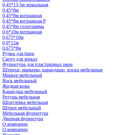
0,45*13,5м зеркальная
0,45*8м
0,45*8м витражная
0,45*8м витражная Р
0,45*8м голограмма
0,6*10м витражная
0,675*10м
0,9*12м
0.675*8м
Ручки для бани
Скотч для зеркал
Фурнитура для пластиковых окон
Штрихи, маркеры, карандаши, воски мебельные
Маркер мебельный
Воск мебельный
Жидкая кожа
Карандаш мебельный
Ретушь мебельная
Шпатлевка мебельная
Штрих мебельный
Мебельная фурнитура
Дверная фурнитура
О компании
О компании
Новости