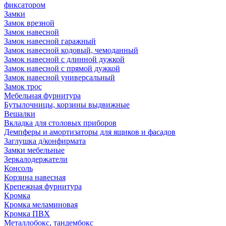
фиксатором
Замки
Замок врезной
Замок навесной
Замок навесной гаражный
Замок навесной кодовый, чемоданный
Замок навесной с длинной дужкой
Замок навесной с прямой дужкой
Замок навесной универсальный
Замок трос
Мебельная фурнитура
Бутылочницы, корзины выдвижные
Вешалки
Вкладка для столовых приборов
Демпферы и амортизаторы для ящиков и фасадов
Заглушка д/конфирмата
Замки мебельные
Зеркалодержатели
Консоль
Корзина навесная
Крепежная фурнитура
Кромка
Кромка меламиновая
Кромка ПВХ
Металлобокс, тандембокс