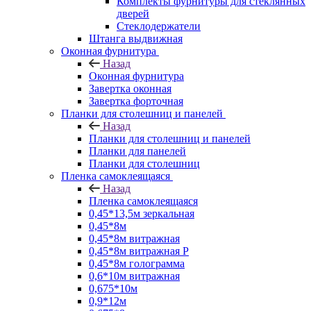
Комплекты фурнитуры для стеклянных
дверей
Стеклодержатели
Штанга выдвижная
Оконная фурнитура
Назад
Оконная фурнитура
Завертка оконная
Завертка форточная
Планки для столешниц и панелей
Назад
Планки для столешниц и панелей
Планки для панелей
Планки для столешниц
Пленка самоклеящаяся
Назад
Пленка самоклеящаяся
0,45*13,5м зеркальная
0,45*8м
0,45*8м витражная
0,45*8м витражная Р
0,45*8м голограмма
0,6*10м витражная
0,675*10м
0,9*12м