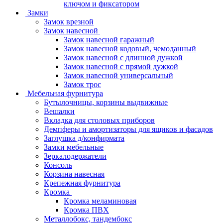
ключом и фиксатором
Замки
Замок врезной
Замок навесной
Замок навесной гаражный
Замок навесной кодовый, чемоданный
Замок навесной с длинной дужкой
Замок навесной с прямой дужкой
Замок навесной универсальный
Замок трос
Мебельная фурнитура
Бутылочницы, корзины выдвижные
Вешалки
Вкладка для столовых приборов
Демпферы и амортизаторы для ящиков и фасадов
Заглушка д/конфирмата
Замки мебельные
Зеркалодержатели
Консоль
Корзина навесная
Крепежная фурнитура
Кромка
Кромка меламиновая
Кромка ПВХ
Металлобокс, тандембокс