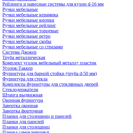
Рейлинги и навесные системы для кухни d-16 мм
Ручки мебельные
Ручки мебельные керамика
Ручки мебельные кнопки
Ручки мебельные рейлинг
Ручки мебельные торцевые
Ручки мебельные ретро
Ручки мебельные скобы
Ручки мебельные со стразами
Система Джокер
Труба металлическая
Комплект уголок мебельный металл+ пластик
Уголок-Таккер
Фурнитура для барной стойки (труба d-50 мм)
Фурнитура для стекла
Комплекты фурнитуры для стеклянных дверей
Стеклодержатели
Штанга выдвижная
Оконная фурнитура
Завертка оконная
Завертка форточная
Планки для столешниц и панелей
Планки для панелей
Планки для столешниц
Пленка самоклеящаяся