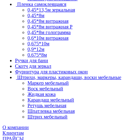
Пленка самоклеящаяся
0,45*13,5м зеркальная
0,45*8м
0,45*8м витражная
0,45*8м витражная Р
0,45*8м голограмма
0,6*10м витражная
0,675*10м
0,9*12м
0.675*8м
Ручки для бани
Скотч для зеркал
Фурнитура для пластиковых окон
Штрихи, маркеры, карандаши, воски мебельные
Маркер мебельный
Воск мебельный
Жидкая кожа
Карандаш мебельный
Ретушь мебельная
Шпатлевка мебельная
Штрих мебельный
О компании
Клиентам
ПРАЙСЫ