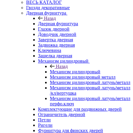
ВЕСЬ КАТАЛОГ
Гвозди декоративные
Дверная фурнитура
Назад
Дверная фурнитура
Глазок дверной
Доводчик дверной
Завертка дверная
Задвижка дверная
Ключевина
Защелка дверная
Механизм цилиндровый
Назад
Механизм цилиндровый
Механизм цилиндровый металл
Механизм цилиндровый латунь/металл
Механизм цилиндровый латунь/металл
/кл/вертушка
Механизм цилиндровый латунь/металл
перфо.ключ
Комплектующие для раздвижных дверей
Ограничитель дверной
Петли
Ригели
Фурнитура для финских дверей