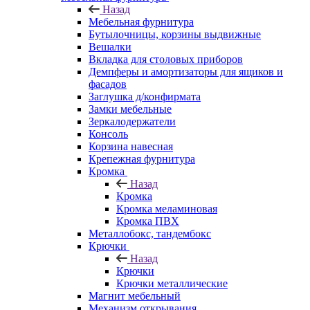
Назад
Мебельная фурнитура
Бутылочницы, корзины выдвижные
Вешалки
Вкладка для столовых приборов
Демпферы и амортизаторы для ящиков и
фасадов
Заглушка д/конфирмата
Замки мебельные
Зеркалодержатели
Консоль
Корзина навесная
Крепежная фурнитура
Кромка
Назад
Кромка
Кромка меламиновая
Кромка ПВХ
Металлобокс, тандембокс
Крючки
Назад
Крючки
Крючки металлические
Магнит мебельный
Механизм открывания