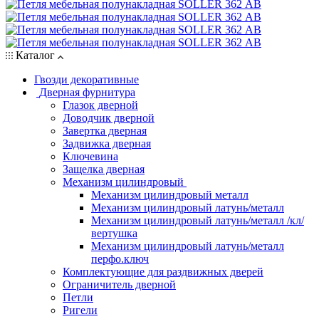
Каталог
Гвозди декоративные
Дверная фурнитура
Глазок дверной
Доводчик дверной
Завертка дверная
Задвижка дверная
Ключевина
Защелка дверная
Механизм цилиндровый
Механизм цилиндровый металл
Механизм цилиндровый латунь/металл
Механизм цилиндровый латунь/металл /кл/
вертушка
Механизм цилиндровый латунь/металл
перфо.ключ
Комплектующие для раздвижных дверей
Ограничитель дверной
Петли
Ригели