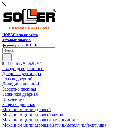
НОВАЯ версия сайта
оптовых заказов
фурнитуры SOLLER
ВЕСЬ КАТАЛОГ
Гвозди декоративные
Дверная фурнитура
Глазок дверной
Доводчик дверной
Завертка дверная
Задвижка дверная
Ключевина
Защелка дверная
Механизм цилиндровый
Механизм цилиндровый металл
Механизм цилиндровый латунь/металл
Механизм цилиндровый латунь/металл /кл/вертушка