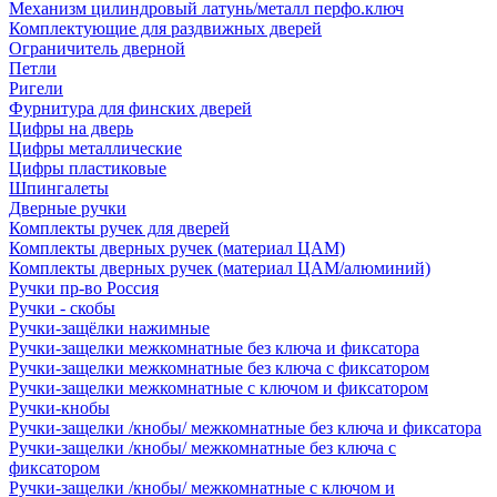
Механизм цилиндровый латунь/металл перфо.ключ
Комплектующие для раздвижных дверей
Ограничитель дверной
Петли
Ригели
Фурнитура для финских дверей
Цифры на дверь
Цифры металлические
Цифры пластиковые
Шпингалеты
Дверные ручки
Комплекты ручек для дверей
Комплекты дверных ручек (материал ЦАМ)
Комплекты дверных ручек (материал ЦАМ/алюминий)
Ручки пр-во Россия
Ручки - скобы
Ручки-защёлки нажимные
Ручки-защелки межкомнатные без ключа и фиксатора
Ручки-защелки межкомнатные без ключа с фиксатором
Ручки-защелки межкомнатные с ключом и фиксатором
Ручки-кнобы
Ручки-защелки /кнобы/ межкомнатные без ключа и фиксатора
Ручки-защелки /кнобы/ межкомнатные без ключа с
фиксатором
Ручки-защелки /кнобы/ межкомнатные с ключом и