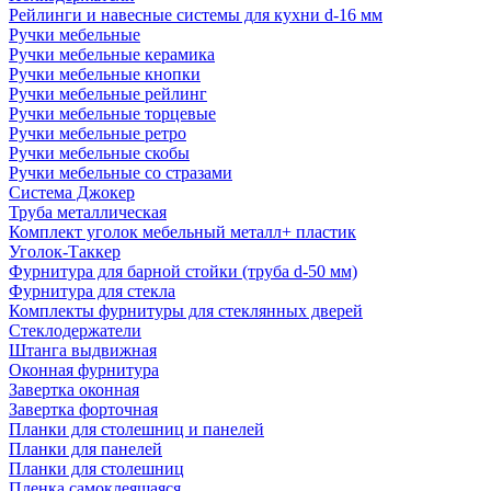
Рейлинги и навесные системы для кухни d-16 мм
Ручки мебельные
Ручки мебельные керамика
Ручки мебельные кнопки
Ручки мебельные рейлинг
Ручки мебельные торцевые
Ручки мебельные ретро
Ручки мебельные скобы
Ручки мебельные со стразами
Система Джокер
Труба металлическая
Комплект уголок мебельный металл+ пластик
Уголок-Таккер
Фурнитура для барной стойки (труба d-50 мм)
Фурнитура для стекла
Комплекты фурнитуры для стеклянных дверей
Стеклодержатели
Штанга выдвижная
Оконная фурнитура
Завертка оконная
Завертка форточная
Планки для столешниц и панелей
Планки для панелей
Планки для столешниц
Пленка самоклеящаяся