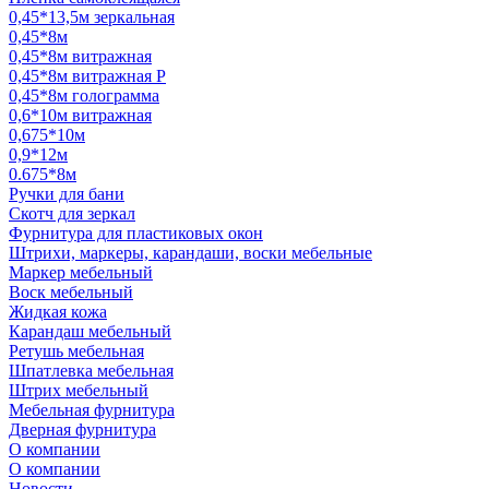
0,45*13,5м зеркальная
0,45*8м
0,45*8м витражная
0,45*8м витражная Р
0,45*8м голограмма
0,6*10м витражная
0,675*10м
0,9*12м
0.675*8м
Ручки для бани
Скотч для зеркал
Фурнитура для пластиковых окон
Штрихи, маркеры, карандаши, воски мебельные
Маркер мебельный
Воск мебельный
Жидкая кожа
Карандаш мебельный
Ретушь мебельная
Шпатлевка мебельная
Штрих мебельный
Мебельная фурнитура
Дверная фурнитура
О компании
О компании
Новости