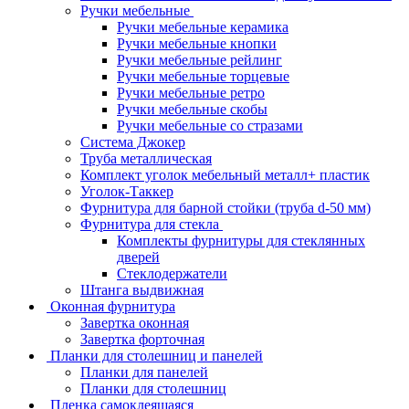
Ручки мебельные
Ручки мебельные керамика
Ручки мебельные кнопки
Ручки мебельные рейлинг
Ручки мебельные торцевые
Ручки мебельные ретро
Ручки мебельные скобы
Ручки мебельные со стразами
Система Джокер
Труба металлическая
Комплект уголок мебельный металл+ пластик
Уголок-Таккер
Фурнитура для барной стойки (труба d-50 мм)
Фурнитура для стекла
Комплекты фурнитуры для стеклянных
дверей
Стеклодержатели
Штанга выдвижная
Оконная фурнитура
Завертка оконная
Завертка форточная
Планки для столешниц и панелей
Планки для панелей
Планки для столешниц
Пленка самоклеящаяся