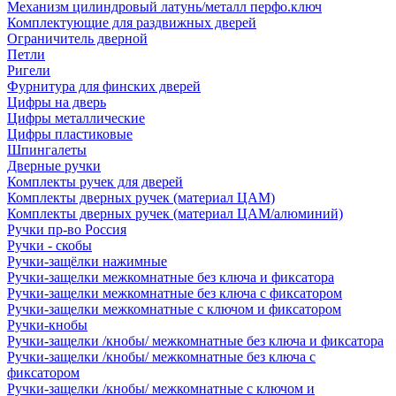
Механизм цилиндровый латунь/металл перфо.ключ
Комплектующие для раздвижных дверей
Ограничитель дверной
Петли
Ригели
Фурнитура для финских дверей
Цифры на дверь
Цифры металлические
Цифры пластиковые
Шпингалеты
Дверные ручки
Комплекты ручек для дверей
Комплекты дверных ручек (материал ЦАМ)
Комплекты дверных ручек (материал ЦАМ/алюминий)
Ручки пр-во Россия
Ручки - скобы
Ручки-защёлки нажимные
Ручки-защелки межкомнатные без ключа и фиксатора
Ручки-защелки межкомнатные без ключа с фиксатором
Ручки-защелки межкомнатные с ключом и фиксатором
Ручки-кнобы
Ручки-защелки /кнобы/ межкомнатные без ключа и фиксатора
Ручки-защелки /кнобы/ межкомнатные без ключа с
фиксатором
Ручки-защелки /кнобы/ межкомнатные с ключом и