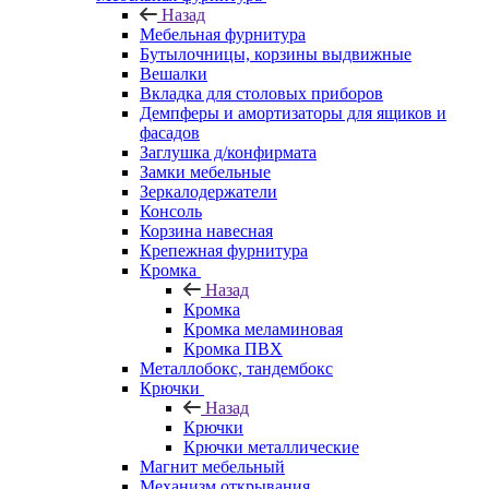
Назад
Мебельная фурнитура
Бутылочницы, корзины выдвижные
Вешалки
Вкладка для столовых приборов
Демпферы и амортизаторы для ящиков и
фасадов
Заглушка д/конфирмата
Замки мебельные
Зеркалодержатели
Консоль
Корзина навесная
Крепежная фурнитура
Кромка
Назад
Кромка
Кромка меламиновая
Кромка ПВХ
Металлобокс, тандембокс
Крючки
Назад
Крючки
Крючки металлические
Магнит мебельный
Механизм открывания