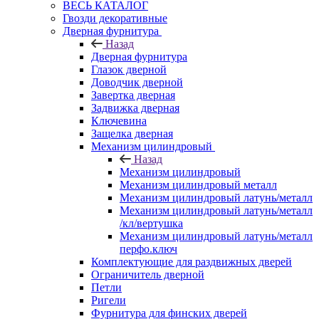
ВЕСЬ КАТАЛОГ
Гвозди декоративные
Дверная фурнитура
Назад
Дверная фурнитура
Глазок дверной
Доводчик дверной
Завертка дверная
Задвижка дверная
Ключевина
Защелка дверная
Механизм цилиндровый
Назад
Механизм цилиндровый
Механизм цилиндровый металл
Механизм цилиндровый латунь/металл
Механизм цилиндровый латунь/металл
/кл/вертушка
Механизм цилиндровый латунь/металл
перфо.ключ
Комплектующие для раздвижных дверей
Ограничитель дверной
Петли
Ригели
Фурнитура для финских дверей