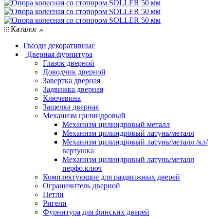
Каталог
Гвозди декоративные
Дверная фурнитура
Глазок дверной
Доводчик дверной
Завертка дверная
Задвижка дверная
Ключевина
Защелка дверная
Механизм цилиндровый
Механизм цилиндровый металл
Механизм цилиндровый латунь/металл
Механизм цилиндровый латунь/металл /кл/
вертушка
Механизм цилиндровый латунь/металл
перфо.ключ
Комплектующие для раздвижных дверей
Ограничитель дверной
Петли
Ригели
Фурнитура для финских дверей