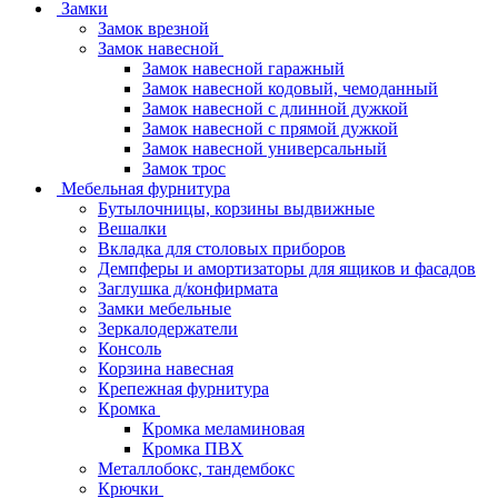
Замки
Замок врезной
Замок навесной
Замок навесной гаражный
Замок навесной кодовый, чемоданный
Замок навесной с длинной дужкой
Замок навесной с прямой дужкой
Замок навесной универсальный
Замок трос
Мебельная фурнитура
Бутылочницы, корзины выдвижные
Вешалки
Вкладка для столовых приборов
Демпферы и амортизаторы для ящиков и фасадов
Заглушка д/конфирмата
Замки мебельные
Зеркалодержатели
Консоль
Корзина навесная
Крепежная фурнитура
Кромка
Кромка меламиновая
Кромка ПВХ
Металлобокс, тандембокс
Крючки