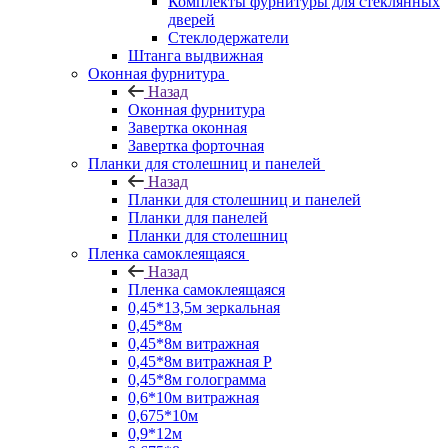
Комплекты фурнитуры для стеклянных
дверей
Стеклодержатели
Штанга выдвижная
Оконная фурнитура
Назад
Оконная фурнитура
Завертка оконная
Завертка форточная
Планки для столешниц и панелей
Назад
Планки для столешниц и панелей
Планки для панелей
Планки для столешниц
Пленка самоклеящаяся
Назад
Пленка самоклеящаяся
0,45*13,5м зеркальная
0,45*8м
0,45*8м витражная
0,45*8м витражная Р
0,45*8м голограмма
0,6*10м витражная
0,675*10м
0,9*12м