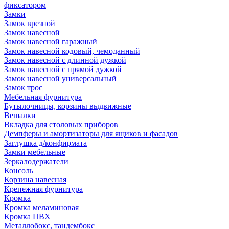
фиксатором
Замки
Замок врезной
Замок навесной
Замок навесной гаражный
Замок навесной кодовый, чемоданный
Замок навесной с длинной дужкой
Замок навесной с прямой дужкой
Замок навесной универсальный
Замок трос
Мебельная фурнитура
Бутылочницы, корзины выдвижные
Вешалки
Вкладка для столовых приборов
Демпферы и амортизаторы для ящиков и фасадов
Заглушка д/конфирмата
Замки мебельные
Зеркалодержатели
Консоль
Корзина навесная
Крепежная фурнитура
Кромка
Кромка меламиновая
Кромка ПВХ
Металлобокс, тандембокс