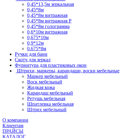
0,45*13,5м зеркальная
0,45*8м
0,45*8м витражная
0,45*8м витражная Р
0,45*8м голограмма
0,6*10м витражная
0,675*10м
0,9*12м
0.675*8м
Ручки для бани
Скотч для зеркал
Фурнитура для пластиковых окон
Штрихи, маркеры, карандаши, воски мебельные
Маркер мебельный
Воск мебельный
Жидкая кожа
Карандаш мебельный
Ретушь мебельная
Шпатлевка мебельная
Штрих мебельный
О компании
Клиентам
ПРАЙСЫ
КАТАЛОГ