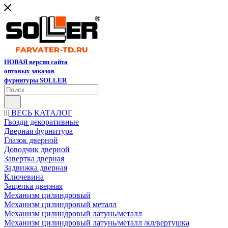
НОВАЯ версия сайта
оптовых заказов
фурнитуры SOLLER
ВЕСЬ КАТАЛОГ
Гвозди декоративные
Дверная фурнитура
Глазок дверной
Доводчик дверной
Завертка дверная
Задвижка дверная
Ключевина
Защелка дверная
Механизм цилиндровый
Механизм цилиндровый металл
Механизм цилиндровый латунь/металл
Механизм цилиндровый латунь/металл /кл/вертушка