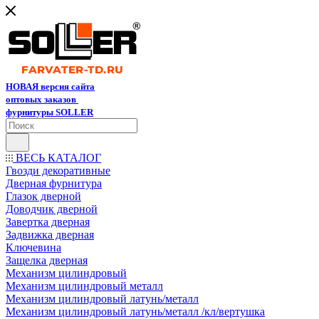
НОВАЯ версия сайта
оптовых заказов
фурнитуры SOLLER
ВЕСЬ КАТАЛОГ
Гвозди декоративные
Дверная фурнитура
Глазок дверной
Доводчик дверной
Завертка дверная
Задвижка дверная
Ключевина
Защелка дверная
Механизм цилиндровый
Механизм цилиндровый металл
Механизм цилиндровый латунь/металл
Механизм цилиндровый латунь/металл /кл/вертушка