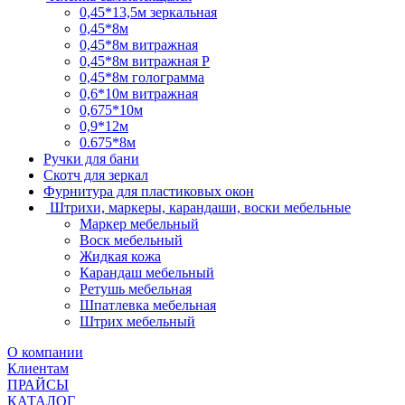
0,45*13,5м зеркальная
0,45*8м
0,45*8м витражная
0,45*8м витражная Р
0,45*8м голограмма
0,6*10м витражная
0,675*10м
0,9*12м
0.675*8м
Ручки для бани
Скотч для зеркал
Фурнитура для пластиковых окон
Штрихи, маркеры, карандаши, воски мебельные
Маркер мебельный
Воск мебельный
Жидкая кожа
Карандаш мебельный
Ретушь мебельная
Шпатлевка мебельная
Штрих мебельный
О компании
Клиентам
ПРАЙСЫ
КАТАЛОГ