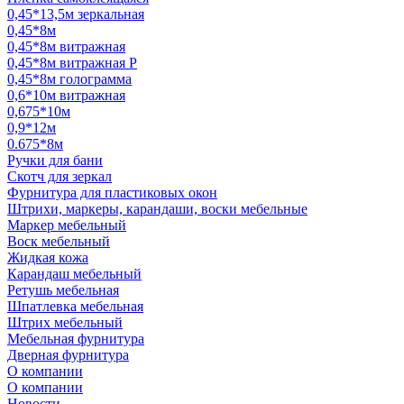
0,45*13,5м зеркальная
0,45*8м
0,45*8м витражная
0,45*8м витражная Р
0,45*8м голограмма
0,6*10м витражная
0,675*10м
0,9*12м
0.675*8м
Ручки для бани
Скотч для зеркал
Фурнитура для пластиковых окон
Штрихи, маркеры, карандаши, воски мебельные
Маркер мебельный
Воск мебельный
Жидкая кожа
Карандаш мебельный
Ретушь мебельная
Шпатлевка мебельная
Штрих мебельный
Мебельная фурнитура
Дверная фурнитура
О компании
О компании
Новости