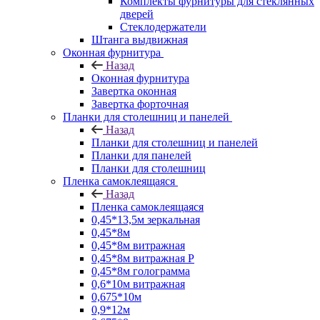
Комплекты фурнитуры для стеклянных
дверей
Стеклодержатели
Штанга выдвижная
Оконная фурнитура
Назад
Оконная фурнитура
Завертка оконная
Завертка форточная
Планки для столешниц и панелей
Назад
Планки для столешниц и панелей
Планки для панелей
Планки для столешниц
Пленка самоклеящаяся
Назад
Пленка самоклеящаяся
0,45*13,5м зеркальная
0,45*8м
0,45*8м витражная
0,45*8м витражная Р
0,45*8м голограмма
0,6*10м витражная
0,675*10м
0,9*12м