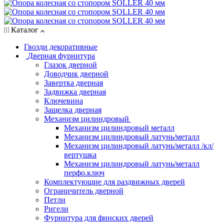
Каталог
Гвозди декоративные
Дверная фурнитура
Глазок дверной
Доводчик дверной
Завертка дверная
Задвижка дверная
Ключевина
Защелка дверная
Механизм цилиндровый
Механизм цилиндровый металл
Механизм цилиндровый латунь/металл
Механизм цилиндровый латунь/металл /кл/
вертушка
Механизм цилиндровый латунь/металл
перфо.ключ
Комплектующие для раздвижных дверей
Ограничитель дверной
Петли
Ригели
Фурнитура для финских дверей