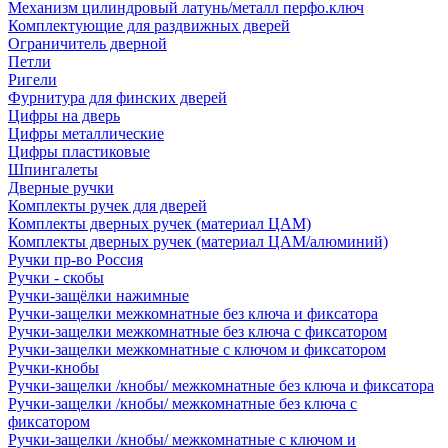
Механизм цилиндровый латунь/металл перфо.ключ
Комплектующие для раздвижных дверей
Ограничитель дверной
Петли
Ригели
Фурнитура для финских дверей
Цифры на дверь
Цифры металлические
Цифры пластиковые
Шпингалеты
Дверные ручки
Комплекты ручек для дверей
Комплекты дверных ручек (материал ЦАМ)
Комплекты дверных ручек (материал ЦАМ/алюминий)
Ручки пр-во Россия
Ручки - скобы
Ручки-защёлки нажимные
Ручки-защелки межкомнатные без ключа и фиксатора
Ручки-защелки межкомнатные без ключа с фиксатором
Ручки-защелки межкомнатные с ключом и фиксатором
Ручки-кнобы
Ручки-защелки /кнобы/ межкомнатные без ключа и фиксатора
Ручки-защелки /кнобы/ межкомнатные без ключа с
фиксатором
Ручки-защелки /кнобы/ межкомнатные с ключом и