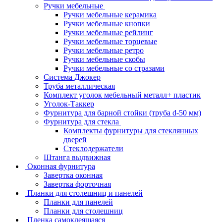
Ручки мебельные
Ручки мебельные керамика
Ручки мебельные кнопки
Ручки мебельные рейлинг
Ручки мебельные торцевые
Ручки мебельные ретро
Ручки мебельные скобы
Ручки мебельные со стразами
Система Джокер
Труба металлическая
Комплект уголок мебельный металл+ пластик
Уголок-Таккер
Фурнитура для барной стойки (труба d-50 мм)
Фурнитура для стекла
Комплекты фурнитуры для стеклянных
дверей
Стеклодержатели
Штанга выдвижная
Оконная фурнитура
Завертка оконная
Завертка форточная
Планки для столешниц и панелей
Планки для панелей
Планки для столешниц
Пленка самоклеящаяся