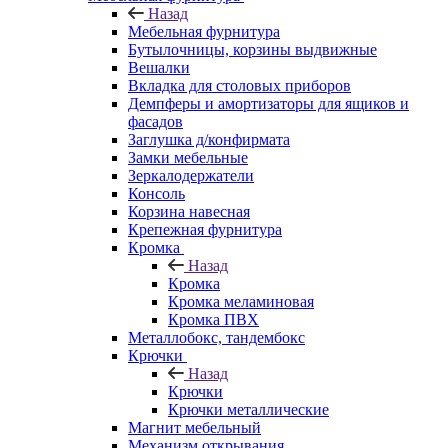
Назад
Мебельная фурнитура
Бутылочницы, корзины выдвижные
Вешалки
Вкладка для столовых приборов
Демпферы и амортизаторы для ящиков и
фасадов
Заглушка д/конфирмата
Замки мебельные
Зеркалодержатели
Консоль
Корзина навесная
Крепежная фурнитура
Кромка
Назад
Кромка
Кромка меламиновая
Кромка ПВХ
Металлобокс, тандембокс
Крючки
Назад
Крючки
Крючки металлические
Магнит мебельный
Механизм открывания