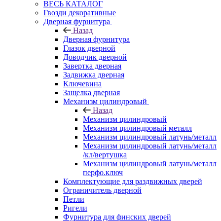
ВЕСЬ КАТАЛОГ
Гвозди декоративные
Дверная фурнитура
Назад
Дверная фурнитура
Глазок дверной
Доводчик дверной
Завертка дверная
Задвижка дверная
Ключевина
Защелка дверная
Механизм цилиндровый
Назад
Механизм цилиндровый
Механизм цилиндровый металл
Механизм цилиндровый латунь/металл
Механизм цилиндровый латунь/металл
/кл/вертушка
Механизм цилиндровый латунь/металл
перфо.ключ
Комплектующие для раздвижных дверей
Ограничитель дверной
Петли
Ригели
Фурнитура для финских дверей