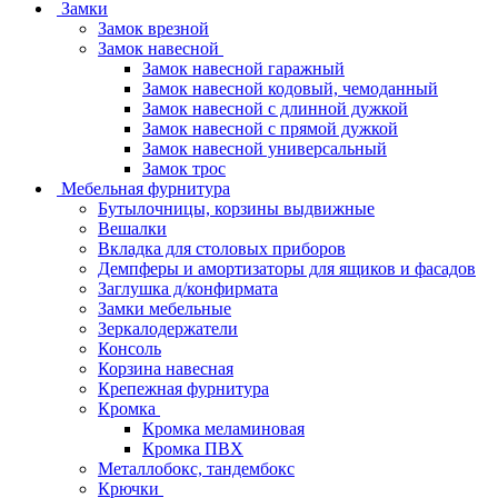
Замки
Замок врезной
Замок навесной
Замок навесной гаражный
Замок навесной кодовый, чемоданный
Замок навесной с длинной дужкой
Замок навесной с прямой дужкой
Замок навесной универсальный
Замок трос
Мебельная фурнитура
Бутылочницы, корзины выдвижные
Вешалки
Вкладка для столовых приборов
Демпферы и амортизаторы для ящиков и фасадов
Заглушка д/конфирмата
Замки мебельные
Зеркалодержатели
Консоль
Корзина навесная
Крепежная фурнитура
Кромка
Кромка меламиновая
Кромка ПВХ
Металлобокс, тандембокс
Крючки