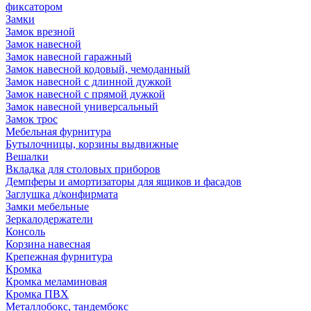
фиксатором
Замки
Замок врезной
Замок навесной
Замок навесной гаражный
Замок навесной кодовый, чемоданный
Замок навесной с длинной дужкой
Замок навесной с прямой дужкой
Замок навесной универсальный
Замок трос
Мебельная фурнитура
Бутылочницы, корзины выдвижные
Вешалки
Вкладка для столовых приборов
Демпферы и амортизаторы для ящиков и фасадов
Заглушка д/конфирмата
Замки мебельные
Зеркалодержатели
Консоль
Корзина навесная
Крепежная фурнитура
Кромка
Кромка меламиновая
Кромка ПВХ
Металлобокс, тандембокс