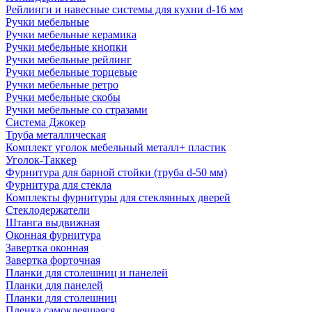
Рейлинги и навесные системы для кухни d-16 мм
Ручки мебельные
Ручки мебельные керамика
Ручки мебельные кнопки
Ручки мебельные рейлинг
Ручки мебельные торцевые
Ручки мебельные ретро
Ручки мебельные скобы
Ручки мебельные со стразами
Система Джокер
Труба металлическая
Комплект уголок мебельный металл+ пластик
Уголок-Таккер
Фурнитура для барной стойки (труба d-50 мм)
Фурнитура для стекла
Комплекты фурнитуры для стеклянных дверей
Стеклодержатели
Штанга выдвижная
Оконная фурнитура
Завертка оконная
Завертка форточная
Планки для столешниц и панелей
Планки для панелей
Планки для столешниц
Пленка самоклеящаяся