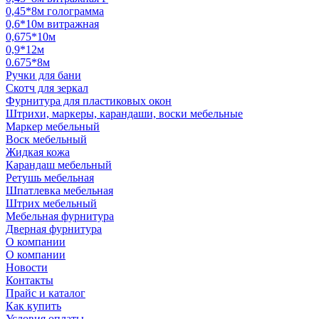
0,45*8м голограмма
0,6*10м витражная
0,675*10м
0,9*12м
0.675*8м
Ручки для бани
Скотч для зеркал
Фурнитура для пластиковых окон
Штрихи, маркеры, карандаши, воски мебельные
Маркер мебельный
Воск мебельный
Жидкая кожа
Карандаш мебельный
Ретушь мебельная
Шпатлевка мебельная
Штрих мебельный
Мебельная фурнитура
Дверная фурнитура
О компании
О компании
Новости
Контакты
Прайс и каталог
Как купить
Условия оплаты