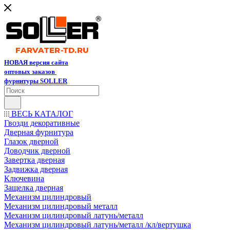
НОВАЯ версия сайта
оптовых заказов
фурнитуры SOLLER
ВЕСЬ КАТАЛОГ
Гвозди декоративные
Дверная фурнитура
Глазок дверной
Доводчик дверной
Завертка дверная
Задвижка дверная
Ключевина
Защелка дверная
Механизм цилиндровый
Механизм цилиндровый металл
Механизм цилиндровый латунь/металл
Механизм цилиндровый латунь/металл /кл/вертушка