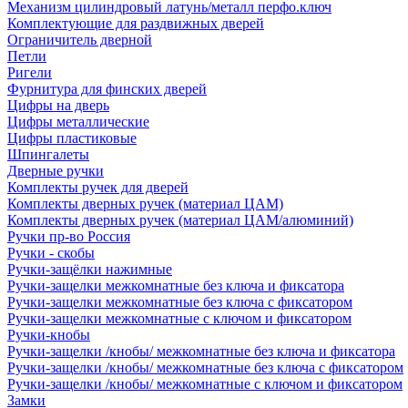
Механизм цилиндровый латунь/металл перфо.ключ
Комплектующие для раздвижных дверей
Ограничитель дверной
Петли
Ригели
Фурнитура для финских дверей
Цифры на дверь
Цифры металлические
Цифры пластиковые
Шпингалеты
Дверные ручки
Комплекты ручек для дверей
Комплекты дверных ручек (материал ЦАМ)
Комплекты дверных ручек (материал ЦАМ/алюминий)
Ручки пр-во Россия
Ручки - скобы
Ручки-защёлки нажимные
Ручки-защелки межкомнатные без ключа и фиксатора
Ручки-защелки межкомнатные без ключа с фиксатором
Ручки-защелки межкомнатные с ключом и фиксатором
Ручки-кнобы
Ручки-защелки /кнобы/ межкомнатные без ключа и фиксатора
Ручки-защелки /кнобы/ межкомнатные без ключа с фиксатором
Ручки-защелки /кнобы/ межкомнатные с ключом и фиксатором
Замки