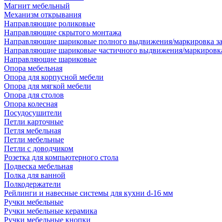
Магнит мебельный
Механизм открывания
Направляющие роликовые
Направляющие скрытого монтажа
Направляющие шариковые полного выдвижения/маркировка за
Направляющие шариковые частичного выдвижения/маркировка
Направляющие шариковые
Опора мебельная
Опора для корпусной мебели
Опора для мягкой мебели
Опора для столов
Опора колесная
Посудосушители
Петли карточные
Петля мебельная
Петли мебельные
Петли с доводчиком
Розетка для компьютерного стола
Подвеска мебельная
Полка для ванной
Полкодержатели
Рейлинги и навесные системы для кухни d-16 мм
Ручки мебельные
Ручки мебельные керамика
Ручки мебельные кнопки