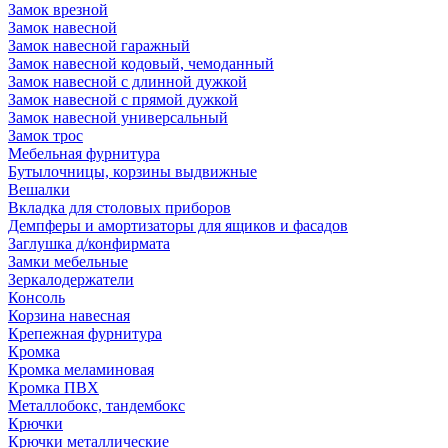
Замок врезной
Замок навесной
Замок навесной гаражный
Замок навесной кодовый, чемоданный
Замок навесной с длинной дужкой
Замок навесной с прямой дужкой
Замок навесной универсальный
Замок трос
Мебельная фурнитура
Бутылочницы, корзины выдвижные
Вешалки
Вкладка для столовых приборов
Демпферы и амортизаторы для ящиков и фасадов
Заглушка д/конфирмата
Замки мебельные
Зеркалодержатели
Консоль
Корзина навесная
Крепежная фурнитура
Кромка
Кромка меламиновая
Кромка ПВХ
Металлобокс, тандембокс
Крючки
Крючки металлические