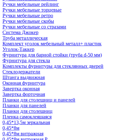
Ручки мебельные рейлинг
Ручки мебельные торцевые
Ручки мебельные ретро
Ручки мебельные скобы
Ручки мебельные со стразами
Система Джокер
Труба металлическая
Комплект уголок мебельный металл+ пластик
Уголок-Таккер
Фурнитура для барной стойки (труба d-50 мм)
Фурнитура для стекла
Комплекты фурнитуры для стеклянных дверей
Стеклодержатели
Штанга выдвижная
Оконная фурнитура
Завертка оконная
Завертка форточная
Планки для столешниц и панелей
Планки для панелей
Планки для столешниц
Пленка самоклеящаяся
0,45*13,5м зеркальная
0,45*8м
0,45*8м витражная
0,45*8м витражная Р