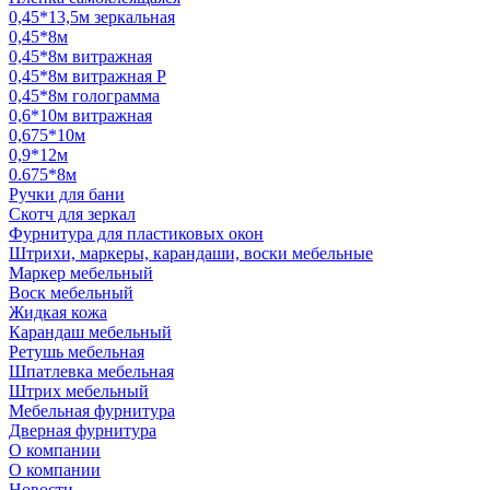
0,45*13,5м зеркальная
0,45*8м
0,45*8м витражная
0,45*8м витражная Р
0,45*8м голограмма
0,6*10м витражная
0,675*10м
0,9*12м
0.675*8м
Ручки для бани
Скотч для зеркал
Фурнитура для пластиковых окон
Штрихи, маркеры, карандаши, воски мебельные
Маркер мебельный
Воск мебельный
Жидкая кожа
Карандаш мебельный
Ретушь мебельная
Шпатлевка мебельная
Штрих мебельный
Мебельная фурнитура
Дверная фурнитура
О компании
О компании
Новости