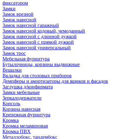
фиксатором
Замки
Замок врезной
Замок навесной
Замок навесной гаражный
Замок навесной кодовый, чемоданный
Замок навесной с длинной дужкой
Замок навесной с прямой дужкой
Замок навесной универсальный
Замок трос
Мебельная фурнитура
Бутылочницы, корзины выдвижные
Вешалки
Вкладка для столовых приборов
Демпферы и амортизаторы для ящиков и фасадов
Заглушка д/конфирмата
Замки мебельные
Зеркалодержатели
Консоль
Корзина навесная
Крепежная фурнитура
Кромка
Кромка меламиновая
Кромка ПВХ
Металлобокс, тандембокс