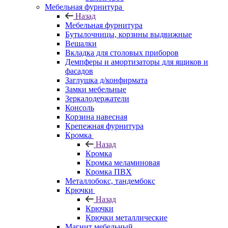
Мебельная фурнитура
Назад
Мебельная фурнитура
Бутылочницы, корзины выдвижные
Вешалки
Вкладка для столовых приборов
Демпферы и амортизаторы для ящиков и
фасадов
Заглушка д/конфирмата
Замки мебельные
Зеркалодержатели
Консоль
Корзина навесная
Крепежная фурнитура
Кромка
Назад
Кромка
Кромка меламиновая
Кромка ПВХ
Металлобокс, тандембокс
Крючки
Назад
Крючки
Крючки металлические
Магнит мебельный