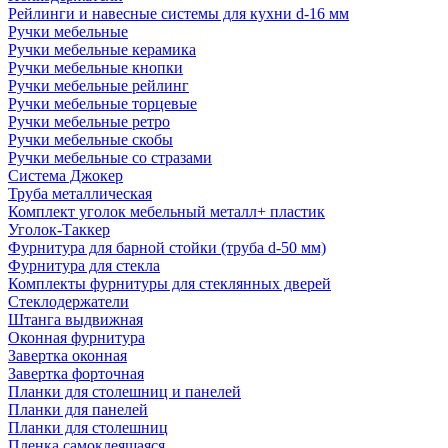
Рейлинги и навесные системы для кухни d-16 мм
Ручки мебельные
Ручки мебельные керамика
Ручки мебельные кнопки
Ручки мебельные рейлинг
Ручки мебельные торцевые
Ручки мебельные ретро
Ручки мебельные скобы
Ручки мебельные со стразами
Система Джокер
Труба металлическая
Комплект уголок мебельный металл+ пластик
Уголок-Таккер
Фурнитура для барной стойки (труба d-50 мм)
Фурнитура для стекла
Комплекты фурнитуры для стеклянных дверей
Стеклодержатели
Штанга выдвижная
Оконная фурнитура
Завертка оконная
Завертка форточная
Планки для столешниц и панелей
Планки для панелей
Планки для столешниц
Пленка самоклеящаяся