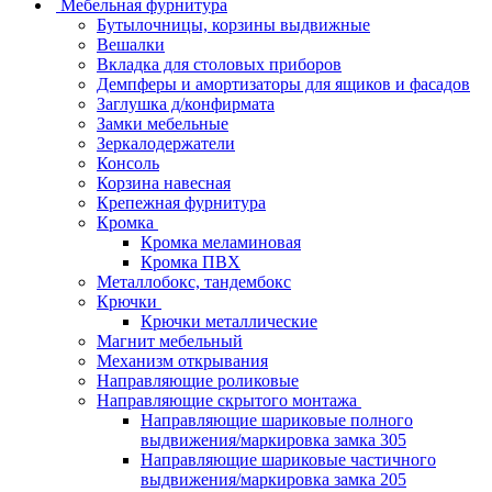
Мебельная фурнитура
Бутылочницы, корзины выдвижные
Вешалки
Вкладка для столовых приборов
Демпферы и амортизаторы для ящиков и фасадов
Заглушка д/конфирмата
Замки мебельные
Зеркалодержатели
Консоль
Корзина навесная
Крепежная фурнитура
Кромка
Кромка меламиновая
Кромка ПВХ
Металлобокс, тандембокс
Крючки
Крючки металлические
Магнит мебельный
Механизм открывания
Направляющие роликовые
Направляющие скрытого монтажа
Направляющие шариковые полного
выдвижения/маркировка замка 305
Направляющие шариковые частичного
выдвижения/маркировка замка 205