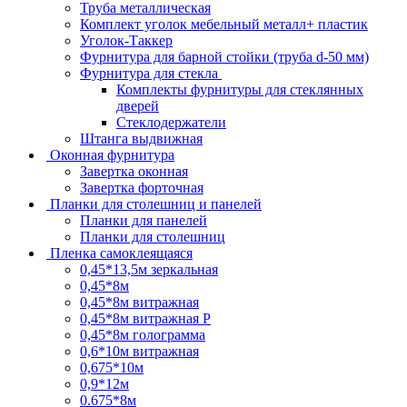
Труба металлическая
Комплект уголок мебельный металл+ пластик
Уголок-Таккер
Фурнитура для барной стойки (труба d-50 мм)
Фурнитура для стекла
Комплекты фурнитуры для стеклянных
дверей
Стеклодержатели
Штанга выдвижная
Оконная фурнитура
Завертка оконная
Завертка форточная
Планки для столешниц и панелей
Планки для панелей
Планки для столешниц
Пленка самоклеящаяся
0,45*13,5м зеркальная
0,45*8м
0,45*8м витражная
0,45*8м витражная Р
0,45*8м голограмма
0,6*10м витражная
0,675*10м
0,9*12м
0.675*8м