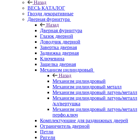
Назад
ВЕСЬ КАТАЛОГ
Гвозди декоративные
Дверная фурнитура
Назад
Дверная фурнитура
Глазок дверной
Доводчик дверной
Завертка дверная
Задвижка дверная
Ключевина
Защелка дверная
Механизм цилиндровый
Назад
Механизм цилиндровый
Механизм цилиндровый металл
Механизм цилиндровый латунь/металл
Механизм цилиндровый латунь/металл
/кл/вертушка
Механизм цилиндровый латунь/металл
перфо.ключ
Комплектующие для раздвижных дверей
Ограничитель дверной
Петли
Ригели