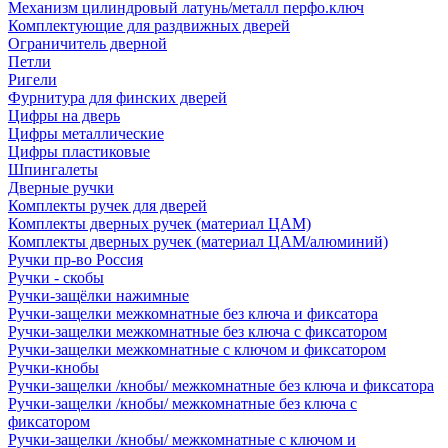
Механизм цилиндровый латунь/металл перфо.ключ
Комплектующие для раздвижных дверей
Ограничитель дверной
Петли
Ригели
Фурнитура для финских дверей
Цифры на дверь
Цифры металлические
Цифры пластиковые
Шпингалеты
Дверные ручки
Комплекты ручек для дверей
Комплекты дверных ручек (материал ЦАМ)
Комплекты дверных ручек (материал ЦАМ/алюминий)
Ручки пр-во Россия
Ручки - скобы
Ручки-защёлки нажимные
Ручки-защелки межкомнатные без ключа и фиксатора
Ручки-защелки межкомнатные без ключа с фиксатором
Ручки-защелки межкомнатные с ключом и фиксатором
Ручки-кнобы
Ручки-защелки /кнобы/ межкомнатные без ключа и фиксатора
Ручки-защелки /кнобы/ межкомнатные без ключа с
фиксатором
Ручки-защелки /кнобы/ межкомнатные с ключом и