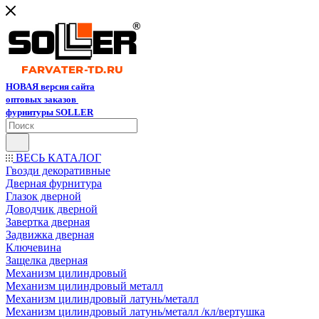
НОВАЯ версия сайта
оптовых заказов
фурнитуры SOLLER
ВЕСЬ КАТАЛОГ
Гвозди декоративные
Дверная фурнитура
Глазок дверной
Доводчик дверной
Завертка дверная
Задвижка дверная
Ключевина
Защелка дверная
Механизм цилиндровый
Механизм цилиндровый металл
Механизм цилиндровый латунь/металл
Механизм цилиндровый латунь/металл /кл/вертушка