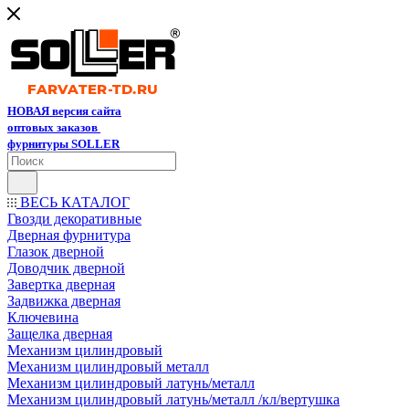
НОВАЯ версия сайта
оптовых заказов
фурнитуры SOLLER
ВЕСЬ КАТАЛОГ
Гвозди декоративные
Дверная фурнитура
Глазок дверной
Доводчик дверной
Завертка дверная
Задвижка дверная
Ключевина
Защелка дверная
Механизм цилиндровый
Механизм цилиндровый металл
Механизм цилиндровый латунь/металл
Механизм цилиндровый латунь/металл /кл/вертушка