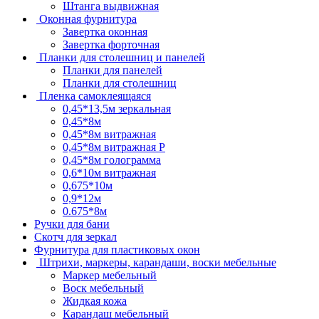
Штанга выдвижная
Оконная фурнитура
Завертка оконная
Завертка форточная
Планки для столешниц и панелей
Планки для панелей
Планки для столешниц
Пленка самоклеящаяся
0,45*13,5м зеркальная
0,45*8м
0,45*8м витражная
0,45*8м витражная Р
0,45*8м голограмма
0,6*10м витражная
0,675*10м
0,9*12м
0.675*8м
Ручки для бани
Скотч для зеркал
Фурнитура для пластиковых окон
Штрихи, маркеры, карандаши, воски мебельные
Маркер мебельный
Воск мебельный
Жидкая кожа
Карандаш мебельный