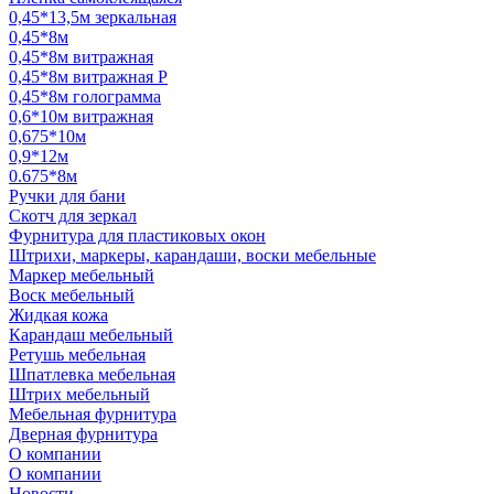
0,45*13,5м зеркальная
0,45*8м
0,45*8м витражная
0,45*8м витражная Р
0,45*8м голограмма
0,6*10м витражная
0,675*10м
0,9*12м
0.675*8м
Ручки для бани
Скотч для зеркал
Фурнитура для пластиковых окон
Штрихи, маркеры, карандаши, воски мебельные
Маркер мебельный
Воск мебельный
Жидкая кожа
Карандаш мебельный
Ретушь мебельная
Шпатлевка мебельная
Штрих мебельный
Мебельная фурнитура
Дверная фурнитура
О компании
О компании
Новости