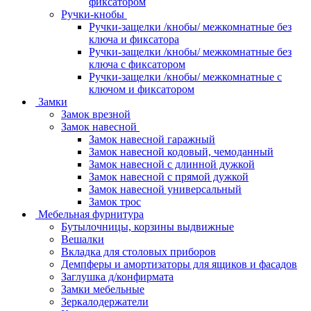
фиксатором
Ручки-кнобы
Ручки-защелки /кнобы/ межкомнатные без
ключа и фиксатора
Ручки-защелки /кнобы/ межкомнатные без
ключа с фиксатором
Ручки-защелки /кнобы/ межкомнатные с
ключом и фиксатором
Замки
Замок врезной
Замок навесной
Замок навесной гаражный
Замок навесной кодовый, чемоданный
Замок навесной с длинной дужкой
Замок навесной с прямой дужкой
Замок навесной универсальный
Замок трос
Мебельная фурнитура
Бутылочницы, корзины выдвижные
Вешалки
Вкладка для столовых приборов
Демпферы и амортизаторы для ящиков и фасадов
Заглушка д/конфирмата
Замки мебельные
Зеркалодержатели