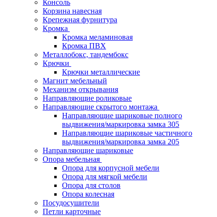
Консоль
Корзина навесная
Крепежная фурнитура
Кромка
Кромка меламиновая
Кромка ПВХ
Металлобокс, тандембокс
Крючки
Крючки металлические
Магнит мебельный
Механизм открывания
Направляющие роликовые
Направляющие скрытого монтажа
Направляющие шариковые полного
выдвижения/маркировка замка 305
Направляющие шариковые частичного
выдвижения/маркировка замка 205
Направляющие шариковые
Опора мебельная
Опора для корпусной мебели
Опора для мягкой мебели
Опора для столов
Опора колесная
Посудосушители
Петли карточные