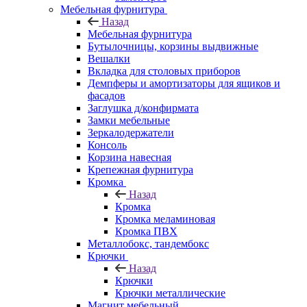
Мебельная фурнитура
Назад
Мебельная фурнитура
Бутылочницы, корзины выдвижные
Вешалки
Вкладка для столовых приборов
Демпферы и амортизаторы для ящиков и
фасадов
Заглушка д/конфирмата
Замки мебельные
Зеркалодержатели
Консоль
Корзина навесная
Крепежная фурнитура
Кромка
Назад
Кромка
Кромка меламиновая
Кромка ПВХ
Металлобокс, тандембокс
Крючки
Назад
Крючки
Крючки металлические
Магнит мебельный