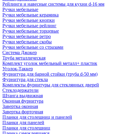
Рейлинги и навесные системы для кухни d-16 мм
Ручки мебельные
Ручки мебельные керамика
Ручки мебельные кнопки
Ручки мебельные рейлинг
Ручки мебельные торцевые
Ручки мебельные ретро
Ручки мебельные скобы
Ручки мебельные со стразами
Система Джокер
Труба металлическая
Комплект уголок мебельный металл+ пластик
Уголок-Таккер
Фурнитура для барной стойки (труба d-50 мм)
Фурнитура для стекла
Комплекты фурнитуры для стеклянных дверей
Стеклодержатели
Штанга выдвижная
Оконная фурнитура
Завертка оконная
Завертка форточная
Планки для столешниц и панелей
Планки для панелей
Планки для столешниц
Пленка самоклеящаяся