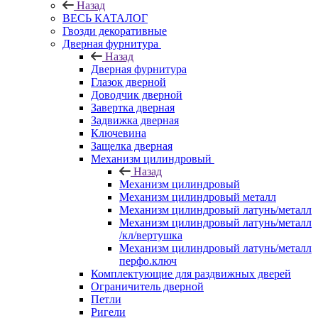
Назад
ВЕСЬ КАТАЛОГ
Гвозди декоративные
Дверная фурнитура
Назад
Дверная фурнитура
Глазок дверной
Доводчик дверной
Завертка дверная
Задвижка дверная
Ключевина
Защелка дверная
Механизм цилиндровый
Назад
Механизм цилиндровый
Механизм цилиндровый металл
Механизм цилиндровый латунь/металл
Механизм цилиндровый латунь/металл
/кл/вертушка
Механизм цилиндровый латунь/металл
перфо.ключ
Комплектующие для раздвижных дверей
Ограничитель дверной
Петли
Ригели