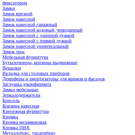
фиксатором
Замки
Замок врезной
Замок навесной
Замок навесной гаражный
Замок навесной кодовый, чемоданный
Замок навесной с длинной дужкой
Замок навесной с прямой дужкой
Замок навесной универсальный
Замок трос
Мебельная фурнитура
Бутылочницы, корзины выдвижные
Вешалки
Вкладка для столовых приборов
Демпферы и амортизаторы для ящиков и фасадов
Заглушка д/конфирмата
Замки мебельные
Зеркалодержатели
Консоль
Корзина навесная
Крепежная фурнитура
Кромка
Кромка меламиновая
Кромка ПВХ
Металлобокс, тандембокс