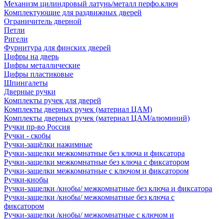
Механизм цилиндровый латунь/металл перфо.ключ
Комплектующие для раздвижных дверей
Ограничитель дверной
Петли
Ригели
Фурнитура для финских дверей
Цифры на дверь
Цифры металлические
Цифры пластиковые
Шпингалеты
Дверные ручки
Комплекты ручек для дверей
Комплекты дверных ручек (материал ЦАМ)
Комплекты дверных ручек (материал ЦАМ/алюминий)
Ручки пр-во Россия
Ручки - скобы
Ручки-защёлки нажимные
Ручки-защелки межкомнатные без ключа и фиксатора
Ручки-защелки межкомнатные без ключа с фиксатором
Ручки-защелки межкомнатные с ключом и фиксатором
Ручки-кнобы
Ручки-защелки /кнобы/ межкомнатные без ключа и фиксатора
Ручки-защелки /кнобы/ межкомнатные без ключа с
фиксатором
Ручки-защелки /кнобы/ межкомнатные с ключом и