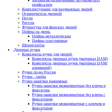
Механизм цилиндровый латунь/металл
перфо.ключ
Комплектующие для раздвижных дверей
Ограничитель дверной
Петли
Ригели
Фурнитура для финских дверей
Цифры на дверь
Цифры металлические
Цифры пластиковые
Шпингалеты
Дверные ручки
Комплекты ручек для дверей
Комплекты дверных ручек (материал ЦАМ)
Комплекты дверных ручек (материал ЦАМ/
алюминий)
Ручки пр-во Россия
Ручки - скобы
Ручки-защёлки нажимные
Ручки-защелки межкомнатные без ключа и
фиксатора
Ручки-защелки межкомнатные без ключа с
фиксатором
Ручки-защелки межкомнатные с ключом и
фиксатором