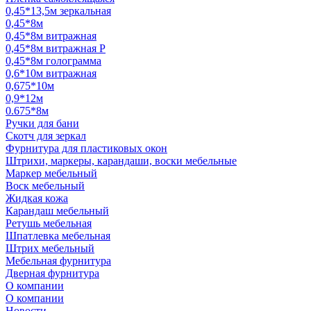
0,45*13,5м зеркальная
0,45*8м
0,45*8м витражная
0,45*8м витражная Р
0,45*8м голограмма
0,6*10м витражная
0,675*10м
0,9*12м
0.675*8м
Ручки для бани
Скотч для зеркал
Фурнитура для пластиковых окон
Штрихи, маркеры, карандаши, воски мебельные
Маркер мебельный
Воск мебельный
Жидкая кожа
Карандаш мебельный
Ретушь мебельная
Шпатлевка мебельная
Штрих мебельный
Мебельная фурнитура
Дверная фурнитура
О компании
О компании
Новости