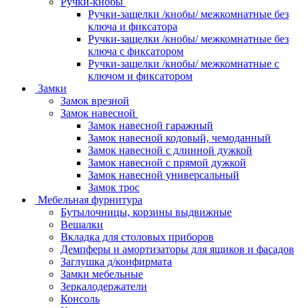
Ручки-кнобы
Ручки-защелки /кнобы/ межкомнатные без
ключа и фиксатора
Ручки-защелки /кнобы/ межкомнатные без
ключа с фиксатором
Ручки-защелки /кнобы/ межкомнатные с
ключом и фиксатором
Замки
Замок врезной
Замок навесной
Замок навесной гаражный
Замок навесной кодовый, чемоданный
Замок навесной с длинной дужкой
Замок навесной с прямой дужкой
Замок навесной универсальный
Замок трос
Мебельная фурнитура
Бутылочницы, корзины выдвижные
Вешалки
Вкладка для столовых приборов
Демпферы и амортизаторы для ящиков и фасадов
Заглушка д/конфирмата
Замки мебельные
Зеркалодержатели
Консоль