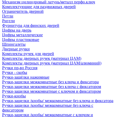
Механизм цилиндровый латунь/металл перфо.ключ
Комплектующие для раздвижных дверей
Ограничитель дверной
Петли
Ригели
Фурнитура для финских дверей
Цифры на дверь
Цифры металлические
Цифры пластиковые
Шпингалеты
Дверные ручки
Комплекты ручек для дверей
Комплекты дверных ручек (материал ЦАМ)
Комплекты дверных ручек (материал ЦАМ/алюминий)
Ручки пр-во Россия
Ручки - скобы
Ручки-защёлки нажимные
Ручки-защелки межкомнатные без ключа и фиксатора
Ручки-защелки межкомнатные без ключа с фиксатором
Ручки-защелки межкомнатные с ключом и фиксатором
Ручки-кнобы
Ручки-защелки /кнобы/ межкомнатные без ключа и фиксатора
Ручки-защелки /кнобы/ межкомнатные без ключа с
фиксатором
Ручки-защелки /кнобы/ межкомнатные с ключом и