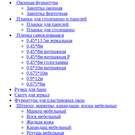
Оконная фурнитура
Завертка оконная
Завертка форточная
Планки для столешниц и панелей
Планки для панелей
Планки для столешниц
Пленка самоклеящаяся
0,45*13,5м зеркальная
0,45*8м
0,45*8м витражная
0,45*8м витражная Р
0,45*8м голограмма
0,6*10м витражная
0,675*10м
0,9*12м
0.675*8м
Ручки для бани
Скотч для зеркал
Фурнитура для пластиковых окон
Штрихи, маркеры, карандаши, воски мебельные
Маркер мебельный
Воск мебельный
Жидкая кожа
Карандаш мебельный
Ретушь мебельная