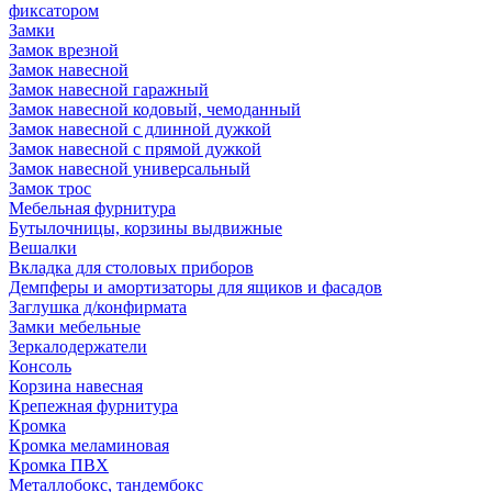
фиксатором
Замки
Замок врезной
Замок навесной
Замок навесной гаражный
Замок навесной кодовый, чемоданный
Замок навесной с длинной дужкой
Замок навесной с прямой дужкой
Замок навесной универсальный
Замок трос
Мебельная фурнитура
Бутылочницы, корзины выдвижные
Вешалки
Вкладка для столовых приборов
Демпферы и амортизаторы для ящиков и фасадов
Заглушка д/конфирмата
Замки мебельные
Зеркалодержатели
Консоль
Корзина навесная
Крепежная фурнитура
Кромка
Кромка меламиновая
Кромка ПВХ
Металлобокс, тандембокс