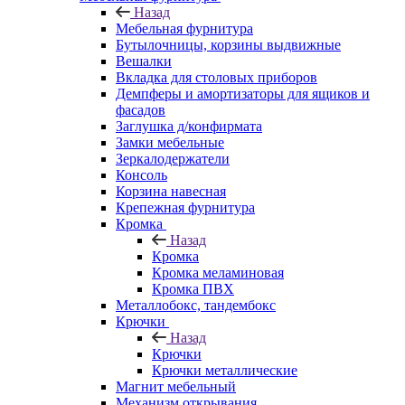
Назад
Мебельная фурнитура
Бутылочницы, корзины выдвижные
Вешалки
Вкладка для столовых приборов
Демпферы и амортизаторы для ящиков и
фасадов
Заглушка д/конфирмата
Замки мебельные
Зеркалодержатели
Консоль
Корзина навесная
Крепежная фурнитура
Кромка
Назад
Кромка
Кромка меламиновая
Кромка ПВХ
Металлобокс, тандембокс
Крючки
Назад
Крючки
Крючки металлические
Магнит мебельный
Механизм открывания