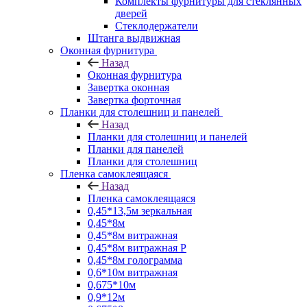
Комплекты фурнитуры для стеклянных
дверей
Стеклодержатели
Штанга выдвижная
Оконная фурнитура
Назад
Оконная фурнитура
Завертка оконная
Завертка форточная
Планки для столешниц и панелей
Назад
Планки для столешниц и панелей
Планки для панелей
Планки для столешниц
Пленка самоклеящаяся
Назад
Пленка самоклеящаяся
0,45*13,5м зеркальная
0,45*8м
0,45*8м витражная
0,45*8м витражная Р
0,45*8м голограмма
0,6*10м витражная
0,675*10м
0,9*12м