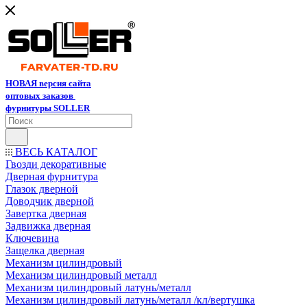
НОВАЯ версия сайта
оптовых заказов
фурнитуры SOLLER
ВЕСЬ КАТАЛОГ
Гвозди декоративные
Дверная фурнитура
Глазок дверной
Доводчик дверной
Завертка дверная
Задвижка дверная
Ключевина
Защелка дверная
Механизм цилиндровый
Механизм цилиндровый металл
Механизм цилиндровый латунь/металл
Механизм цилиндровый латунь/металл /кл/вертушка