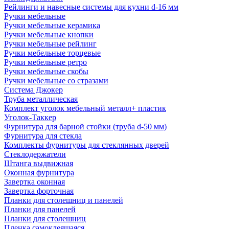
Рейлинги и навесные системы для кухни d-16 мм
Ручки мебельные
Ручки мебельные керамика
Ручки мебельные кнопки
Ручки мебельные рейлинг
Ручки мебельные торцевые
Ручки мебельные ретро
Ручки мебельные скобы
Ручки мебельные со стразами
Система Джокер
Труба металлическая
Комплект уголок мебельный металл+ пластик
Уголок-Таккер
Фурнитура для барной стойки (труба d-50 мм)
Фурнитура для стекла
Комплекты фурнитуры для стеклянных дверей
Стеклодержатели
Штанга выдвижная
Оконная фурнитура
Завертка оконная
Завертка форточная
Планки для столешниц и панелей
Планки для панелей
Планки для столешниц
Пленка самоклеящаяся