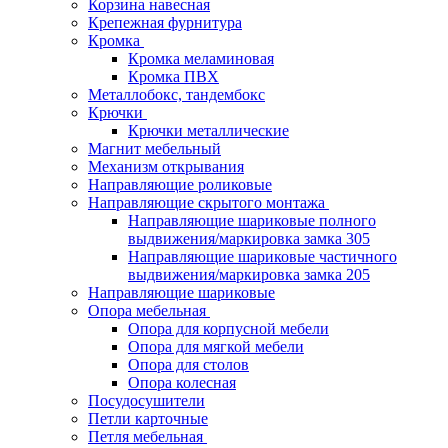
Корзина навесная
Крепежная фурнитура
Кромка
Кромка меламиновая
Кромка ПВХ
Металлобокс, тандембокс
Крючки
Крючки металлические
Магнит мебельный
Механизм открывания
Направляющие роликовые
Направляющие скрытого монтажа
Направляющие шариковые полного
выдвижения/маркировка замка 305
Направляющие шариковые частичного
выдвижения/маркировка замка 205
Направляющие шариковые
Опора мебельная
Опора для корпусной мебели
Опора для мягкой мебели
Опора для столов
Опора колесная
Посудосушители
Петли карточные
Петля мебельная