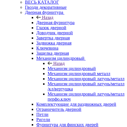
ВЕСЬ КАТАЛОГ
Гвозди декоративные
Дверная фурнитура
Назад
Дверная фурнитура
Глазок дверной
Доводчик дверной
Завертка дверная
Задвижка дверная
Ключевина
Защелка дверная
Механизм цилиндровый
Назад
Механизм цилиндровый
Механизм цилиндровый металл
Механизм цилиндровый латунь/металл
Механизм цилиндровый латунь/металл
/кл/вертушка
Механизм цилиндровый латунь/металл
перфо.ключ
Комплектующие для раздвижных дверей
Ограничитель дверной
Петли
Ригели
Фурнитура для финских дверей