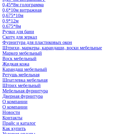
0,45*8м голограмма
0,6*10м витражная
0,675*10м
0,9*12м
0.675*8м
Ручки для бани
Скотч для зеркал
Фурнитура для пластиковых окон
Штрихи, маркеры, карандаши, воски мебельные
Маркер мебельный
Воск мебельный
Жидкая кожа
Карандаш мебельный
Ретушь мебельная
Шпатлевка мебельная
Штрих мебельный
Мебельная фурнитура
Дверная фурнитура
О компании
О компании
Новости
Контакты
Прайс и каталог
Как купить
Условия оплаты