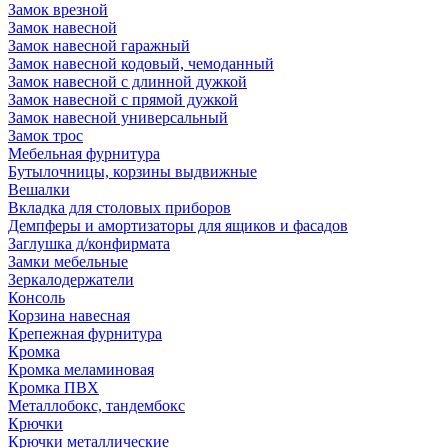
Замок врезной
Замок навесной
Замок навесной гаражный
Замок навесной кодовый, чемоданный
Замок навесной с длинной дужкой
Замок навесной с прямой дужкой
Замок навесной универсальный
Замок трос
Мебельная фурнитура
Бутылочницы, корзины выдвижные
Вешалки
Вкладка для столовых приборов
Демпферы и амортизаторы для ящиков и фасадов
Заглушка д/конфирмата
Замки мебельные
Зеркалодержатели
Консоль
Корзина навесная
Крепежная фурнитура
Кромка
Кромка меламиновая
Кромка ПВХ
Металлобокс, тандембокс
Крючки
Крючки металлические