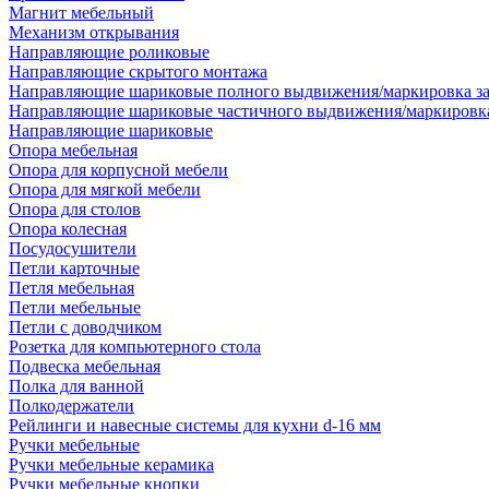
Магнит мебельный
Механизм открывания
Направляющие роликовые
Направляющие скрытого монтажа
Направляющие шариковые полного выдвижения/маркировка за
Направляющие шариковые частичного выдвижения/маркировка
Направляющие шариковые
Опора мебельная
Опора для корпусной мебели
Опора для мягкой мебели
Опора для столов
Опора колесная
Посудосушители
Петли карточные
Петля мебельная
Петли мебельные
Петли с доводчиком
Розетка для компьютерного стола
Подвеска мебельная
Полка для ванной
Полкодержатели
Рейлинги и навесные системы для кухни d-16 мм
Ручки мебельные
Ручки мебельные керамика
Ручки мебельные кнопки