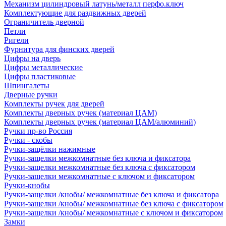
Механизм цилиндровый латунь/металл перфо.ключ
Комплектующие для раздвижных дверей
Ограничитель дверной
Петли
Ригели
Фурнитура для финских дверей
Цифры на дверь
Цифры металлические
Цифры пластиковые
Шпингалеты
Дверные ручки
Комплекты ручек для дверей
Комплекты дверных ручек (материал ЦАМ)
Комплекты дверных ручек (материал ЦАМ/алюминий)
Ручки пр-во Россия
Ручки - скобы
Ручки-защёлки нажимные
Ручки-защелки межкомнатные без ключа и фиксатора
Ручки-защелки межкомнатные без ключа с фиксатором
Ручки-защелки межкомнатные с ключом и фиксатором
Ручки-кнобы
Ручки-защелки /кнобы/ межкомнатные без ключа и фиксатора
Ручки-защелки /кнобы/ межкомнатные без ключа с фиксатором
Ручки-защелки /кнобы/ межкомнатные с ключом и фиксатором
Замки