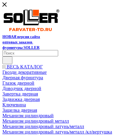
НОВАЯ версия сайта
оптовых заказов
фурнитуры SOLLER
ВЕСЬ КАТАЛОГ
Гвозди декоративные
Дверная фурнитура
Глазок дверной
Доводчик дверной
Завертка дверная
Задвижка дверная
Ключевина
Защелка дверная
Механизм цилиндровый
Механизм цилиндровый металл
Механизм цилиндровый латунь/металл
Механизм цилиндровый латунь/металл /кл/вертушка