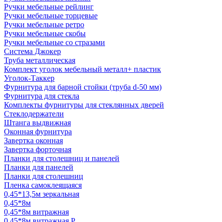
Ручки мебельные рейлинг
Ручки мебельные торцевые
Ручки мебельные ретро
Ручки мебельные скобы
Ручки мебельные со стразами
Система Джокер
Труба металлическая
Комплект уголок мебельный металл+ пластик
Уголок-Таккер
Фурнитура для барной стойки (труба d-50 мм)
Фурнитура для стекла
Комплекты фурнитуры для стеклянных дверей
Стеклодержатели
Штанга выдвижная
Оконная фурнитура
Завертка оконная
Завертка форточная
Планки для столешниц и панелей
Планки для панелей
Планки для столешниц
Пленка самоклеящаяся
0,45*13,5м зеркальная
0,45*8м
0,45*8м витражная
0,45*8м витражная Р