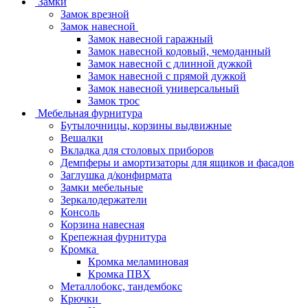
Замки
Замок врезной
Замок навесной
Замок навесной гаражный
Замок навесной кодовый, чемоданный
Замок навесной с длинной дужкой
Замок навесной с прямой дужкой
Замок навесной универсальный
Замок трос
Мебельная фурнитура
Бутылочницы, корзины выдвижные
Вешалки
Вкладка для столовых приборов
Демпферы и амортизаторы для ящиков и фасадов
Заглушка д/конфирмата
Замки мебельные
Зеркалодержатели
Консоль
Корзина навесная
Крепежная фурнитура
Кромка
Кромка меламиновая
Кромка ПВХ
Металлобокс, тандембокс
Крючки