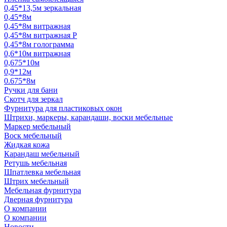
0,45*13,5м зеркальная
0,45*8м
0,45*8м витражная
0,45*8м витражная Р
0,45*8м голограмма
0,6*10м витражная
0,675*10м
0,9*12м
0.675*8м
Ручки для бани
Скотч для зеркал
Фурнитура для пластиковых окон
Штрихи, маркеры, карандаши, воски мебельные
Маркер мебельный
Воск мебельный
Жидкая кожа
Карандаш мебельный
Ретушь мебельная
Шпатлевка мебельная
Штрих мебельный
Мебельная фурнитура
Дверная фурнитура
О компании
О компании
Новости