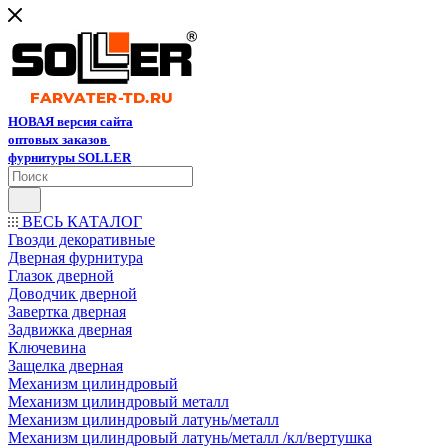
НОВАЯ версия сайта
оптовых заказов
фурнитуры SOLLER
ВЕСЬ КАТАЛОГ
Гвозди декоративные
Дверная фурнитура
Глазок дверной
Доводчик дверной
Завертка дверная
Задвижка дверная
Ключевина
Защелка дверная
Механизм цилиндровый
Механизм цилиндровый металл
Механизм цилиндровый латунь/металл
Механизм цилиндровый латунь/металл /кл/вертушка