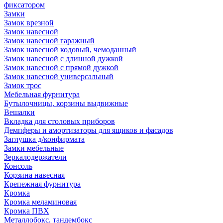
фиксатором
Замки
Замок врезной
Замок навесной
Замок навесной гаражный
Замок навесной кодовый, чемоданный
Замок навесной с длинной дужкой
Замок навесной с прямой дужкой
Замок навесной универсальный
Замок трос
Мебельная фурнитура
Бутылочницы, корзины выдвижные
Вешалки
Вкладка для столовых приборов
Демпферы и амортизаторы для ящиков и фасадов
Заглушка д/конфирмата
Замки мебельные
Зеркалодержатели
Консоль
Корзина навесная
Крепежная фурнитура
Кромка
Кромка меламиновая
Кромка ПВХ
Металлобокс, тандембокс