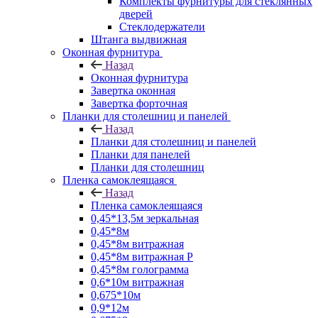
Комплекты фурнитуры для стеклянных
дверей
Стеклодержатели
Штанга выдвижная
Оконная фурнитура
Назад
Оконная фурнитура
Завертка оконная
Завертка форточная
Планки для столешниц и панелей
Назад
Планки для столешниц и панелей
Планки для панелей
Планки для столешниц
Пленка самоклеящаяся
Назад
Пленка самоклеящаяся
0,45*13,5м зеркальная
0,45*8м
0,45*8м витражная
0,45*8м витражная Р
0,45*8м голограмма
0,6*10м витражная
0,675*10м
0,9*12м