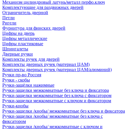
Механизм цилиндровый латунь/металл перфо.ключ
Комплектующие для раздвижных дверей
Ограничитель дверной
Петли
Ригели
Фурнитура для финских дверей
Цифры на дверь
Цифры металлические
Цифры пластиковые
Шпингалеты
Дверные ручки
Комплекты ручек для дверей
Комплекты дверных ручек (материал ЦАМ)
Комплекты дверных ручек (материал ЦАМ/алюминий)
Ручки пр-во Россия
Ручки - скобы
Ручки-защёлки нажимные
Ручки-защелки межкомнатные без ключа и фиксатора
Ручки-защелки межкомнатные без ключа с фиксатором
Ручки-защелки межкомнатные с ключом и фиксатором
Ручки-кнобы
Ручки-защелки /кнобы/ межкомнатные без ключа и фиксатора
Ручки-защелки /кнобы/ межкомнатные без ключа с
фиксатором
Ручки-защелки /кнобы/ межкомнатные с ключом и