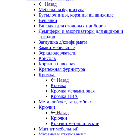
Назад
Мебельная фурнитура
Бутылочницы, корзины выдвижные
Вешалки
Вкладка для столовых приборов
Демпферы и амортизаторы для ящиков и
фасадов
Заглушка д/конфирмата
Замки мебельные
Зеркалодержатели
Консоль
Корзина навесная
Крепежная фурнитура
Кромка
Назад
Кромка
Кромка меламиновая
Кромка ПВХ
Металлобокс, тандембокс
Крючки
Назад
Крючки
Крючки металлические
Магнит мебельный
Механизм открывания