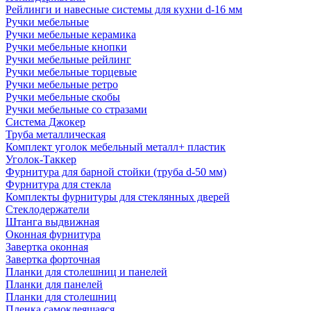
Рейлинги и навесные системы для кухни d-16 мм
Ручки мебельные
Ручки мебельные керамика
Ручки мебельные кнопки
Ручки мебельные рейлинг
Ручки мебельные торцевые
Ручки мебельные ретро
Ручки мебельные скобы
Ручки мебельные со стразами
Система Джокер
Труба металлическая
Комплект уголок мебельный металл+ пластик
Уголок-Таккер
Фурнитура для барной стойки (труба d-50 мм)
Фурнитура для стекла
Комплекты фурнитуры для стеклянных дверей
Стеклодержатели
Штанга выдвижная
Оконная фурнитура
Завертка оконная
Завертка форточная
Планки для столешниц и панелей
Планки для панелей
Планки для столешниц
Пленка самоклеящаяся