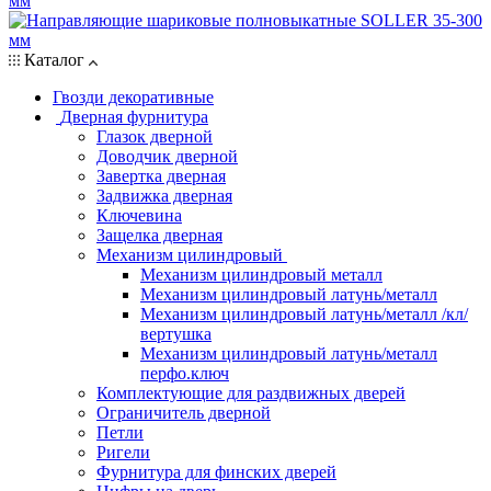
Каталог
Гвозди декоративные
Дверная фурнитура
Глазок дверной
Доводчик дверной
Завертка дверная
Задвижка дверная
Ключевина
Защелка дверная
Механизм цилиндровый
Механизм цилиндровый металл
Механизм цилиндровый латунь/металл
Механизм цилиндровый латунь/металл /кл/
вертушка
Механизм цилиндровый латунь/металл
перфо.ключ
Комплектующие для раздвижных дверей
Ограничитель дверной
Петли
Ригели
Фурнитура для финских дверей