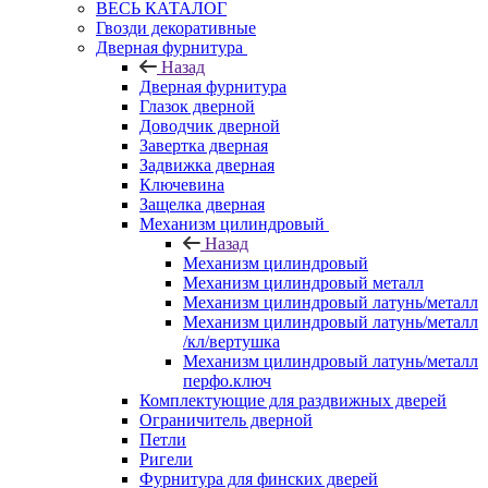
ВЕСЬ КАТАЛОГ
Гвозди декоративные
Дверная фурнитура
Назад
Дверная фурнитура
Глазок дверной
Доводчик дверной
Завертка дверная
Задвижка дверная
Ключевина
Защелка дверная
Механизм цилиндровый
Назад
Механизм цилиндровый
Механизм цилиндровый металл
Механизм цилиндровый латунь/металл
Механизм цилиндровый латунь/металл
/кл/вертушка
Механизм цилиндровый латунь/металл
перфо.ключ
Комплектующие для раздвижных дверей
Ограничитель дверной
Петли
Ригели
Фурнитура для финских дверей