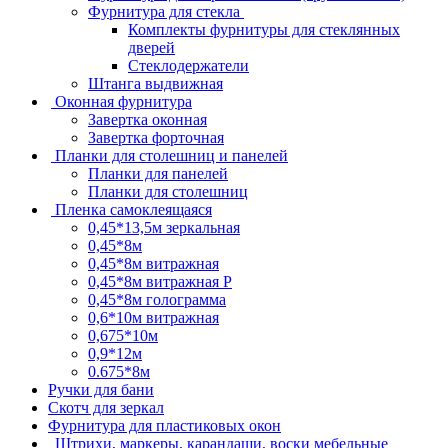
Фурнитура для стекла
Комплекты фурнитуры для стеклянных
дверей
Стеклодержатели
Штанга выдвижная
Оконная фурнитура
Завертка оконная
Завертка форточная
Планки для столешниц и панелей
Планки для панелей
Планки для столешниц
Пленка самоклеящаяся
0,45*13,5м зеркальная
0,45*8м
0,45*8м витражная
0,45*8м витражная Р
0,45*8м голограмма
0,6*10м витражная
0,675*10м
0,9*12м
0.675*8м
Ручки для бани
Скотч для зеркал
Фурнитура для пластиковых окон
Штрихи, маркеры, карандаши, воски мебельные