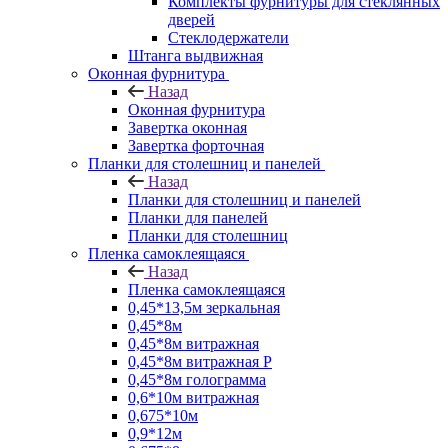
Комплекты фурнитуры для стеклянных
дверей
Стеклодержатели
Штанга выдвижная
Оконная фурнитура
Назад
Оконная фурнитура
Завертка оконная
Завертка форточная
Планки для столешниц и панелей
Назад
Планки для столешниц и панелей
Планки для панелей
Планки для столешниц
Пленка самоклеящаяся
Назад
Пленка самоклеящаяся
0,45*13,5м зеркальная
0,45*8м
0,45*8м витражная
0,45*8м витражная Р
0,45*8м голограмма
0,6*10м витражная
0,675*10м
0,9*12м