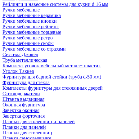
Рейлинги и навесные системы для кухни d-16 мм
Ручки мебельные
Ручки мебельные керамика
Ручки мебельные кнопки
Ручки мебельные рейлинг
Ручки мебельные торцевые
Ручки мебельные ретро
Ручки мебельные скобы
Ручки мебельные со стразами
Система Джокер
Труба металлическая
Комплект уголок мебельный металл+ пластик
Уголок-Таккер
Фурнитура для барной стойки (труба d-50 мм)
Фурнитура для стекла
Комплекты фурнитуры для стеклянных дверей
Стеклодержатели
Штанга выдвижная
Оконная фурнитура
Завертка оконная
Завертка форточная
Планки для столешниц и панелей
Планки для панелей
Планки для столешниц
Пленка самоклеящаяся