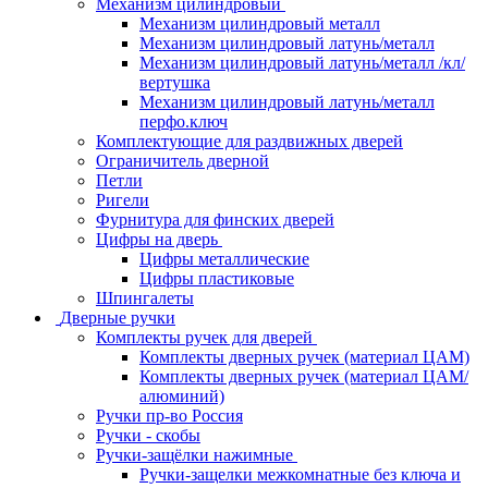
Механизм цилиндровый
Механизм цилиндровый металл
Механизм цилиндровый латунь/металл
Механизм цилиндровый латунь/металл /кл/
вертушка
Механизм цилиндровый латунь/металл
перфо.ключ
Комплектующие для раздвижных дверей
Ограничитель дверной
Петли
Ригели
Фурнитура для финских дверей
Цифры на дверь
Цифры металлические
Цифры пластиковые
Шпингалеты
Дверные ручки
Комплекты ручек для дверей
Комплекты дверных ручек (материал ЦАМ)
Комплекты дверных ручек (материал ЦАМ/
алюминий)
Ручки пр-во Россия
Ручки - скобы
Ручки-защёлки нажимные
Ручки-защелки межкомнатные без ключа и