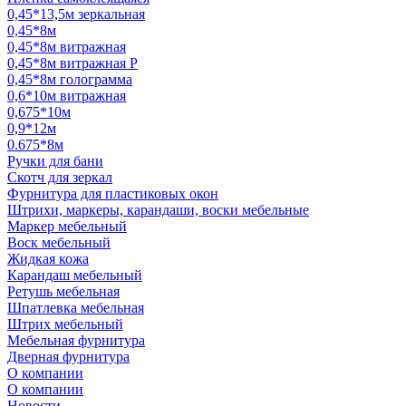
0,45*13,5м зеркальная
0,45*8м
0,45*8м витражная
0,45*8м витражная Р
0,45*8м голограмма
0,6*10м витражная
0,675*10м
0,9*12м
0.675*8м
Ручки для бани
Скотч для зеркал
Фурнитура для пластиковых окон
Штрихи, маркеры, карандаши, воски мебельные
Маркер мебельный
Воск мебельный
Жидкая кожа
Карандаш мебельный
Ретушь мебельная
Шпатлевка мебельная
Штрих мебельный
Мебельная фурнитура
Дверная фурнитура
О компании
О компании
Новости