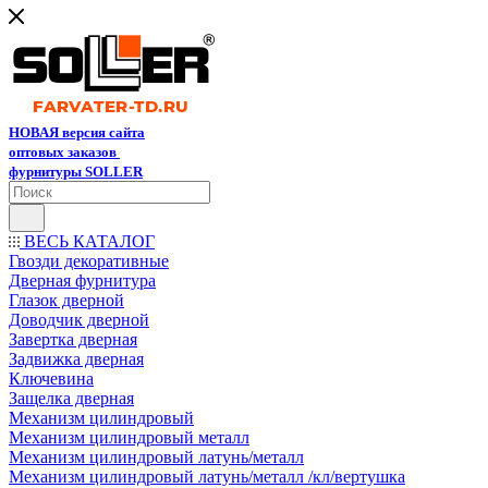
НОВАЯ версия сайта
оптовых заказов
фурнитуры SOLLER
ВЕСЬ КАТАЛОГ
Гвозди декоративные
Дверная фурнитура
Глазок дверной
Доводчик дверной
Завертка дверная
Задвижка дверная
Ключевина
Защелка дверная
Механизм цилиндровый
Механизм цилиндровый металл
Механизм цилиндровый латунь/металл
Механизм цилиндровый латунь/металл /кл/вертушка