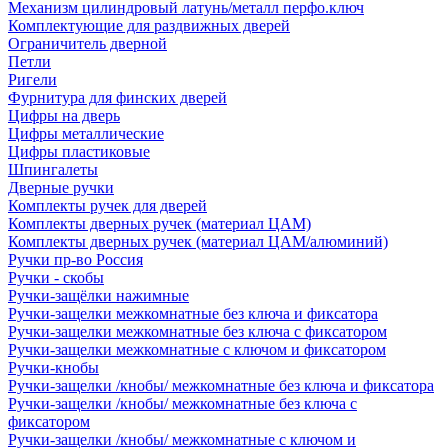
Механизм цилиндровый латунь/металл перфо.ключ
Комплектующие для раздвижных дверей
Ограничитель дверной
Петли
Ригели
Фурнитура для финских дверей
Цифры на дверь
Цифры металлические
Цифры пластиковые
Шпингалеты
Дверные ручки
Комплекты ручек для дверей
Комплекты дверных ручек (материал ЦАМ)
Комплекты дверных ручек (материал ЦАМ/алюминий)
Ручки пр-во Россия
Ручки - скобы
Ручки-защёлки нажимные
Ручки-защелки межкомнатные без ключа и фиксатора
Ручки-защелки межкомнатные без ключа с фиксатором
Ручки-защелки межкомнатные с ключом и фиксатором
Ручки-кнобы
Ручки-защелки /кнобы/ межкомнатные без ключа и фиксатора
Ручки-защелки /кнобы/ межкомнатные без ключа с
фиксатором
Ручки-защелки /кнобы/ межкомнатные с ключом и