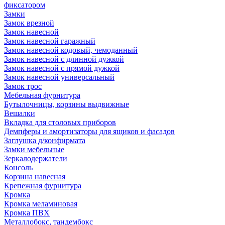
фиксатором
Замки
Замок врезной
Замок навесной
Замок навесной гаражный
Замок навесной кодовый, чемоданный
Замок навесной с длинной дужкой
Замок навесной с прямой дужкой
Замок навесной универсальный
Замок трос
Мебельная фурнитура
Бутылочницы, корзины выдвижные
Вешалки
Вкладка для столовых приборов
Демпферы и амортизаторы для ящиков и фасадов
Заглушка д/конфирмата
Замки мебельные
Зеркалодержатели
Консоль
Корзина навесная
Крепежная фурнитура
Кромка
Кромка меламиновая
Кромка ПВХ
Металлобокс, тандембокс