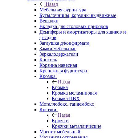
Назад
Мебельная фурнитура
Бутылочницы, корзины выдвижные
Вешалки
Вкладка для столовых приборов
Демпферы и амортизаторы для ящиков и
фасадов
Заглушка д/конфирмата
Замки мебельные
Зеркалодержатели
Консоль
Корзина навесная
Крепежная фурнитура
Кромка
Назад
Кромка
Кромка меламиновая
Кромка ПВХ
Металлобокс, тандембокс
Крючки
Назад
Крючки
Крючки металлические
Магнит мебельный
Механизм открывания