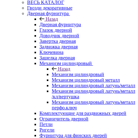
ВЕСЬ КАТАЛОГ
Гвозди декоративные
Дверная фурнитура
Назад
Дверная фурнитура
Глазок дверной
Доводчик дверной
Завертка дверная
Задвижка дверная
Ключевина
Защелка дверная
Механизм цилиндровый
Назад
Механизм цилиндровый
Механизм цилиндровый металл
Механизм цилиндровый латунь/металл
Механизм цилиндровый латунь/металл
/кл/вертушка
Механизм цилиндровый латунь/металл
перфо.ключ
Комплектующие для раздвижных дверей
Ограничитель дверной
Петли
Ригели
Фурнитура для финских дверей