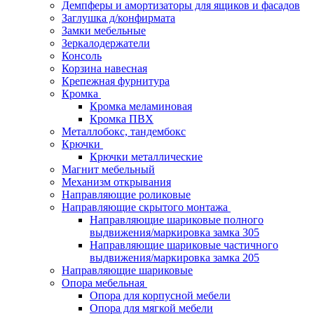
Демпферы и амортизаторы для ящиков и фасадов
Заглушка д/конфирмата
Замки мебельные
Зеркалодержатели
Консоль
Корзина навесная
Крепежная фурнитура
Кромка
Кромка меламиновая
Кромка ПВХ
Металлобокс, тандембокс
Крючки
Крючки металлические
Магнит мебельный
Механизм открывания
Направляющие роликовые
Направляющие скрытого монтажа
Направляющие шариковые полного
выдвижения/маркировка замка 305
Направляющие шариковые частичного
выдвижения/маркировка замка 205
Направляющие шариковые
Опора мебельная
Опора для корпусной мебели
Опора для мягкой мебели