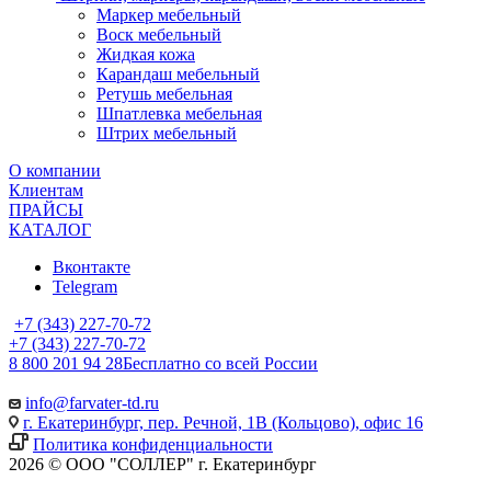
Маркер мебельный
Воск мебельный
Жидкая кожа
Карандаш мебельный
Ретушь мебельная
Шпатлевка мебельная
Штрих мебельный
О компании
Клиентам
ПРАЙСЫ
КАТАЛОГ
Вконтакте
Telegram
+7 (343) 227-70-72
+7 (343) 227-70-72
8 800 201 94 28
Бесплатно со всей России
info@farvater-td.ru
г. Екатеринбург, пер. Речной, 1В (Кольцово), офис 16
Политика конфиденциальности
2026 © ООО "СОЛЛЕР" г. Екатеринбург