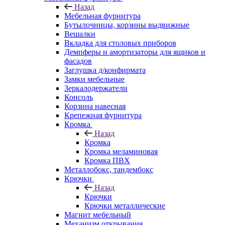
Назад
Мебельная фурнитура
Бутылочницы, корзины выдвижные
Вешалки
Вкладка для столовых приборов
Демпферы и амортизаторы для ящиков и
фасадов
Заглушка д/конфирмата
Замки мебельные
Зеркалодержатели
Консоль
Корзина навесная
Крепежная фурнитура
Кромка
Назад
Кромка
Кромка меламиновая
Кромка ПВХ
Металлобокс, тандембокс
Крючки
Назад
Крючки
Крючки металлические
Магнит мебельный
Механизм открывания