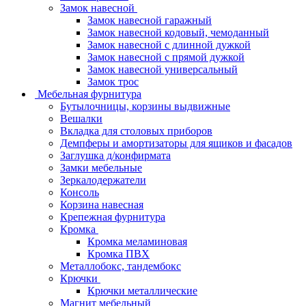
Замок навесной
Замок навесной гаражный
Замок навесной кодовый, чемоданный
Замок навесной с длинной дужкой
Замок навесной с прямой дужкой
Замок навесной универсальный
Замок трос
Мебельная фурнитура
Бутылочницы, корзины выдвижные
Вешалки
Вкладка для столовых приборов
Демпферы и амортизаторы для ящиков и фасадов
Заглушка д/конфирмата
Замки мебельные
Зеркалодержатели
Консоль
Корзина навесная
Крепежная фурнитура
Кромка
Кромка меламиновая
Кромка ПВХ
Металлобокс, тандембокс
Крючки
Крючки металлические
Магнит мебельный