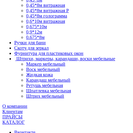
0,45*8м витражная
0,45*8м витражная Р
0,45*8м голограмма
0,6*10м витражная
0,675*10м
0,9*12м
0.675*8м
Ручки для бани
Скотч для зеркал
Фурнитура для пластиковых окон
Штрихи, маркеры, карандаши, воски мебельные
Маркер мебельный
Воск мебельный
Жидкая кожа
Карандаш мебельный
Ретушь мебельная
Шпатлевка мебельная
Штрих мебельный
О компании
Клиентам
ПРАЙСЫ
КАТАЛОГ
Вконтакте