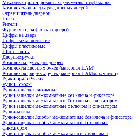
Механизм цилиндровый латунь/металл перфо.ключ
Комплектующие для раздвижных дверей
Ограничитель дверной
Петли
Ригели
Фурнитура для финских дверей
Цифры на дверь
Цифры металлические
Цифры пластиковые
Шпингалеты
Дверные ручки
Комплекты ручек для дверей
Комплекты дверных ручек (материал ЦАМ)
Комплекты дверных ручек (материал ЦАМ/алюминий)
Ручки пр-во Россия
Ручки - скобы
Ручки-защёлки нажимные
Ручки-защелки межкомнатные без ключа и фиксатора
Ручки-защелки межкомнатные без ключа с фиксатором
Ручки-защелки межкомнатные с ключом и фиксатором
Ручки-кнобы
Ручки-защелки /кнобы/ межкомнатные без ключа и фиксатора
Ручки-защелки /кнобы/ межкомнатные без ключа с
фиксатором
Ручки-защелки /кнобы/ межкомнатные с ключом и