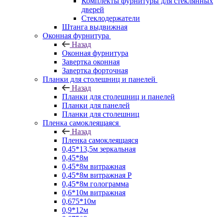
Комплекты фурнитуры для стеклянных
дверей
Стеклодержатели
Штанга выдвижная
Оконная фурнитура
Назад
Оконная фурнитура
Завертка оконная
Завертка форточная
Планки для столешниц и панелей
Назад
Планки для столешниц и панелей
Планки для панелей
Планки для столешниц
Пленка самоклеящаяся
Назад
Пленка самоклеящаяся
0,45*13,5м зеркальная
0,45*8м
0,45*8м витражная
0,45*8м витражная Р
0,45*8м голограмма
0,6*10м витражная
0,675*10м
0,9*12м