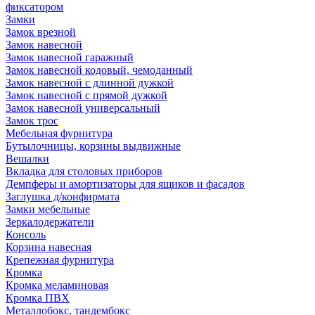
фиксатором
Замки
Замок врезной
Замок навесной
Замок навесной гаражный
Замок навесной кодовый, чемоданный
Замок навесной с длинной дужкой
Замок навесной с прямой дужкой
Замок навесной универсальный
Замок трос
Мебельная фурнитура
Бутылочницы, корзины выдвижные
Вешалки
Вкладка для столовых приборов
Демпферы и амортизаторы для ящиков и фасадов
Заглушка д/конфирмата
Замки мебельные
Зеркалодержатели
Консоль
Корзина навесная
Крепежная фурнитура
Кромка
Кромка меламиновая
Кромка ПВХ
Металлобокс, тандембокс