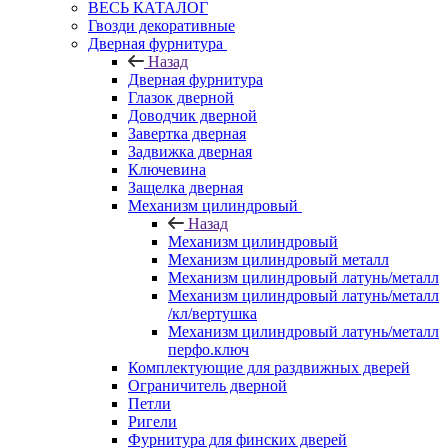
ВЕСЬ КАТАЛОГ
Гвозди декоративные
Дверная фурнитура
Назад
Дверная фурнитура
Глазок дверной
Доводчик дверной
Завертка дверная
Задвижка дверная
Ключевина
Защелка дверная
Механизм цилиндровый
Назад
Механизм цилиндровый
Механизм цилиндровый металл
Механизм цилиндровый латунь/металл
Механизм цилиндровый латунь/металл
/кл/вертушка
Механизм цилиндровый латунь/металл
перфо.ключ
Комплектующие для раздвижных дверей
Ограничитель дверной
Петли
Ригели
Фурнитура для финских дверей