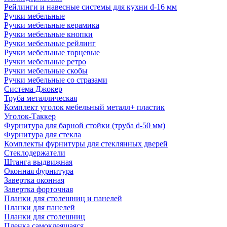
Рейлинги и навесные системы для кухни d-16 мм
Ручки мебельные
Ручки мебельные керамика
Ручки мебельные кнопки
Ручки мебельные рейлинг
Ручки мебельные торцевые
Ручки мебельные ретро
Ручки мебельные скобы
Ручки мебельные со стразами
Система Джокер
Труба металлическая
Комплект уголок мебельный металл+ пластик
Уголок-Таккер
Фурнитура для барной стойки (труба d-50 мм)
Фурнитура для стекла
Комплекты фурнитуры для стеклянных дверей
Стеклодержатели
Штанга выдвижная
Оконная фурнитура
Завертка оконная
Завертка форточная
Планки для столешниц и панелей
Планки для панелей
Планки для столешниц
Пленка самоклеящаяся