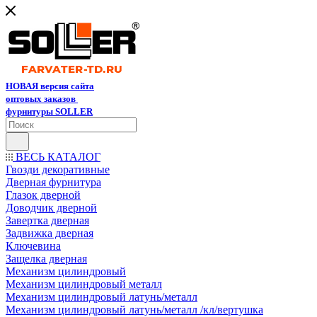
НОВАЯ версия сайта
оптовых заказов
фурнитуры SOLLER
ВЕСЬ КАТАЛОГ
Гвозди декоративные
Дверная фурнитура
Глазок дверной
Доводчик дверной
Завертка дверная
Задвижка дверная
Ключевина
Защелка дверная
Механизм цилиндровый
Механизм цилиндровый металл
Механизм цилиндровый латунь/металл
Механизм цилиндровый латунь/металл /кл/вертушка