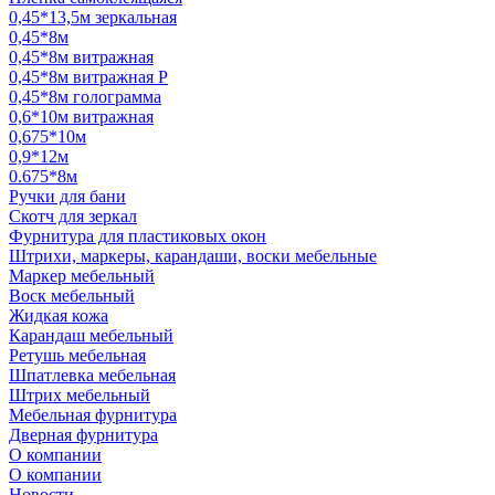
0,45*13,5м зеркальная
0,45*8м
0,45*8м витражная
0,45*8м витражная Р
0,45*8м голограмма
0,6*10м витражная
0,675*10м
0,9*12м
0.675*8м
Ручки для бани
Скотч для зеркал
Фурнитура для пластиковых окон
Штрихи, маркеры, карандаши, воски мебельные
Маркер мебельный
Воск мебельный
Жидкая кожа
Карандаш мебельный
Ретушь мебельная
Шпатлевка мебельная
Штрих мебельный
Мебельная фурнитура
Дверная фурнитура
О компании
О компании
Новости