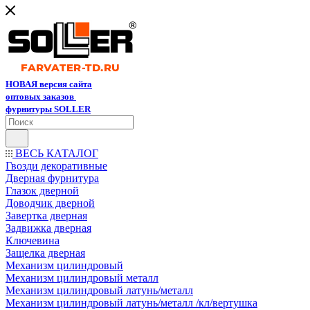
НОВАЯ версия сайта
оптовых заказов
фурнитуры SOLLER
ВЕСЬ КАТАЛОГ
Гвозди декоративные
Дверная фурнитура
Глазок дверной
Доводчик дверной
Завертка дверная
Задвижка дверная
Ключевина
Защелка дверная
Механизм цилиндровый
Механизм цилиндровый металл
Механизм цилиндровый латунь/металл
Механизм цилиндровый латунь/металл /кл/вертушка