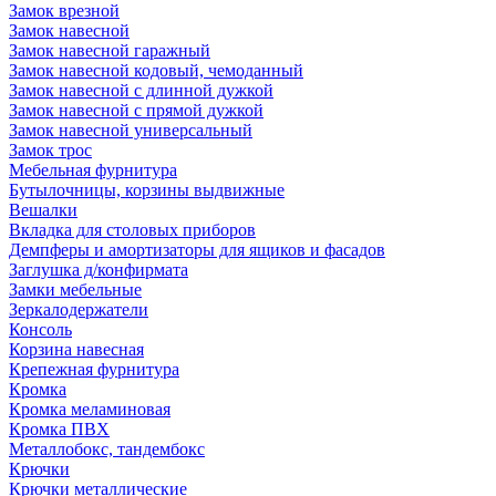
Замок врезной
Замок навесной
Замок навесной гаражный
Замок навесной кодовый, чемоданный
Замок навесной с длинной дужкой
Замок навесной с прямой дужкой
Замок навесной универсальный
Замок трос
Мебельная фурнитура
Бутылочницы, корзины выдвижные
Вешалки
Вкладка для столовых приборов
Демпферы и амортизаторы для ящиков и фасадов
Заглушка д/конфирмата
Замки мебельные
Зеркалодержатели
Консоль
Корзина навесная
Крепежная фурнитура
Кромка
Кромка меламиновая
Кромка ПВХ
Металлобокс, тандембокс
Крючки
Крючки металлические