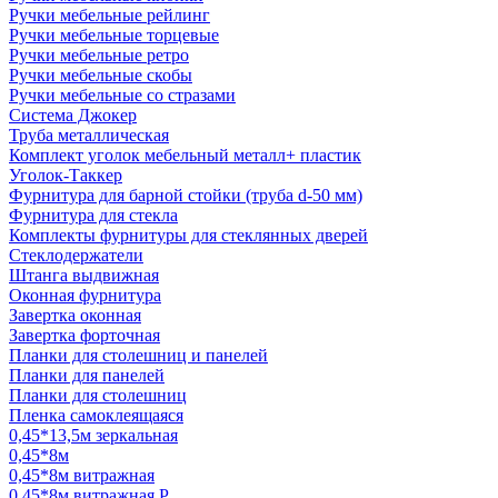
Ручки мебельные рейлинг
Ручки мебельные торцевые
Ручки мебельные ретро
Ручки мебельные скобы
Ручки мебельные со стразами
Система Джокер
Труба металлическая
Комплект уголок мебельный металл+ пластик
Уголок-Таккер
Фурнитура для барной стойки (труба d-50 мм)
Фурнитура для стекла
Комплекты фурнитуры для стеклянных дверей
Стеклодержатели
Штанга выдвижная
Оконная фурнитура
Завертка оконная
Завертка форточная
Планки для столешниц и панелей
Планки для панелей
Планки для столешниц
Пленка самоклеящаяся
0,45*13,5м зеркальная
0,45*8м
0,45*8м витражная
0,45*8м витражная Р