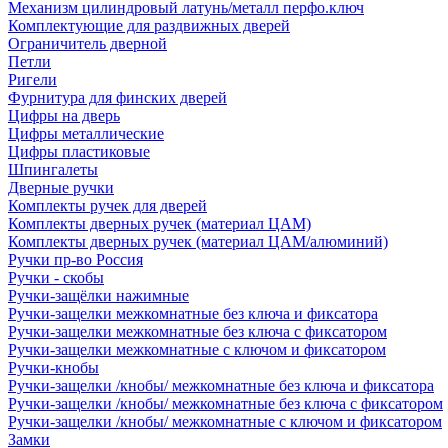
Механизм цилиндровый латунь/металл перфо.ключ
Комплектующие для раздвижных дверей
Ограничитель дверной
Петли
Ригели
Фурнитура для финских дверей
Цифры на дверь
Цифры металлические
Цифры пластиковые
Шпингалеты
Дверные ручки
Комплекты ручек для дверей
Комплекты дверных ручек (материал ЦАМ)
Комплекты дверных ручек (материал ЦАМ/алюминий)
Ручки пр-во Россия
Ручки - скобы
Ручки-защёлки нажимные
Ручки-защелки межкомнатные без ключа и фиксатора
Ручки-защелки межкомнатные без ключа с фиксатором
Ручки-защелки межкомнатные с ключом и фиксатором
Ручки-кнобы
Ручки-защелки /кнобы/ межкомнатные без ключа и фиксатора
Ручки-защелки /кнобы/ межкомнатные без ключа с фиксатором
Ручки-защелки /кнобы/ межкомнатные с ключом и фиксатором
Замки