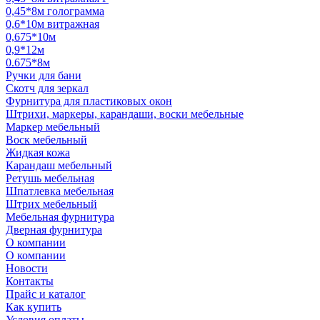
0,45*8м голограмма
0,6*10м витражная
0,675*10м
0,9*12м
0.675*8м
Ручки для бани
Скотч для зеркал
Фурнитура для пластиковых окон
Штрихи, маркеры, карандаши, воски мебельные
Маркер мебельный
Воск мебельный
Жидкая кожа
Карандаш мебельный
Ретушь мебельная
Шпатлевка мебельная
Штрих мебельный
Мебельная фурнитура
Дверная фурнитура
О компании
О компании
Новости
Контакты
Прайс и каталог
Как купить
Условия оплаты