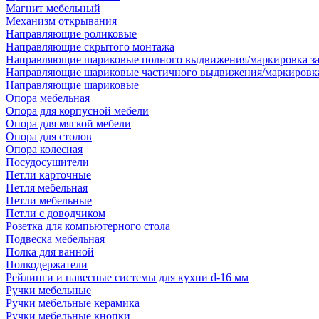
Магнит мебельный
Механизм открывания
Направляющие роликовые
Направляющие скрытого монтажа
Направляющие шариковые полного выдвижения/маркировка за
Направляющие шариковые частичного выдвижения/маркировка
Направляющие шариковые
Опора мебельная
Опора для корпусной мебели
Опора для мягкой мебели
Опора для столов
Опора колесная
Посудосушители
Петли карточные
Петля мебельная
Петли мебельные
Петли с доводчиком
Розетка для компьютерного стола
Подвеска мебельная
Полка для ванной
Полкодержатели
Рейлинги и навесные системы для кухни d-16 мм
Ручки мебельные
Ручки мебельные керамика
Ручки мебельные кнопки