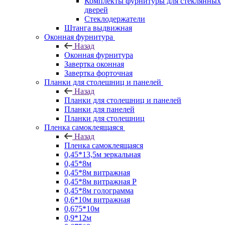
Комплекты фурнитуры для стеклянных
дверей
Стеклодержатели
Штанга выдвижная
Оконная фурнитура
Назад
Оконная фурнитура
Завертка оконная
Завертка форточная
Планки для столешниц и панелей
Назад
Планки для столешниц и панелей
Планки для панелей
Планки для столешниц
Пленка самоклеящаяся
Назад
Пленка самоклеящаяся
0,45*13,5м зеркальная
0,45*8м
0,45*8м витражная
0,45*8м витражная Р
0,45*8м голограмма
0,6*10м витражная
0,675*10м
0,9*12м