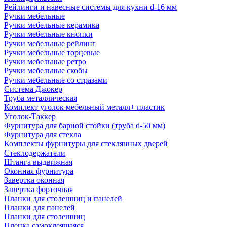
Рейлинги и навесные системы для кухни d-16 мм
Ручки мебельные
Ручки мебельные керамика
Ручки мебельные кнопки
Ручки мебельные рейлинг
Ручки мебельные торцевые
Ручки мебельные ретро
Ручки мебельные скобы
Ручки мебельные со стразами
Система Джокер
Труба металлическая
Комплект уголок мебельный металл+ пластик
Уголок-Таккер
Фурнитура для барной стойки (труба d-50 мм)
Фурнитура для стекла
Комплекты фурнитуры для стеклянных дверей
Стеклодержатели
Штанга выдвижная
Оконная фурнитура
Завертка оконная
Завертка форточная
Планки для столешниц и панелей
Планки для панелей
Планки для столешниц
Пленка самоклеящаяся