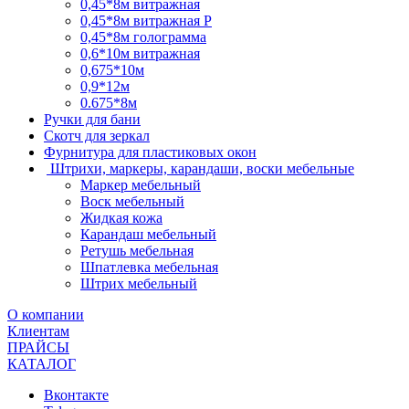
0,45*8м витражная
0,45*8м витражная Р
0,45*8м голограмма
0,6*10м витражная
0,675*10м
0,9*12м
0.675*8м
Ручки для бани
Скотч для зеркал
Фурнитура для пластиковых окон
Штрихи, маркеры, карандаши, воски мебельные
Маркер мебельный
Воск мебельный
Жидкая кожа
Карандаш мебельный
Ретушь мебельная
Шпатлевка мебельная
Штрих мебельный
О компании
Клиентам
ПРАЙСЫ
КАТАЛОГ
Вконтакте