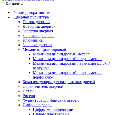
Каталог
Гвозди декоративные
Дверная фурнитура
Глазок дверной
Доводчик дверной
Завертка дверная
Задвижка дверная
Ключевина
Защелка дверная
Механизм цилиндровый
Механизм цилиндровый металл
Механизм цилиндровый латунь/металл
Механизм цилиндровый латунь/металл /кл/
вертушка
Механизм цилиндровый латунь/металл
перфо.ключ
Комплектующие для раздвижных дверей
Ограничитель дверной
Петли
Ригели
Фурнитура для финских дверей
Цифры на дверь
Цифры металлические
Цифры пластиковые