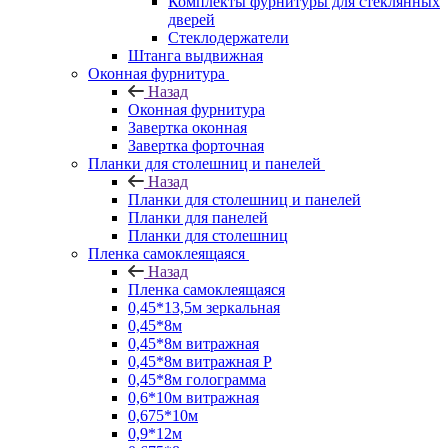
Комплекты фурнитуры для стеклянных
дверей
Стеклодержатели
Штанга выдвижная
Оконная фурнитура
Назад
Оконная фурнитура
Завертка оконная
Завертка форточная
Планки для столешниц и панелей
Назад
Планки для столешниц и панелей
Планки для панелей
Планки для столешниц
Пленка самоклеящаяся
Назад
Пленка самоклеящаяся
0,45*13,5м зеркальная
0,45*8м
0,45*8м витражная
0,45*8м витражная Р
0,45*8м голограмма
0,6*10м витражная
0,675*10м
0,9*12м