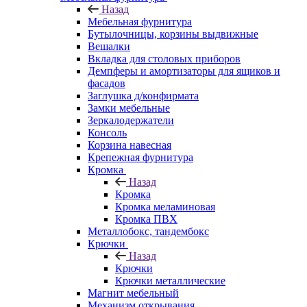
Назад
Мебельная фурнитура
Бутылочницы, корзины выдвижные
Вешалки
Вкладка для столовых приборов
Демпферы и амортизаторы для ящиков и
фасадов
Заглушка д/конфирмата
Замки мебельные
Зеркалодержатели
Консоль
Корзина навесная
Крепежная фурнитура
Кромка
Назад
Кромка
Кромка меламиновая
Кромка ПВХ
Металлобокс, тандембокс
Крючки
Назад
Крючки
Крючки металлические
Магнит мебельный
Механизм открывания