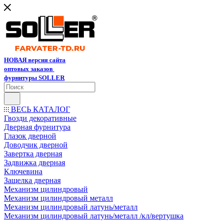
НОВАЯ версия сайта
оптовых заказов
фурнитуры SOLLER
ВЕСЬ КАТАЛОГ
Гвозди декоративные
Дверная фурнитура
Глазок дверной
Доводчик дверной
Завертка дверная
Задвижка дверная
Ключевина
Защелка дверная
Механизм цилиндровый
Механизм цилиндровый металл
Механизм цилиндровый латунь/металл
Механизм цилиндровый латунь/металл /кл/вертушка