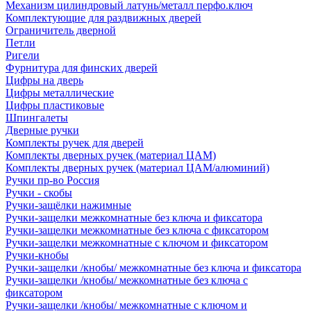
Механизм цилиндровый латунь/металл перфо.ключ
Комплектующие для раздвижных дверей
Ограничитель дверной
Петли
Ригели
Фурнитура для финских дверей
Цифры на дверь
Цифры металлические
Цифры пластиковые
Шпингалеты
Дверные ручки
Комплекты ручек для дверей
Комплекты дверных ручек (материал ЦАМ)
Комплекты дверных ручек (материал ЦАМ/алюминий)
Ручки пр-во Россия
Ручки - скобы
Ручки-защёлки нажимные
Ручки-защелки межкомнатные без ключа и фиксатора
Ручки-защелки межкомнатные без ключа с фиксатором
Ручки-защелки межкомнатные с ключом и фиксатором
Ручки-кнобы
Ручки-защелки /кнобы/ межкомнатные без ключа и фиксатора
Ручки-защелки /кнобы/ межкомнатные без ключа с
фиксатором
Ручки-защелки /кнобы/ межкомнатные с ключом и