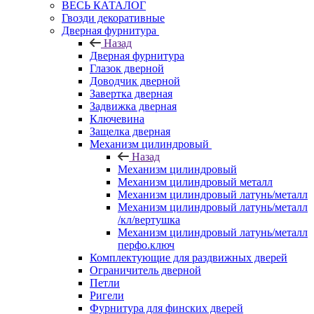
ВЕСЬ КАТАЛОГ
Гвозди декоративные
Дверная фурнитура
Назад
Дверная фурнитура
Глазок дверной
Доводчик дверной
Завертка дверная
Задвижка дверная
Ключевина
Защелка дверная
Механизм цилиндровый
Назад
Механизм цилиндровый
Механизм цилиндровый металл
Механизм цилиндровый латунь/металл
Механизм цилиндровый латунь/металл
/кл/вертушка
Механизм цилиндровый латунь/металл
перфо.ключ
Комплектующие для раздвижных дверей
Ограничитель дверной
Петли
Ригели
Фурнитура для финских дверей