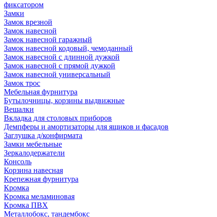
фиксатором
Замки
Замок врезной
Замок навесной
Замок навесной гаражный
Замок навесной кодовый, чемоданный
Замок навесной с длинной дужкой
Замок навесной с прямой дужкой
Замок навесной универсальный
Замок трос
Мебельная фурнитура
Бутылочницы, корзины выдвижные
Вешалки
Вкладка для столовых приборов
Демпферы и амортизаторы для ящиков и фасадов
Заглушка д/конфирмата
Замки мебельные
Зеркалодержатели
Консоль
Корзина навесная
Крепежная фурнитура
Кромка
Кромка меламиновая
Кромка ПВХ
Металлобокс, тандембокс