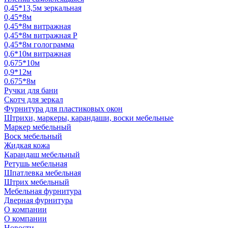
0,45*13,5м зеркальная
0,45*8м
0,45*8м витражная
0,45*8м витражная Р
0,45*8м голограмма
0,6*10м витражная
0,675*10м
0,9*12м
0.675*8м
Ручки для бани
Скотч для зеркал
Фурнитура для пластиковых окон
Штрихи, маркеры, карандаши, воски мебельные
Маркер мебельный
Воск мебельный
Жидкая кожа
Карандаш мебельный
Ретушь мебельная
Шпатлевка мебельная
Штрих мебельный
Мебельная фурнитура
Дверная фурнитура
О компании
О компании
Новости