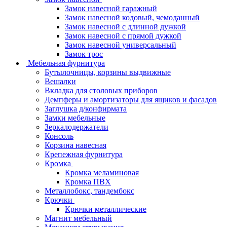
Замок навесной гаражный
Замок навесной кодовый, чемоданный
Замок навесной с длинной дужкой
Замок навесной с прямой дужкой
Замок навесной универсальный
Замок трос
Мебельная фурнитура
Бутылочницы, корзины выдвижные
Вешалки
Вкладка для столовых приборов
Демпферы и амортизаторы для ящиков и фасадов
Заглушка д/конфирмата
Замки мебельные
Зеркалодержатели
Консоль
Корзина навесная
Крепежная фурнитура
Кромка
Кромка меламиновая
Кромка ПВХ
Металлобокс, тандембокс
Крючки
Крючки металлические
Магнит мебельный