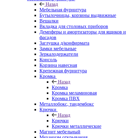
Назад
Мебельная фурнитура
Бутылочницы, корзины выдвижные
Вешалки
Вкладка для столовых приборов
Демпферы и амортизаторы для ящиков и
фасадов
Заглушка д/конфирмата
Замки мебельные
Зеркалодержатели
Консоль
Корзина навесная
Крепежная фурнитура
Кромка
Назад
Кромка
Кромка меламиновая
Кромка ПВХ
Металлобокс, тандембокс
Крючки
Назад
Крючки
Крючки металлические
Магнит мебельный
Механизм открывания