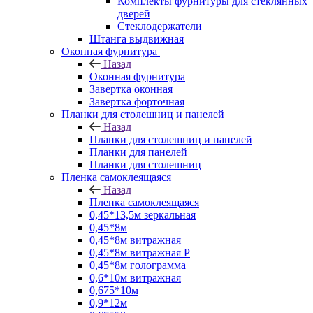
Комплекты фурнитуры для стеклянных
дверей
Стеклодержатели
Штанга выдвижная
Оконная фурнитура
Назад
Оконная фурнитура
Завертка оконная
Завертка форточная
Планки для столешниц и панелей
Назад
Планки для столешниц и панелей
Планки для панелей
Планки для столешниц
Пленка самоклеящаяся
Назад
Пленка самоклеящаяся
0,45*13,5м зеркальная
0,45*8м
0,45*8м витражная
0,45*8м витражная Р
0,45*8м голограмма
0,6*10м витражная
0,675*10м
0,9*12м