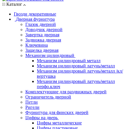
Каталог
Гвозди декоративные
Дверная фурнитура
Глазок дверной
Доводчик дверной
Завертка дверная
Задвижка дверная
Ключевина
Защелка дверная
Механизм цилиндровый
Механизм цилиндровый металл
Механизм цилиндровый латунь/металл
Механизм цилиндровый латунь/металл /кл/
вертушка
Механизм цилиндровый латунь/металл
перфо.ключ
Комплектующие для раздвижных дверей
Ограничитель дверной
Петли
Ригели
Фурнитура для финских дверей
Цифры на дверь
Цифры металлические
Цифры пластиковые