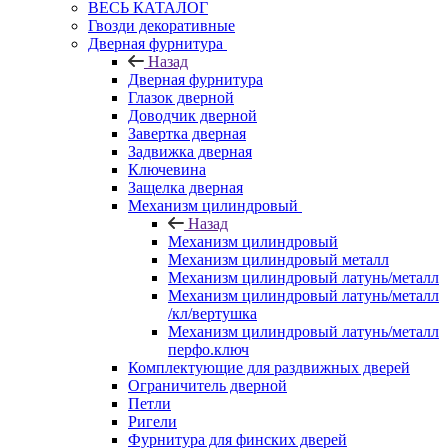
ВЕСЬ КАТАЛОГ
Гвозди декоративные
Дверная фурнитура
Назад
Дверная фурнитура
Глазок дверной
Доводчик дверной
Завертка дверная
Задвижка дверная
Ключевина
Защелка дверная
Механизм цилиндровый
Назад
Механизм цилиндровый
Механизм цилиндровый металл
Механизм цилиндровый латунь/металл
Механизм цилиндровый латунь/металл
/кл/вертушка
Механизм цилиндровый латунь/металл
перфо.ключ
Комплектующие для раздвижных дверей
Ограничитель дверной
Петли
Ригели
Фурнитура для финских дверей