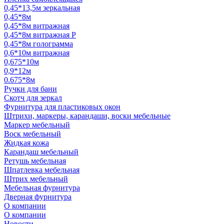
0,45*13,5м зеркальная
0,45*8м
0,45*8м витражная
0,45*8м витражная Р
0,45*8м голограмма
0,6*10м витражная
0,675*10м
0,9*12м
0.675*8м
Ручки для бани
Скотч для зеркал
Фурнитура для пластиковых окон
Штрихи, маркеры, карандаши, воски мебельные
Маркер мебельный
Воск мебельный
Жидкая кожа
Карандаш мебельный
Ретушь мебельная
Шпатлевка мебельная
Штрих мебельный
Мебельная фурнитура
Дверная фурнитура
О компании
О компании
Новости