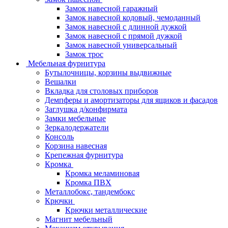
Замок навесной гаражный
Замок навесной кодовый, чемоданный
Замок навесной с длинной дужкой
Замок навесной с прямой дужкой
Замок навесной универсальный
Замок трос
Мебельная фурнитура
Бутылочницы, корзины выдвижные
Вешалки
Вкладка для столовых приборов
Демпферы и амортизаторы для ящиков и фасадов
Заглушка д/конфирмата
Замки мебельные
Зеркалодержатели
Консоль
Корзина навесная
Крепежная фурнитура
Кромка
Кромка меламиновая
Кромка ПВХ
Металлобокс, тандембокс
Крючки
Крючки металлические
Магнит мебельный