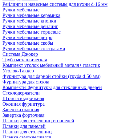
Рейлинги и навесные системы для кухни d-16 мм
Ручки мебельные
Ручки мебельные керамика
Ручки мебельные кнопки
Ручки мебельные рейлинг
Ручки мебельные торцевые
Ручки мебельные ретро
Ручки мебельные скобы
Ручки мебельные со стразами
Система Джокер
Труба металлическая
Комплект уголок мебельный металл+ пластик
Уголок-Таккер
Фурнитура для барной стойки (труба d-50 мм)
Фурнитура для стекла
Комплекты фурнитуры для стеклянных дверей
Стеклодержатели
Штанга выдвижная
Оконная фурнитура
Завертка оконная
Завертка форточная
Планки для столешниц и панелей
Планки для панелей
Планки для столешниц
Пленка самоклеящаяся