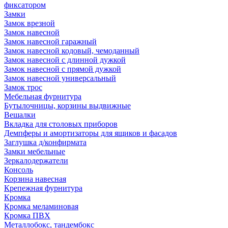
фиксатором
Замки
Замок врезной
Замок навесной
Замок навесной гаражный
Замок навесной кодовый, чемоданный
Замок навесной с длинной дужкой
Замок навесной с прямой дужкой
Замок навесной универсальный
Замок трос
Мебельная фурнитура
Бутылочницы, корзины выдвижные
Вешалки
Вкладка для столовых приборов
Демпферы и амортизаторы для ящиков и фасадов
Заглушка д/конфирмата
Замки мебельные
Зеркалодержатели
Консоль
Корзина навесная
Крепежная фурнитура
Кромка
Кромка меламиновая
Кромка ПВХ
Металлобокс, тандембокс