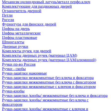
Механизм цилиндровый латунь/металл перфо.ключ
Комплектующие для раздвижных дверей
Ограничитель дверной
Петли
Ригели
Фурнитура для финских дверей
Цифры на дверь
Цифры металлические
Цифры пластиковые
Шпингалеты
Дверные ручки
Комплекты ручек для дверей
Комплекты дверных ручек (материал ЦАМ)
Комплекты дверных ручек (материал ЦАМ/алюминий)
Ручки пр-во Россия
Ручки - скобы
Ручки-защёлки нажимные
Ручки-защелки межкомнатные без ключа и фиксатора
Ручки-защелки межкомнатные без ключа с фиксатором
Ручки-защелки межкомнатные с ключом и фиксатором
Ручки-кнобы
Ручки-защелки /кнобы/ межкомнатные без ключа и фиксатора
Ручки-защелки /кнобы/ межкомнатные без ключа с
фиксатором
Ручки-защелки /кнобы/ межкомнатные с ключом и