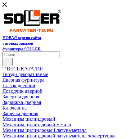
НОВАЯ версия сайта
оптовых заказов
фурнитуры SOLLER
ВЕСЬ КАТАЛОГ
Гвозди декоративные
Дверная фурнитура
Глазок дверной
Доводчик дверной
Завертка дверная
Задвижка дверная
Ключевина
Защелка дверная
Механизм цилиндровый
Механизм цилиндровый металл
Механизм цилиндровый латунь/металл
Механизм цилиндровый латунь/металл /кл/вертушка