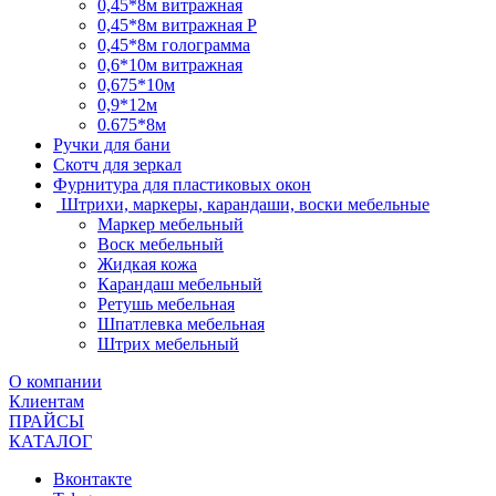
0,45*8м витражная
0,45*8м витражная Р
0,45*8м голограмма
0,6*10м витражная
0,675*10м
0,9*12м
0.675*8м
Ручки для бани
Скотч для зеркал
Фурнитура для пластиковых окон
Штрихи, маркеры, карандаши, воски мебельные
Маркер мебельный
Воск мебельный
Жидкая кожа
Карандаш мебельный
Ретушь мебельная
Шпатлевка мебельная
Штрих мебельный
О компании
Клиентам
ПРАЙСЫ
КАТАЛОГ
Вконтакте