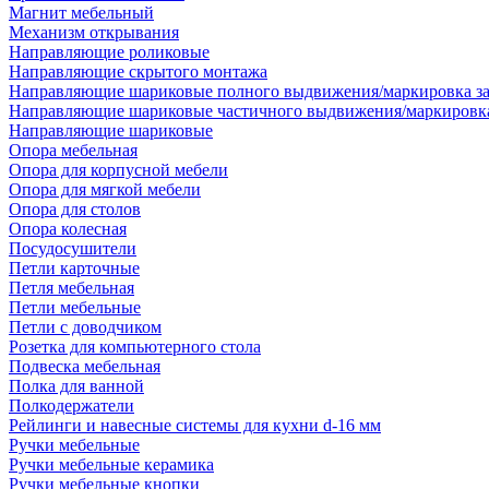
Магнит мебельный
Механизм открывания
Направляющие роликовые
Направляющие скрытого монтажа
Направляющие шариковые полного выдвижения/маркировка за
Направляющие шариковые частичного выдвижения/маркировка
Направляющие шариковые
Опора мебельная
Опора для корпусной мебели
Опора для мягкой мебели
Опора для столов
Опора колесная
Посудосушители
Петли карточные
Петля мебельная
Петли мебельные
Петли с доводчиком
Розетка для компьютерного стола
Подвеска мебельная
Полка для ванной
Полкодержатели
Рейлинги и навесные системы для кухни d-16 мм
Ручки мебельные
Ручки мебельные керамика
Ручки мебельные кнопки