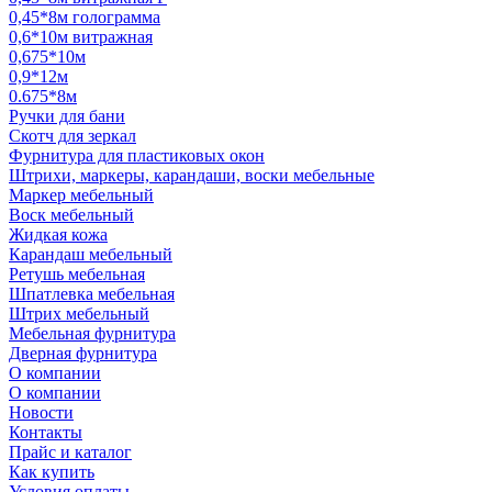
0,45*8м голограмма
0,6*10м витражная
0,675*10м
0,9*12м
0.675*8м
Ручки для бани
Скотч для зеркал
Фурнитура для пластиковых окон
Штрихи, маркеры, карандаши, воски мебельные
Маркер мебельный
Воск мебельный
Жидкая кожа
Карандаш мебельный
Ретушь мебельная
Шпатлевка мебельная
Штрих мебельный
Мебельная фурнитура
Дверная фурнитура
О компании
О компании
Новости
Контакты
Прайс и каталог
Как купить
Условия оплаты