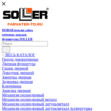
НОВАЯ версия сайта
оптовых заказов
фурнитуры SOLLER
ВЕСЬ КАТАЛОГ
Гвозди декоративные
Дверная фурнитура
Глазок дверной
Доводчик дверной
Завертка дверная
Задвижка дверная
Ключевина
Защелка дверная
Механизм цилиндровый
Механизм цилиндровый металл
Механизм цилиндровый латунь/металл
Механизм цилиндровый латунь/металл /кл/вертушка