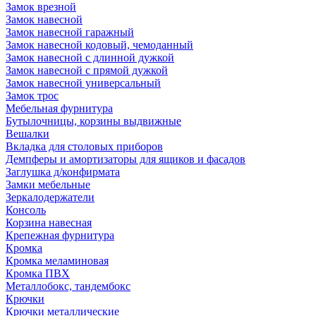
Замок врезной
Замок навесной
Замок навесной гаражный
Замок навесной кодовый, чемоданный
Замок навесной с длинной дужкой
Замок навесной с прямой дужкой
Замок навесной универсальный
Замок трос
Мебельная фурнитура
Бутылочницы, корзины выдвижные
Вешалки
Вкладка для столовых приборов
Демпферы и амортизаторы для ящиков и фасадов
Заглушка д/конфирмата
Замки мебельные
Зеркалодержатели
Консоль
Корзина навесная
Крепежная фурнитура
Кромка
Кромка меламиновая
Кромка ПВХ
Металлобокс, тандембокс
Крючки
Крючки металлические