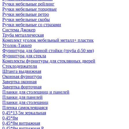
Ручки мебельные рейлинг
Ручки мебельные торцевые
Ручки мебельные ретро
Ручки мебельные скобы
Ручки мебельные со стразами
Система Джокер
Труба металлическая
Комплект уголок мебельный металл+ пластик
Уголок-Таккер
Фурнитура для барной стойки (труба d-50 мм)
Фурнитура для стекла
Комплекты фурнитуры для стеклянных дверей
Стеклодержатели
Штанга выдвижная
Оконная фурнитура
Завертка оконная
Завертка форточная
Планки для столешниц и панелей
Планки для панелей
Планки для столешниц
Пленка самоклеящаяся
0,45*13,5м зеркальная
0,45*8м
0,45*8м витражная
0,45*8м витражная Р