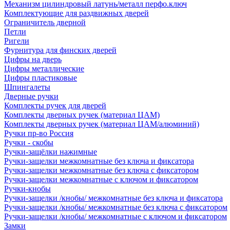
Механизм цилиндровый латунь/металл перфо.ключ
Комплектующие для раздвижных дверей
Ограничитель дверной
Петли
Ригели
Фурнитура для финских дверей
Цифры на дверь
Цифры металлические
Цифры пластиковые
Шпингалеты
Дверные ручки
Комплекты ручек для дверей
Комплекты дверных ручек (материал ЦАМ)
Комплекты дверных ручек (материал ЦАМ/алюминий)
Ручки пр-во Россия
Ручки - скобы
Ручки-защёлки нажимные
Ручки-защелки межкомнатные без ключа и фиксатора
Ручки-защелки межкомнатные без ключа с фиксатором
Ручки-защелки межкомнатные с ключом и фиксатором
Ручки-кнобы
Ручки-защелки /кнобы/ межкомнатные без ключа и фиксатора
Ручки-защелки /кнобы/ межкомнатные без ключа с фиксатором
Ручки-защелки /кнобы/ межкомнатные с ключом и фиксатором
Замки