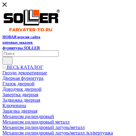
НОВАЯ версия сайта
оптовых заказов
фурнитуры SOLLER
ВЕСЬ КАТАЛОГ
Гвозди декоративные
Дверная фурнитура
Глазок дверной
Доводчик дверной
Завертка дверная
Задвижка дверная
Ключевина
Защелка дверная
Механизм цилиндровый
Механизм цилиндровый металл
Механизм цилиндровый латунь/металл
Механизм цилиндровый латунь/металл /кл/вертушка