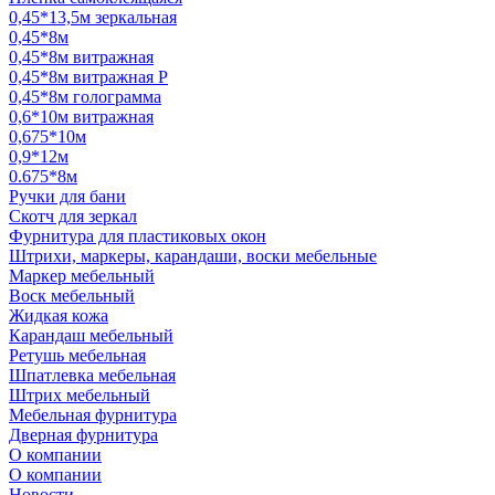
0,45*13,5м зеркальная
0,45*8м
0,45*8м витражная
0,45*8м витражная Р
0,45*8м голограмма
0,6*10м витражная
0,675*10м
0,9*12м
0.675*8м
Ручки для бани
Скотч для зеркал
Фурнитура для пластиковых окон
Штрихи, маркеры, карандаши, воски мебельные
Маркер мебельный
Воск мебельный
Жидкая кожа
Карандаш мебельный
Ретушь мебельная
Шпатлевка мебельная
Штрих мебельный
Мебельная фурнитура
Дверная фурнитура
О компании
О компании
Новости