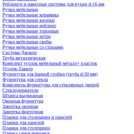
Рейлинги и навесные системы для кухни d-16 мм
Ручки мебельные
Ручки мебельные керамика
Ручки мебельные кнопки
Ручки мебельные рейлинг
Ручки мебельные торцевые
Ручки мебельные ретро
Ручки мебельные скобы
Ручки мебельные со стразами
Система Джокер
Труба металлическая
Комплект уголок мебельный металл+ пластик
Уголок-Таккер
Фурнитура для барной стойки (труба d-50 мм)
Фурнитура для стекла
Комплекты фурнитуры для стеклянных дверей
Стеклодержатели
Штанга выдвижная
Оконная фурнитура
Завертка оконная
Завертка форточная
Планки для столешниц и панелей
Планки для панелей
Планки для столешниц
Пленка самоклеящаяся