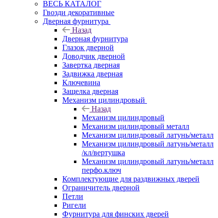
ВЕСЬ КАТАЛОГ
Гвозди декоративные
Дверная фурнитура
Назад
Дверная фурнитура
Глазок дверной
Доводчик дверной
Завертка дверная
Задвижка дверная
Ключевина
Защелка дверная
Механизм цилиндровый
Назад
Механизм цилиндровый
Механизм цилиндровый металл
Механизм цилиндровый латунь/металл
Механизм цилиндровый латунь/металл
/кл/вертушка
Механизм цилиндровый латунь/металл
перфо.ключ
Комплектующие для раздвижных дверей
Ограничитель дверной
Петли
Ригели
Фурнитура для финских дверей