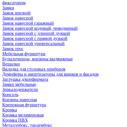
фиксатором
Замки
Замок врезной
Замок навесной
Замок навесной гаражный
Замок навесной кодовый, чемоданный
Замок навесной с длинной дужкой
Замок навесной с прямой дужкой
Замок навесной универсальный
Замок трос
Мебельная фурнитура
Бутылочницы, корзины выдвижные
Вешалки
Вкладка для столовых приборов
Демпферы и амортизаторы для ящиков и фасадов
Заглушка д/конфирмата
Замки мебельные
Зеркалодержатели
Консоль
Корзина навесная
Крепежная фурнитура
Кромка
Кромка меламиновая
Кромка ПВХ
Металлобокс, тандембокс