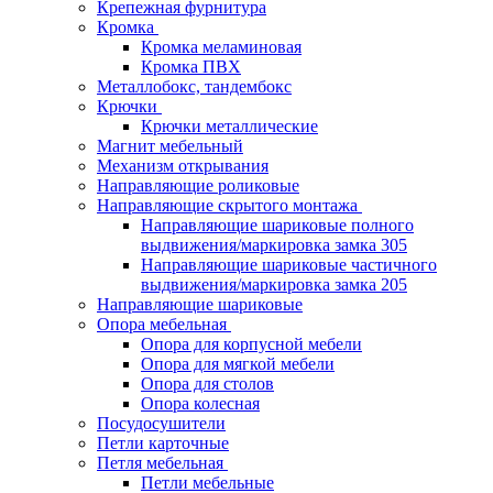
Крепежная фурнитура
Кромка
Кромка меламиновая
Кромка ПВХ
Металлобокс, тандембокс
Крючки
Крючки металлические
Магнит мебельный
Механизм открывания
Направляющие роликовые
Направляющие скрытого монтажа
Направляющие шариковые полного
выдвижения/маркировка замка 305
Направляющие шариковые частичного
выдвижения/маркировка замка 205
Направляющие шариковые
Опора мебельная
Опора для корпусной мебели
Опора для мягкой мебели
Опора для столов
Опора колесная
Посудосушители
Петли карточные
Петля мебельная
Петли мебельные