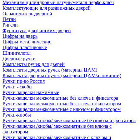
Механизм цилиндровый латунь/металл перфо.ключ
Комплектующие для раздвижных дверей
Ограничитель дверной
Петли
Ригели
Фурнитура для финских дверей
Цифры на дверь
Цифры металлические
Цифры пластиковые
Шпингалеты
Дверные ручки
Комплекты ручек для дверей
Комплекты дверных ручек (материал ЦАМ)
Комплекты дверных ручек (материал ЦАМ/алюминий)
Ручки пр-во Россия
Ручки - скобы
Ручки-защёлки нажимные
Ручки-защелки межкомнатные без ключа и фиксатора
Ручки-защелки межкомнатные без ключа с фиксатором
Ручки-защелки межкомнатные с ключом и фиксатором
Ручки-кнобы
Ручки-защелки /кнобы/ межкомнатные без ключа и фиксатора
Ручки-защелки /кнобы/ межкомнатные без ключа с
фиксатором
Ручки-защелки /кнобы/ межкомнатные с ключом и