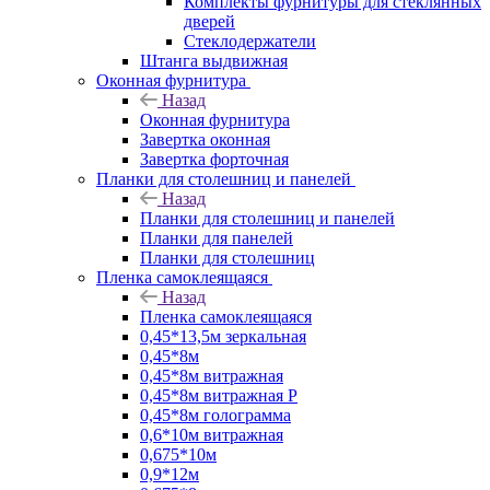
Комплекты фурнитуры для стеклянных
дверей
Стеклодержатели
Штанга выдвижная
Оконная фурнитура
Назад
Оконная фурнитура
Завертка оконная
Завертка форточная
Планки для столешниц и панелей
Назад
Планки для столешниц и панелей
Планки для панелей
Планки для столешниц
Пленка самоклеящаяся
Назад
Пленка самоклеящаяся
0,45*13,5м зеркальная
0,45*8м
0,45*8м витражная
0,45*8м витражная Р
0,45*8м голограмма
0,6*10м витражная
0,675*10м
0,9*12м