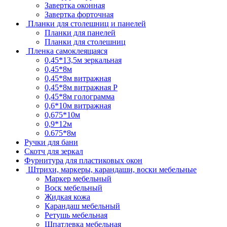
Завертка оконная
Завертка форточная
Планки для столешниц и панелей
Планки для панелей
Планки для столешниц
Пленка самоклеящаяся
0,45*13,5м зеркальная
0,45*8м
0,45*8м витражная
0,45*8м витражная Р
0,45*8м голограмма
0,6*10м витражная
0,675*10м
0,9*12м
0.675*8м
Ручки для бани
Скотч для зеркал
Фурнитура для пластиковых окон
Штрихи, маркеры, карандаши, воски мебельные
Маркер мебельный
Воск мебельный
Жидкая кожа
Карандаш мебельный
Ретушь мебельная
Шпатлевка мебельная