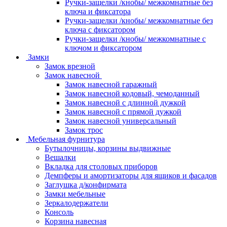
Ручки-защелки /кнобы/ межкомнатные без
ключа и фиксатора
Ручки-защелки /кнобы/ межкомнатные без
ключа с фиксатором
Ручки-защелки /кнобы/ межкомнатные с
ключом и фиксатором
Замки
Замок врезной
Замок навесной
Замок навесной гаражный
Замок навесной кодовый, чемоданный
Замок навесной с длинной дужкой
Замок навесной с прямой дужкой
Замок навесной универсальный
Замок трос
Мебельная фурнитура
Бутылочницы, корзины выдвижные
Вешалки
Вкладка для столовых приборов
Демпферы и амортизаторы для ящиков и фасадов
Заглушка д/конфирмата
Замки мебельные
Зеркалодержатели
Консоль
Корзина навесная