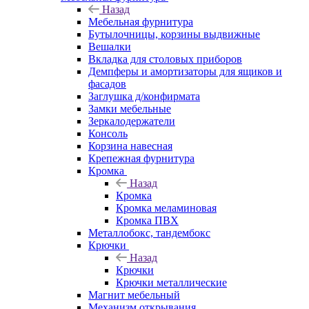
Назад
Мебельная фурнитура
Бутылочницы, корзины выдвижные
Вешалки
Вкладка для столовых приборов
Демпферы и амортизаторы для ящиков и
фасадов
Заглушка д/конфирмата
Замки мебельные
Зеркалодержатели
Консоль
Корзина навесная
Крепежная фурнитура
Кромка
Назад
Кромка
Кромка меламиновая
Кромка ПВХ
Металлобокс, тандембокс
Крючки
Назад
Крючки
Крючки металлические
Магнит мебельный
Механизм открывания