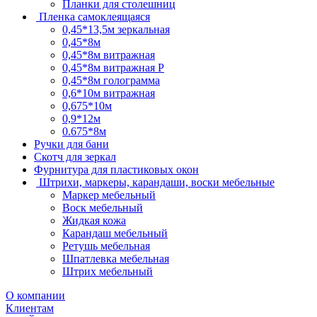
Планки для столешниц
Пленка самоклеящаяся
0,45*13,5м зеркальная
0,45*8м
0,45*8м витражная
0,45*8м витражная Р
0,45*8м голограмма
0,6*10м витражная
0,675*10м
0,9*12м
0.675*8м
Ручки для бани
Скотч для зеркал
Фурнитура для пластиковых окон
Штрихи, маркеры, карандаши, воски мебельные
Маркер мебельный
Воск мебельный
Жидкая кожа
Карандаш мебельный
Ретушь мебельная
Шпатлевка мебельная
Штрих мебельный
О компании
Клиентам