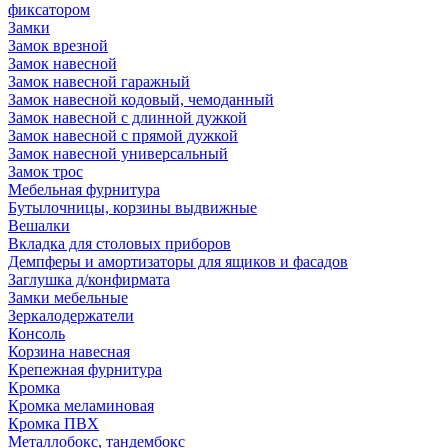
фиксатором
Замки
Замок врезной
Замок навесной
Замок навесной гаражный
Замок навесной кодовый, чемоданный
Замок навесной с длинной дужкой
Замок навесной с прямой дужкой
Замок навесной универсальный
Замок трос
Мебельная фурнитура
Бутылочницы, корзины выдвижные
Вешалки
Вкладка для столовых приборов
Демпферы и амортизаторы для ящиков и фасадов
Заглушка д/конфирмата
Замки мебельные
Зеркалодержатели
Консоль
Корзина навесная
Крепежная фурнитура
Кромка
Кромка меламиновая
Кромка ПВХ
Металлобокс, тандембокс