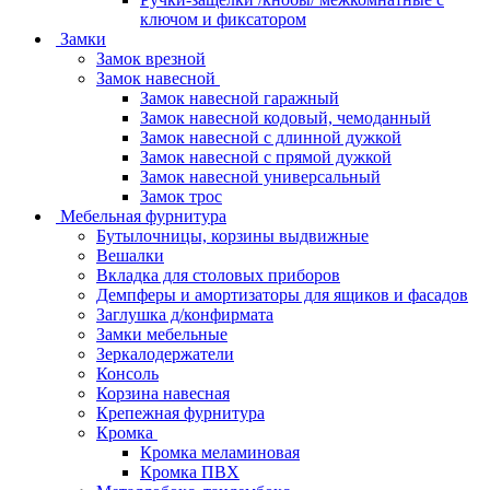
ключом и фиксатором
Замки
Замок врезной
Замок навесной
Замок навесной гаражный
Замок навесной кодовый, чемоданный
Замок навесной с длинной дужкой
Замок навесной с прямой дужкой
Замок навесной универсальный
Замок трос
Мебельная фурнитура
Бутылочницы, корзины выдвижные
Вешалки
Вкладка для столовых приборов
Демпферы и амортизаторы для ящиков и фасадов
Заглушка д/конфирмата
Замки мебельные
Зеркалодержатели
Консоль
Корзина навесная
Крепежная фурнитура
Кромка
Кромка меламиновая
Кромка ПВХ