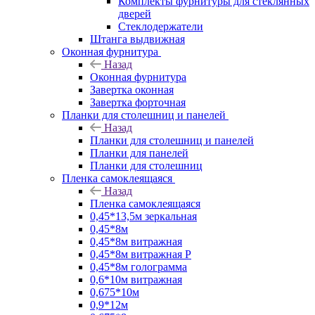
Комплекты фурнитуры для стеклянных
дверей
Стеклодержатели
Штанга выдвижная
Оконная фурнитура
Назад
Оконная фурнитура
Завертка оконная
Завертка форточная
Планки для столешниц и панелей
Назад
Планки для столешниц и панелей
Планки для панелей
Планки для столешниц
Пленка самоклеящаяся
Назад
Пленка самоклеящаяся
0,45*13,5м зеркальная
0,45*8м
0,45*8м витражная
0,45*8м витражная Р
0,45*8м голограмма
0,6*10м витражная
0,675*10м
0,9*12м