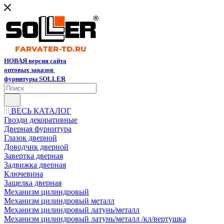
НОВАЯ версия сайта
оптовых заказов
фурнитуры SOLLER
ВЕСЬ КАТАЛОГ
Гвозди декоративные
Дверная фурнитура
Глазок дверной
Доводчик дверной
Завертка дверная
Задвижка дверная
Ключевина
Защелка дверная
Механизм цилиндровый
Механизм цилиндровый металл
Механизм цилиндровый латунь/металл
Механизм цилиндровый латунь/металл /кл/вертушка