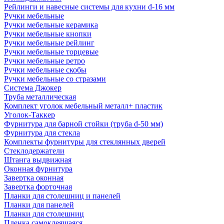
Рейлинги и навесные системы для кухни d-16 мм
Ручки мебельные
Ручки мебельные керамика
Ручки мебельные кнопки
Ручки мебельные рейлинг
Ручки мебельные торцевые
Ручки мебельные ретро
Ручки мебельные скобы
Ручки мебельные со стразами
Система Джокер
Труба металлическая
Комплект уголок мебельный металл+ пластик
Уголок-Таккер
Фурнитура для барной стойки (труба d-50 мм)
Фурнитура для стекла
Комплекты фурнитуры для стеклянных дверей
Стеклодержатели
Штанга выдвижная
Оконная фурнитура
Завертка оконная
Завертка форточная
Планки для столешниц и панелей
Планки для панелей
Планки для столешниц
Пленка самоклеящаяся