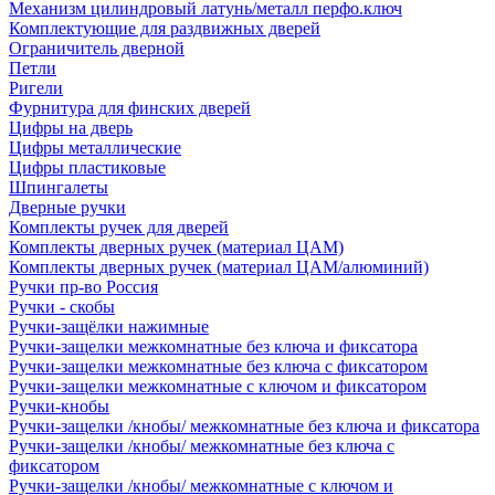
Механизм цилиндровый латунь/металл перфо.ключ
Комплектующие для раздвижных дверей
Ограничитель дверной
Петли
Ригели
Фурнитура для финских дверей
Цифры на дверь
Цифры металлические
Цифры пластиковые
Шпингалеты
Дверные ручки
Комплекты ручек для дверей
Комплекты дверных ручек (материал ЦАМ)
Комплекты дверных ручек (материал ЦАМ/алюминий)
Ручки пр-во Россия
Ручки - скобы
Ручки-защёлки нажимные
Ручки-защелки межкомнатные без ключа и фиксатора
Ручки-защелки межкомнатные без ключа с фиксатором
Ручки-защелки межкомнатные с ключом и фиксатором
Ручки-кнобы
Ручки-защелки /кнобы/ межкомнатные без ключа и фиксатора
Ручки-защелки /кнобы/ межкомнатные без ключа с
фиксатором
Ручки-защелки /кнобы/ межкомнатные с ключом и