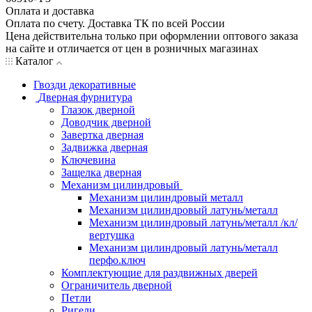
Оплата и доставка
Оплата по счету. Доставка ТК по всей России
Цена действительна только при оформлении оптового заказа
на сайте и отличается от цен в розничных магазинах
Каталог
Гвозди декоративные
Дверная фурнитура
Глазок дверной
Доводчик дверной
Завертка дверная
Задвижка дверная
Ключевина
Защелка дверная
Механизм цилиндровый
Механизм цилиндровый металл
Механизм цилиндровый латунь/металл
Механизм цилиндровый латунь/металл /кл/
вертушка
Механизм цилиндровый латунь/металл
перфо.ключ
Комплектующие для раздвижных дверей
Ограничитель дверной
Петли
Ригели