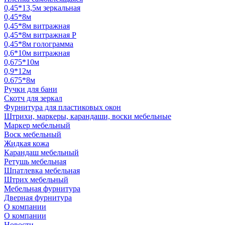
0,45*13,5м зеркальная
0,45*8м
0,45*8м витражная
0,45*8м витражная Р
0,45*8м голограмма
0,6*10м витражная
0,675*10м
0,9*12м
0.675*8м
Ручки для бани
Скотч для зеркал
Фурнитура для пластиковых окон
Штрихи, маркеры, карандаши, воски мебельные
Маркер мебельный
Воск мебельный
Жидкая кожа
Карандаш мебельный
Ретушь мебельная
Шпатлевка мебельная
Штрих мебельный
Мебельная фурнитура
Дверная фурнитура
О компании
О компании
Новости