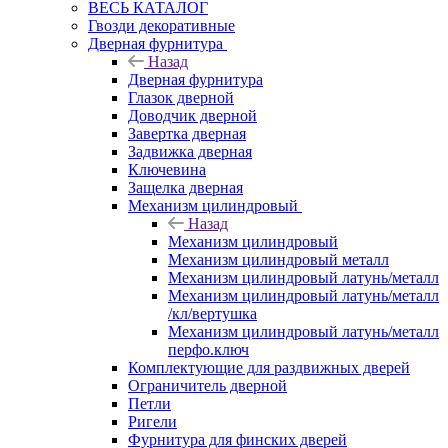
ВЕСЬ КАТАЛОГ
Гвозди декоративные
Дверная фурнитура
Назад
Дверная фурнитура
Глазок дверной
Доводчик дверной
Завертка дверная
Задвижка дверная
Ключевина
Защелка дверная
Механизм цилиндровый
Назад
Механизм цилиндровый
Механизм цилиндровый металл
Механизм цилиндровый латунь/металл
Механизм цилиндровый латунь/металл
/кл/вертушка
Механизм цилиндровый латунь/металл
перфо.ключ
Комплектующие для раздвижных дверей
Ограничитель дверной
Петли
Ригели
Фурнитура для финских дверей