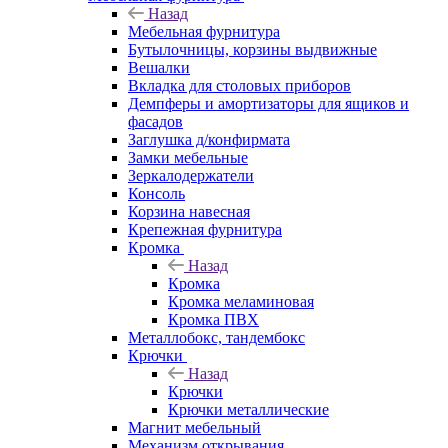
Назад
Мебельная фурнитура
Бутылочницы, корзины выдвижные
Вешалки
Вкладка для столовых приборов
Демпферы и амортизаторы для ящиков и
фасадов
Заглушка д/конфирмата
Замки мебельные
Зеркалодержатели
Консоль
Корзина навесная
Крепежная фурнитура
Кромка
Назад
Кромка
Кромка меламиновая
Кромка ПВХ
Металлобокс, тандембокс
Крючки
Назад
Крючки
Крючки металлические
Магнит мебельный
Механизм открывания