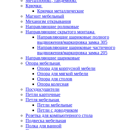
Металлобокс, тандембокс
Крючки
Крючки металлические
Магнит мебельный
Механизм открывания
Направляющие роликовые
Направляющие скрытого монтажа
Направляющие шариковые полного
выдвижения/маркировка замка 305
Направляющие шариковые частичного
выдвижения/маркировка замка 205
Направляющие шариковые
Опора мебельная
Опора для корпусной мебели
Опора для мягкой мебели
Опора для столов
Опора колесная
Посудосушители
Петли карточные
Петля мебельная
Петли мебельные
Петли с доводчиком
Розетка для компьютерного стола
Подвеска мебельная
Полка для ванной