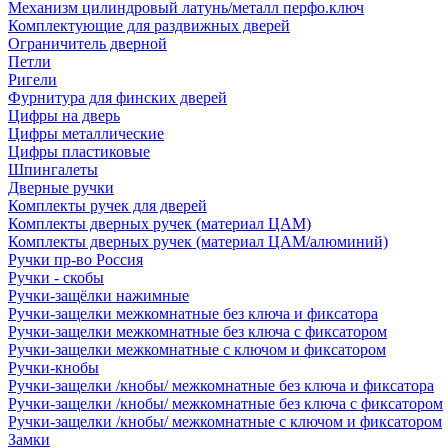
Механизм цилиндровый латунь/металл перфо.ключ
Комплектующие для раздвижных дверей
Ограничитель дверной
Петли
Ригели
Фурнитура для финских дверей
Цифры на дверь
Цифры металлические
Цифры пластиковые
Шпингалеты
Дверные ручки
Комплекты ручек для дверей
Комплекты дверных ручек (материал ЦАМ)
Комплекты дверных ручек (материал ЦАМ/алюминий)
Ручки пр-во Россия
Ручки - скобы
Ручки-защёлки нажимные
Ручки-защелки межкомнатные без ключа и фиксатора
Ручки-защелки межкомнатные без ключа с фиксатором
Ручки-защелки межкомнатные с ключом и фиксатором
Ручки-кнобы
Ручки-защелки /кнобы/ межкомнатные без ключа и фиксатора
Ручки-защелки /кнобы/ межкомнатные без ключа с фиксатором
Ручки-защелки /кнобы/ межкомнатные с ключом и фиксатором
Замки