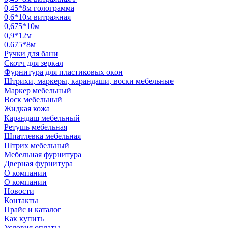
0,45*8м голограмма
0,6*10м витражная
0,675*10м
0,9*12м
0.675*8м
Ручки для бани
Скотч для зеркал
Фурнитура для пластиковых окон
Штрихи, маркеры, карандаши, воски мебельные
Маркер мебельный
Воск мебельный
Жидкая кожа
Карандаш мебельный
Ретушь мебельная
Шпатлевка мебельная
Штрих мебельный
Мебельная фурнитура
Дверная фурнитура
О компании
О компании
Новости
Контакты
Прайс и каталог
Как купить
Условия оплаты