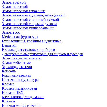
Замок врезной
Замок навесной
Замок навесной гаражный
Замок навесной кодовый, чемоданный
Замок навесной с длинной дужкой
Замок навесной с прямой дужкой
Замок навесной универсальный
Замок трос
Мебельная фурнитура
Бутылочницы, корзины выдвижные
Вешалки
Вкладка для столовых приборов
Демпферы и амортизаторы для ящиков и фасадов
Заглушка д/конфирмата
Замки мебельные
Зеркалодержатели
Консоль
Корзина навесная
Крепежная фурнитура
Кромка
Кромка меламиновая
Кромка ПВХ
Металлобокс, тандембокс
Крючки
Крючки металлические