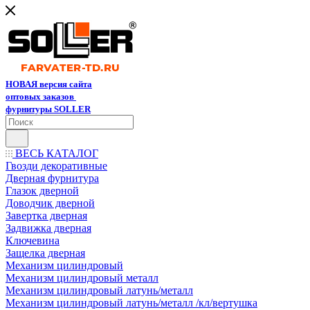
НОВАЯ версия сайта
оптовых заказов
фурнитуры SOLLER
ВЕСЬ КАТАЛОГ
Гвозди декоративные
Дверная фурнитура
Глазок дверной
Доводчик дверной
Завертка дверная
Задвижка дверная
Ключевина
Защелка дверная
Механизм цилиндровый
Механизм цилиндровый металл
Механизм цилиндровый латунь/металл
Механизм цилиндровый латунь/металл /кл/вертушка