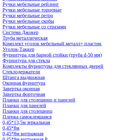
Ручки мебельные рейлинг
Ручки мебельные торцевые
Ручки мебельные ретро
Ручки мебельные скобы
Ручки мебельные со стразами
Система Джокер
Труба металлическая
Комплект уголок мебельный металл+ пластик
Уголок-Таккер
Фурнитура для барной стойки (труба d-50 мм)
Фурнитура для стекла
Комплекты фурнитуры для стеклянных дверей
Стеклодержатели
Штанга выдвижная
Оконная фурнитура
Завертка оконная
Завертка форточная
Планки для столешниц и панелей
Планки для панелей
Планки для столешниц
Пленка самоклеящаяся
0,45*13,5м зеркальная
0,45*8м
0,45*8м витражная
0,45*8м витражная Р