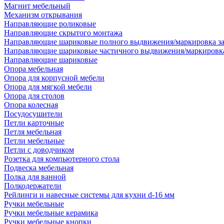
Магнит мебельный
Механизм открывания
Направляющие роликовые
Направляющие скрытого монтажа
Направляющие шариковые полного выдвижения/маркировка за
Направляющие шариковые частичного выдвижения/маркировка
Направляющие шариковые
Опора мебельная
Опора для корпусной мебели
Опора для мягкой мебели
Опора для столов
Опора колесная
Посудосушители
Петли карточные
Петля мебельная
Петли мебельные
Петли с доводчиком
Розетка для компьютерного стола
Подвеска мебельная
Полка для ванной
Полкодержатели
Рейлинги и навесные системы для кухни d-16 мм
Ручки мебельные
Ручки мебельные керамика
Ручки мебельные кнопки