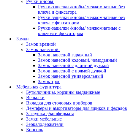
Ручки-кнобы
Ручки-защелки /кнобы/ межкомнатные без
ключа и фиксатора
Ручки-защелки /кнобы/ межкомнатные без
ключа с фиксатором
Ручки-защелки /кнобы/ межкомнатные с
ключом и фиксатором
Замки
Замок врезной
Замок навесной
Замок навесной гаражный
Замок навесной кодовый, чемоданный
Замок навесной с длинной дужкой
Замок навесной с прямой дужкой
Замок навесной универсальный
Замок трос
Мебельная фурнитура
Бутылочницы, корзины выдвижные
Вешалки
Вкладка для столовых приборов
Демпферы и амортизаторы для ящиков и фасадов
Заглушка д/конфирмата
Замки мебельные
Зеркалодержатели
Консоль