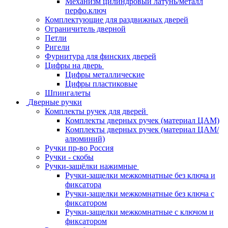
Механизм цилиндровый латунь/металл
перфо.ключ
Комплектующие для раздвижных дверей
Ограничитель дверной
Петли
Ригели
Фурнитура для финских дверей
Цифры на дверь
Цифры металлические
Цифры пластиковые
Шпингалеты
Дверные ручки
Комплекты ручек для дверей
Комплекты дверных ручек (материал ЦАМ)
Комплекты дверных ручек (материал ЦАМ/
алюминий)
Ручки пр-во Россия
Ручки - скобы
Ручки-защёлки нажимные
Ручки-защелки межкомнатные без ключа и
фиксатора
Ручки-защелки межкомнатные без ключа с
фиксатором
Ручки-защелки межкомнатные с ключом и
фиксатором