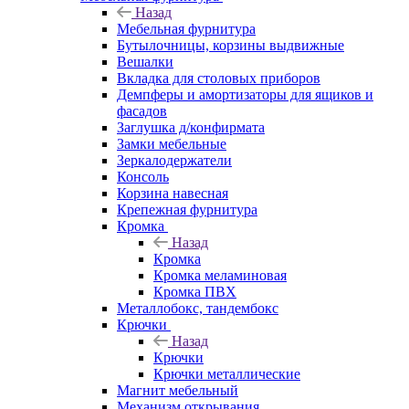
Назад
Мебельная фурнитура
Бутылочницы, корзины выдвижные
Вешалки
Вкладка для столовых приборов
Демпферы и амортизаторы для ящиков и
фасадов
Заглушка д/конфирмата
Замки мебельные
Зеркалодержатели
Консоль
Корзина навесная
Крепежная фурнитура
Кромка
Назад
Кромка
Кромка меламиновая
Кромка ПВХ
Металлобокс, тандембокс
Крючки
Назад
Крючки
Крючки металлические
Магнит мебельный
Механизм открывания