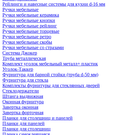
Рейлинги и навесные системы для кухни d-16 мм
Ручки мебельные
Ручки мебельные керамика
Ручки мебельные кнопки
Ручки мебельные рейлинг
Ручки мебельные торцевые
Ручки мебельные ретро
Ручки мебельные скобы
Ручки мебельные со стразами
Система Джокер
Труба металлическая
Комплект уголок мебельный металл+ пластик
Уголок-Таккер
Фурнитура для барной стойки (труба d-50 мм)
Фурнитура для стекла
Комплекты фурнитуры для стеклянных дверей
Стеклодержатели
Штанга выдвижная
Оконная фурнитура
Завертка оконная
Завертка форточная
Планки для столешниц и панелей
Планки для панелей
Планки для столешниц
Пленка самоклеящаяся