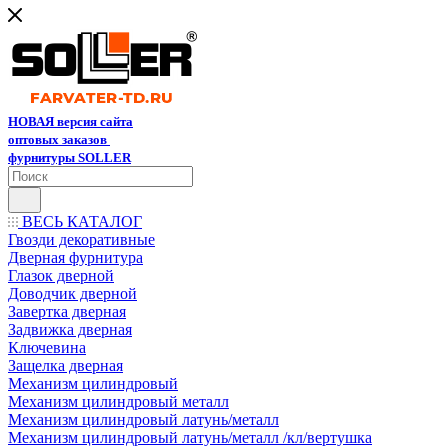
НОВАЯ версия сайта
оптовых заказов
фурнитуры SOLLER
ВЕСЬ КАТАЛОГ
Гвозди декоративные
Дверная фурнитура
Глазок дверной
Доводчик дверной
Завертка дверная
Задвижка дверная
Ключевина
Защелка дверная
Механизм цилиндровый
Механизм цилиндровый металл
Механизм цилиндровый латунь/металл
Механизм цилиндровый латунь/металл /кл/вертушка