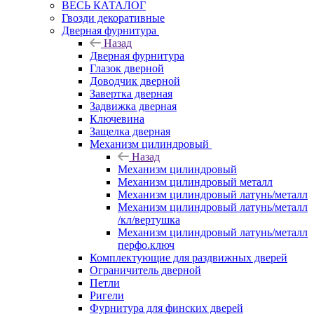
ВЕСЬ КАТАЛОГ
Гвозди декоративные
Дверная фурнитура
Назад
Дверная фурнитура
Глазок дверной
Доводчик дверной
Завертка дверная
Задвижка дверная
Ключевина
Защелка дверная
Механизм цилиндровый
Назад
Механизм цилиндровый
Механизм цилиндровый металл
Механизм цилиндровый латунь/металл
Механизм цилиндровый латунь/металл
/кл/вертушка
Механизм цилиндровый латунь/металл
перфо.ключ
Комплектующие для раздвижных дверей
Ограничитель дверной
Петли
Ригели
Фурнитура для финских дверей