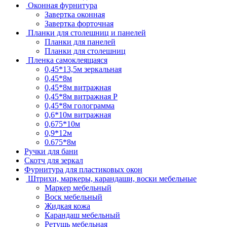
Оконная фурнитура
Завертка оконная
Завертка форточная
Планки для столешниц и панелей
Планки для панелей
Планки для столешниц
Пленка самоклеящаяся
0,45*13,5м зеркальная
0,45*8м
0,45*8м витражная
0,45*8м витражная Р
0,45*8м голограмма
0,6*10м витражная
0,675*10м
0,9*12м
0.675*8м
Ручки для бани
Скотч для зеркал
Фурнитура для пластиковых окон
Штрихи, маркеры, карандаши, воски мебельные
Маркер мебельный
Воск мебельный
Жидкая кожа
Карандаш мебельный
Ретушь мебельная