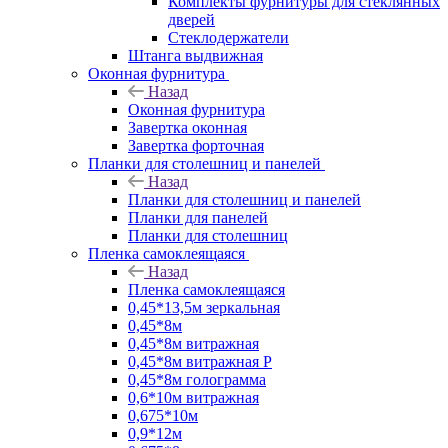
Комплекты фурнитуры для стеклянных
дверей
Стеклодержатели
Штанга выдвижная
Оконная фурнитура
Назад
Оконная фурнитура
Завертка оконная
Завертка форточная
Планки для столешниц и панелей
Назад
Планки для столешниц и панелей
Планки для панелей
Планки для столешниц
Пленка самоклеящаяся
Назад
Пленка самоклеящаяся
0,45*13,5м зеркальная
0,45*8м
0,45*8м витражная
0,45*8м витражная Р
0,45*8м голограмма
0,6*10м витражная
0,675*10м
0,9*12м