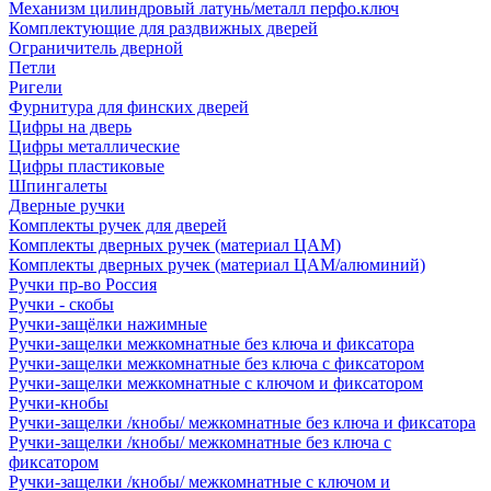
Механизм цилиндровый латунь/металл перфо.ключ
Комплектующие для раздвижных дверей
Ограничитель дверной
Петли
Ригели
Фурнитура для финских дверей
Цифры на дверь
Цифры металлические
Цифры пластиковые
Шпингалеты
Дверные ручки
Комплекты ручек для дверей
Комплекты дверных ручек (материал ЦАМ)
Комплекты дверных ручек (материал ЦАМ/алюминий)
Ручки пр-во Россия
Ручки - скобы
Ручки-защёлки нажимные
Ручки-защелки межкомнатные без ключа и фиксатора
Ручки-защелки межкомнатные без ключа с фиксатором
Ручки-защелки межкомнатные с ключом и фиксатором
Ручки-кнобы
Ручки-защелки /кнобы/ межкомнатные без ключа и фиксатора
Ручки-защелки /кнобы/ межкомнатные без ключа с
фиксатором
Ручки-защелки /кнобы/ межкомнатные с ключом и