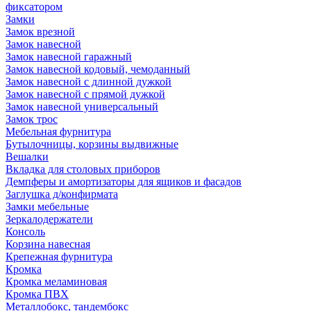
фиксатором
Замки
Замок врезной
Замок навесной
Замок навесной гаражный
Замок навесной кодовый, чемоданный
Замок навесной с длинной дужкой
Замок навесной с прямой дужкой
Замок навесной универсальный
Замок трос
Мебельная фурнитура
Бутылочницы, корзины выдвижные
Вешалки
Вкладка для столовых приборов
Демпферы и амортизаторы для ящиков и фасадов
Заглушка д/конфирмата
Замки мебельные
Зеркалодержатели
Консоль
Корзина навесная
Крепежная фурнитура
Кромка
Кромка меламиновая
Кромка ПВХ
Металлобокс, тандембокс