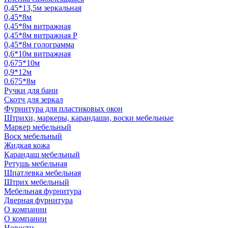
0,45*13,5м зеркальная
0,45*8м
0,45*8м витражная
0,45*8м витражная Р
0,45*8м голограмма
0,6*10м витражная
0,675*10м
0,9*12м
0.675*8м
Ручки для бани
Скотч для зеркал
Фурнитура для пластиковых окон
Штрихи, маркеры, карандаши, воски мебельные
Маркер мебельный
Воск мебельный
Жидкая кожа
Карандаш мебельный
Ретушь мебельная
Шпатлевка мебельная
Штрих мебельный
Мебельная фурнитура
Дверная фурнитура
О компании
О компании
Новости