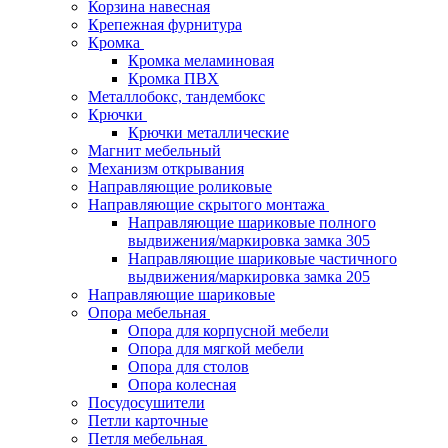
Корзина навесная
Крепежная фурнитура
Кромка
Кромка меламиновая
Кромка ПВХ
Металлобокс, тандембокс
Крючки
Крючки металлические
Магнит мебельный
Механизм открывания
Направляющие роликовые
Направляющие скрытого монтажа
Направляющие шариковые полного
выдвижения/маркировка замка 305
Направляющие шариковые частичного
выдвижения/маркировка замка 205
Направляющие шариковые
Опора мебельная
Опора для корпусной мебели
Опора для мягкой мебели
Опора для столов
Опора колесная
Посудосушители
Петли карточные
Петля мебельная