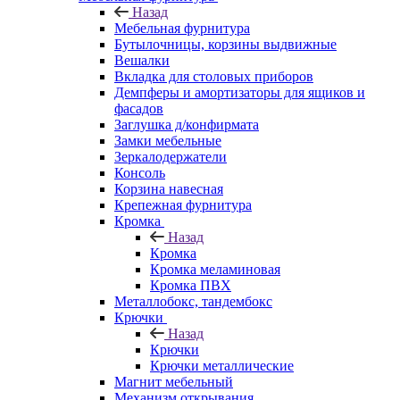
Назад
Мебельная фурнитура
Бутылочницы, корзины выдвижные
Вешалки
Вкладка для столовых приборов
Демпферы и амортизаторы для ящиков и
фасадов
Заглушка д/конфирмата
Замки мебельные
Зеркалодержатели
Консоль
Корзина навесная
Крепежная фурнитура
Кромка
Назад
Кромка
Кромка меламиновая
Кромка ПВХ
Металлобокс, тандембокс
Крючки
Назад
Крючки
Крючки металлические
Магнит мебельный
Механизм открывания