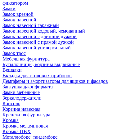
фиксатором
Замки
Замок врезной
Замок навесной
Замок навесной гаражный
Замок навесной кодовый, чемоданный
Замок навесной с длинной дужкой
Замок навесной с прямой дужкой
Замок навесной универсальный
Замок трос
Мебельная фурнитура
Бутылочницы, корзины выдвижные
Вешалки
Вкладка для столовых приборов
Демпферы и амортизаторы для ящиков и фасадов
Заглушка д/конфирмата
Замки мебельные
Зеркалодержатели
Консоль
Корзина навесная
Крепежная фурнитура
Кромка
Кромка меламиновая
Кромка ПВХ
Металлобокс, тандембокс