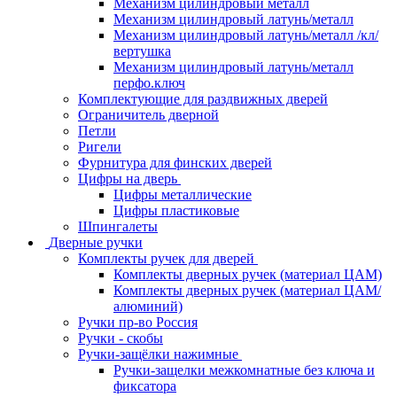
Механизм цилиндровый металл
Механизм цилиндровый латунь/металл
Механизм цилиндровый латунь/металл /кл/
вертушка
Механизм цилиндровый латунь/металл
перфо.ключ
Комплектующие для раздвижных дверей
Ограничитель дверной
Петли
Ригели
Фурнитура для финских дверей
Цифры на дверь
Цифры металлические
Цифры пластиковые
Шпингалеты
Дверные ручки
Комплекты ручек для дверей
Комплекты дверных ручек (материал ЦАМ)
Комплекты дверных ручек (материал ЦАМ/
алюминий)
Ручки пр-во Россия
Ручки - скобы
Ручки-защёлки нажимные
Ручки-защелки межкомнатные без ключа и
фиксатора