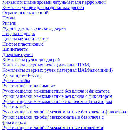
Механизм цилиндровый латунь/металл перфо.ключ
Комплектующие для раздвижных дверей
Ограничитель дверной
Петли
Ригели
Фурнитура для финских дверей
Цифры на дверь
Цифры металлические
Цифры пластиковые
Шпингалеты
Дверные ручки
Комплекты ручек для дверей
Комплекты дверных ручек (материал ЦАМ)
Комплекты дверных ручек (материал ЦАМ/алюминий)
Ручки пр-во Россия
Ручки - скобы
Ручки-защёлки нажимные
Ручки-защелки межкомнатные без ключа и фиксатора
Ручки-защелки межкомнатные без ключа с фиксатором
Ручки-защелки межкомнатные с ключом и фиксатором
Ручки-кнобы
Ручки-защелки /кнобы/ межкомнатные без ключа и фиксатора
Ручки-защелки /кнобы/ межкомнатные без ключа с
фиксатором
Ручки-защелки /кнобы/ межкомнатные с ключом и