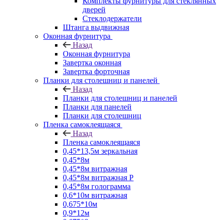
Комплекты фурнитуры для стеклянных
дверей
Стеклодержатели
Штанга выдвижная
Оконная фурнитура
Назад
Оконная фурнитура
Завертка оконная
Завертка форточная
Планки для столешниц и панелей
Назад
Планки для столешниц и панелей
Планки для панелей
Планки для столешниц
Пленка самоклеящаяся
Назад
Пленка самоклеящаяся
0,45*13,5м зеркальная
0,45*8м
0,45*8м витражная
0,45*8м витражная Р
0,45*8м голограмма
0,6*10м витражная
0,675*10м
0,9*12м