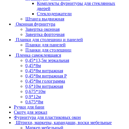
Комплекты фурнитуры для стеклянных
дверей
Стеклодержатели
Штанга выдвижная
Оконная фурнитура
Завертка оконная
Завертка форточная
Планки для столешниц и панелей
Планки для панелей
Планки для столешниц
Пленка самоклеящаяся
0,45*13,5м зеркальная
0,45*8м
0,45*8м витражная
0,45*8м витражная Р
0,45*8м голограмма
0,6*10м витражная
0,675*10м
0,9*12м
0.675*8м
Ручки для бани
Скотч для зеркал
Фурнитура для пластиковых окон
Штрихи, маркеры, карандаши, воски мебельные
Маркер мебельный