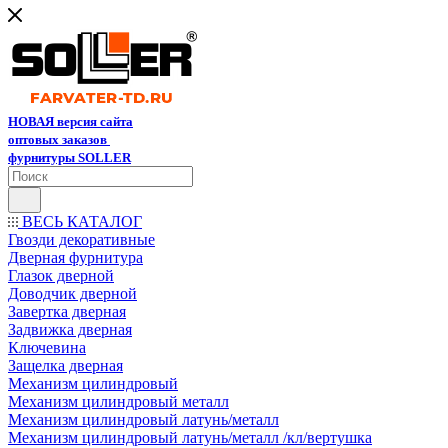
НОВАЯ версия сайта
оптовых заказов
фурнитуры SOLLER
ВЕСЬ КАТАЛОГ
Гвозди декоративные
Дверная фурнитура
Глазок дверной
Доводчик дверной
Завертка дверная
Задвижка дверная
Ключевина
Защелка дверная
Механизм цилиндровый
Механизм цилиндровый металл
Механизм цилиндровый латунь/металл
Механизм цилиндровый латунь/металл /кл/вертушка