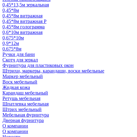
0,45*13,5м зеркальная
0,45*8м
0,45*8м витражная
0,45*8м витражная Р
0,45*8м голограмма
0,6*10м витражная
0,675*10м
0,9*12м
0.675*8м
Ручки для бани
Скотч для зеркал
Фурнитура для пластиковых окон
Штрихи, маркеры, карандаши, воски мебельные
Маркер мебельный
Воск мебельный
Жидкая кожа
Карандаш мебельный
Ретушь мебельная
Шпатлевка мебельная
Штрих мебельный
Мебельная фурнитура
Дверная фурнитура
О компании
О компании
Новости