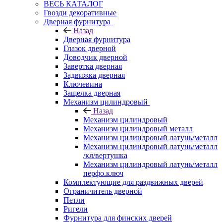
ВЕСЬ КАТАЛОГ
Гвозди декоративные
Дверная фурнитура
Назад
Дверная фурнитура
Глазок дверной
Доводчик дверной
Завертка дверная
Задвижка дверная
Ключевина
Защелка дверная
Механизм цилиндровый
Назад
Механизм цилиндровый
Механизм цилиндровый металл
Механизм цилиндровый латунь/металл
Механизм цилиндровый латунь/металл
/кл/вертушка
Механизм цилиндровый латунь/металл
перфо.ключ
Комплектующие для раздвижных дверей
Ограничитель дверной
Петли
Ригели
Фурнитура для финских дверей