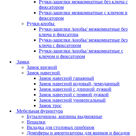
Ручки-защелки межкомнатные без ключа с
фиксатором
Ручки-защелки межкомнатные с ключом и
фиксатором
Ручки-кнобы
Ручки-защелки /кнобы/ межкомнатные без
ключа и фиксатора
Ручки-защелки /кнобы/ межкомнатные без
ключа с фиксатором
Ручки-защелки /кнобы/ межкомнатные с
ключом и фиксатором
Замки
Замок врезной
Замок навесной
Замок навесной гаражный
Замок навесной кодовый, чемоданный
Замок навесной с длинной дужкой
Замок навесной с прямой дужкой
Замок навесной универсальный
Замок трос
Мебельная фурнитура
Бутылочницы, корзины выдвижные
Вешалки
Вкладка для столовых приборов
Демпферы и амортизаторы для ящиков и фасадов