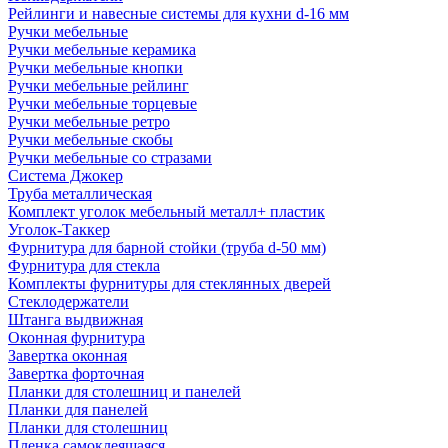
Рейлинги и навесные системы для кухни d-16 мм
Ручки мебельные
Ручки мебельные керамика
Ручки мебельные кнопки
Ручки мебельные рейлинг
Ручки мебельные торцевые
Ручки мебельные ретро
Ручки мебельные скобы
Ручки мебельные со стразами
Система Джокер
Труба металлическая
Комплект уголок мебельный металл+ пластик
Уголок-Таккер
Фурнитура для барной стойки (труба d-50 мм)
Фурнитура для стекла
Комплекты фурнитуры для стеклянных дверей
Стеклодержатели
Штанга выдвижная
Оконная фурнитура
Завертка оконная
Завертка форточная
Планки для столешниц и панелей
Планки для панелей
Планки для столешниц
Пленка самоклеящаяся