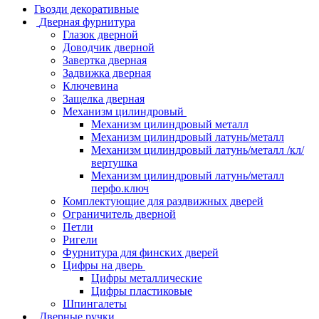
Гвозди декоративные
Дверная фурнитура
Глазок дверной
Доводчик дверной
Завертка дверная
Задвижка дверная
Ключевина
Защелка дверная
Механизм цилиндровый
Механизм цилиндровый металл
Механизм цилиндровый латунь/металл
Механизм цилиндровый латунь/металл /кл/
вертушка
Механизм цилиндровый латунь/металл
перфо.ключ
Комплектующие для раздвижных дверей
Ограничитель дверной
Петли
Ригели
Фурнитура для финских дверей
Цифры на дверь
Цифры металлические
Цифры пластиковые
Шпингалеты
Дверные ручки