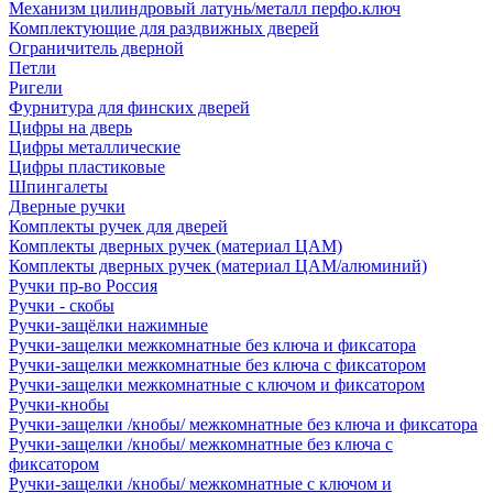
Механизм цилиндровый латунь/металл перфо.ключ
Комплектующие для раздвижных дверей
Ограничитель дверной
Петли
Ригели
Фурнитура для финских дверей
Цифры на дверь
Цифры металлические
Цифры пластиковые
Шпингалеты
Дверные ручки
Комплекты ручек для дверей
Комплекты дверных ручек (материал ЦАМ)
Комплекты дверных ручек (материал ЦАМ/алюминий)
Ручки пр-во Россия
Ручки - скобы
Ручки-защёлки нажимные
Ручки-защелки межкомнатные без ключа и фиксатора
Ручки-защелки межкомнатные без ключа с фиксатором
Ручки-защелки межкомнатные с ключом и фиксатором
Ручки-кнобы
Ручки-защелки /кнобы/ межкомнатные без ключа и фиксатора
Ручки-защелки /кнобы/ межкомнатные без ключа с
фиксатором
Ручки-защелки /кнобы/ межкомнатные с ключом и