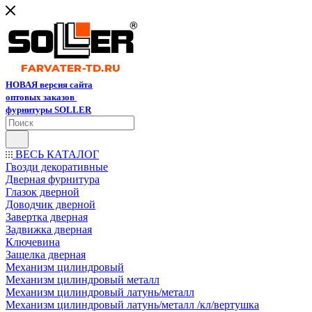
НОВАЯ версия сайта
оптовых заказов
фурнитуры SOLLER
ВЕСЬ КАТАЛОГ
Гвозди декоративные
Дверная фурнитура
Глазок дверной
Доводчик дверной
Завертка дверная
Задвижка дверная
Ключевина
Защелка дверная
Механизм цилиндровый
Механизм цилиндровый металл
Механизм цилиндровый латунь/металл
Механизм цилиндровый латунь/металл /кл/вертушка