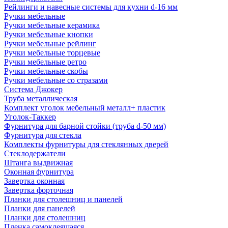
Рейлинги и навесные системы для кухни d-16 мм
Ручки мебельные
Ручки мебельные керамика
Ручки мебельные кнопки
Ручки мебельные рейлинг
Ручки мебельные торцевые
Ручки мебельные ретро
Ручки мебельные скобы
Ручки мебельные со стразами
Система Джокер
Труба металлическая
Комплект уголок мебельный металл+ пластик
Уголок-Таккер
Фурнитура для барной стойки (труба d-50 мм)
Фурнитура для стекла
Комплекты фурнитуры для стеклянных дверей
Стеклодержатели
Штанга выдвижная
Оконная фурнитура
Завертка оконная
Завертка форточная
Планки для столешниц и панелей
Планки для панелей
Планки для столешниц
Пленка самоклеящаяся