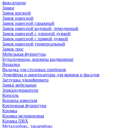
фиксатором
Замки
Замок врезной
Замок навесной
Замок навесной гаражный
Замок навесной кодовый, чемоданный
Замок навесной с длинной дужкой
Замок навесной с прямой дужкой
Замок навесной универсальный
Замок трос
Мебельная фурнитура
Бутылочницы, корзины выдвижные
Вешалки
Вкладка для столовых приборов
Демпферы и амортизаторы для ящиков и фасадов
Заглушка д/конфирмата
Замки мебельные
Зеркалодержатели
Консоль
Корзина навесная
Крепежная фурнитура
Кромка
Кромка меламиновая
Кромка ПВХ
Металлобокс, тандембокс