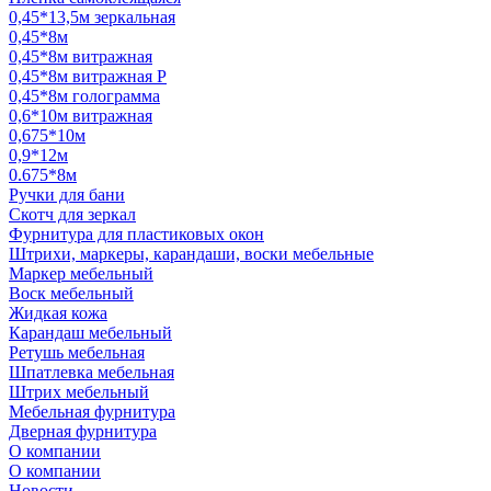
0,45*13,5м зеркальная
0,45*8м
0,45*8м витражная
0,45*8м витражная Р
0,45*8м голограмма
0,6*10м витражная
0,675*10м
0,9*12м
0.675*8м
Ручки для бани
Скотч для зеркал
Фурнитура для пластиковых окон
Штрихи, маркеры, карандаши, воски мебельные
Маркер мебельный
Воск мебельный
Жидкая кожа
Карандаш мебельный
Ретушь мебельная
Шпатлевка мебельная
Штрих мебельный
Мебельная фурнитура
Дверная фурнитура
О компании
О компании
Новости