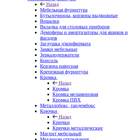
Назад
Мебельная фурнитура
Бутылочницы, корзины выдвижные
Вешалки
Вкладка для столовых приборов
Демпферы и амортизаторы для ящиков и
фасадов
Заглушка д/конфирмата
Замки мебельные
Зеркалодержатели
Консоль
Корзина навесная
Крепежная фурнитура
Кромка
Назад
Кромка
Кромка меламиновая
Кромка ПВХ
Металлобокс, тандембокс
Крючки
Назад
Крючки
Крючки металлические
Магнит мебельный
Механизм открывания