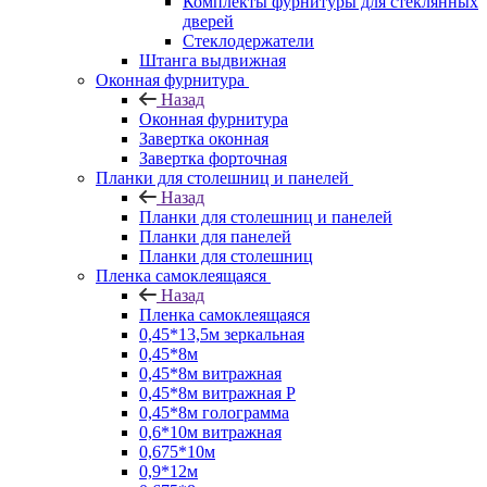
Комплекты фурнитуры для стеклянных
дверей
Стеклодержатели
Штанга выдвижная
Оконная фурнитура
Назад
Оконная фурнитура
Завертка оконная
Завертка форточная
Планки для столешниц и панелей
Назад
Планки для столешниц и панелей
Планки для панелей
Планки для столешниц
Пленка самоклеящаяся
Назад
Пленка самоклеящаяся
0,45*13,5м зеркальная
0,45*8м
0,45*8м витражная
0,45*8м витражная Р
0,45*8м голограмма
0,6*10м витражная
0,675*10м
0,9*12м