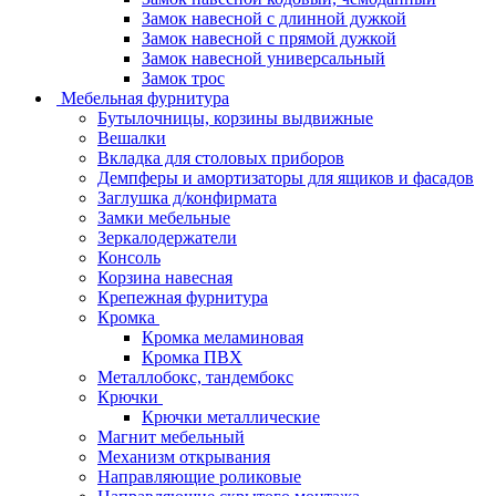
Замок навесной с длинной дужкой
Замок навесной с прямой дужкой
Замок навесной универсальный
Замок трос
Мебельная фурнитура
Бутылочницы, корзины выдвижные
Вешалки
Вкладка для столовых приборов
Демпферы и амортизаторы для ящиков и фасадов
Заглушка д/конфирмата
Замки мебельные
Зеркалодержатели
Консоль
Корзина навесная
Крепежная фурнитура
Кромка
Кромка меламиновая
Кромка ПВХ
Металлобокс, тандембокс
Крючки
Крючки металлические
Магнит мебельный
Механизм открывания
Направляющие роликовые