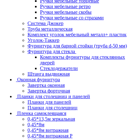
Ручки мебельные торцевые
Ручки мебельные ретро
Ручки мебельные скобы
Ручки мебельные со стразами
Система Джокер
Труба металлическая
Комплект уголок мебельный металл+ пластик
Уголок-Таккер
Фурнитура для барной стойки (труба d-50 мм)
Фурнитура для стекла
Комплекты фурнитуры для стеклянных
дверей
Стеклодержатели
Штанга выдвижная
Оконная фурнитура
Завертка оконная
Завертка форточная
Планки для столешниц и панелей
Планки для панелей
Планки для столешниц
Пленка самоклеящаяся
0,45*13,5м зеркальная
0,45*8м
0,45*8м витражная
0,45*8м витражная Р