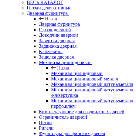
ВЕСЬ КАТАЛОГ
Гвозди декоративные
Дверная фурнитура
Назад
Дверная фурнитура
Глазок дверной
Доводчик дверной
Завертка дверная
Задвижка дверная
Ключевина
Защелка дверная
Механизм цилиндровый
Назад
Механизм цилиндровый
Механизм цилиндровый металл
Механизм цилиндровый латунь/металл
Механизм цилиндровый латунь/металл
/кл/вертушка
Механизм цилиндровый латунь/металл
перфо.ключ
Комплектующие для раздвижных дверей
Ограничитель дверной
Петли
Ригели
Фурнитура для финских дверей