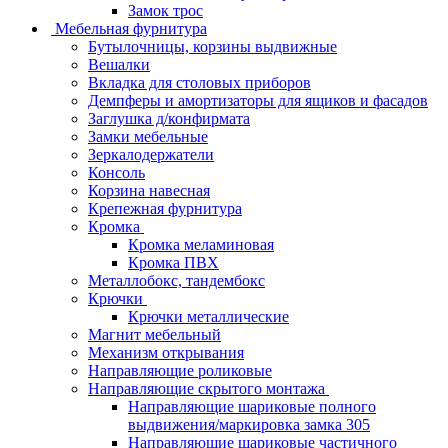
Замок трос
Мебельная фурнитура
Бутылочницы, корзины выдвижные
Вешалки
Вкладка для столовых приборов
Демпферы и амортизаторы для ящиков и фасадов
Заглушка д/конфирмата
Замки мебельные
Зеркалодержатели
Консоль
Корзина навесная
Крепежная фурнитура
Кромка
Кромка меламиновая
Кромка ПВХ
Металлобокс, тандембокс
Крючки
Крючки металлические
Магнит мебельный
Механизм открывания
Направляющие роликовые
Направляющие скрытого монтажа
Направляющие шариковые полного
выдвижения/маркировка замка 305
Направляющие шариковые частичного