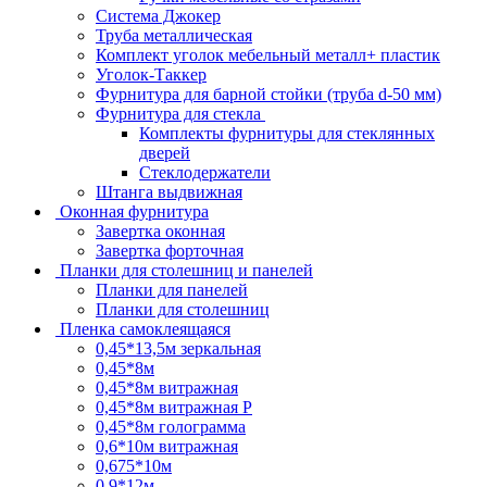
Система Джокер
Труба металлическая
Комплект уголок мебельный металл+ пластик
Уголок-Таккер
Фурнитура для барной стойки (труба d-50 мм)
Фурнитура для стекла
Комплекты фурнитуры для стеклянных
дверей
Стеклодержатели
Штанга выдвижная
Оконная фурнитура
Завертка оконная
Завертка форточная
Планки для столешниц и панелей
Планки для панелей
Планки для столешниц
Пленка самоклеящаяся
0,45*13,5м зеркальная
0,45*8м
0,45*8м витражная
0,45*8м витражная Р
0,45*8м голограмма
0,6*10м витражная
0,675*10м
0,9*12м