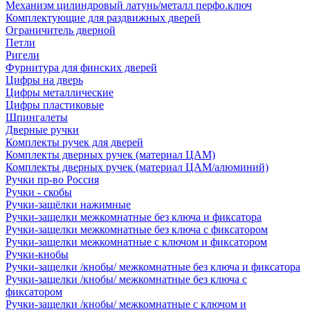
Механизм цилиндровый латунь/металл перфо.ключ
Комплектующие для раздвижных дверей
Ограничитель дверной
Петли
Ригели
Фурнитура для финских дверей
Цифры на дверь
Цифры металлические
Цифры пластиковые
Шпингалеты
Дверные ручки
Комплекты ручек для дверей
Комплекты дверных ручек (материал ЦАМ)
Комплекты дверных ручек (материал ЦАМ/алюминий)
Ручки пр-во Россия
Ручки - скобы
Ручки-защёлки нажимные
Ручки-защелки межкомнатные без ключа и фиксатора
Ручки-защелки межкомнатные без ключа с фиксатором
Ручки-защелки межкомнатные с ключом и фиксатором
Ручки-кнобы
Ручки-защелки /кнобы/ межкомнатные без ключа и фиксатора
Ручки-защелки /кнобы/ межкомнатные без ключа с
фиксатором
Ручки-защелки /кнобы/ межкомнатные с ключом и