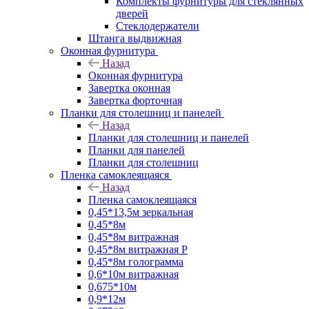
Комплекты фурнитуры для стеклянных
дверей
Стеклодержатели
Штанга выдвижная
Оконная фурнитура
Назад
Оконная фурнитура
Завертка оконная
Завертка форточная
Планки для столешниц и панелей
Назад
Планки для столешниц и панелей
Планки для панелей
Планки для столешниц
Пленка самоклеящаяся
Назад
Пленка самоклеящаяся
0,45*13,5м зеркальная
0,45*8м
0,45*8м витражная
0,45*8м витражная Р
0,45*8м голограмма
0,6*10м витражная
0,675*10м
0,9*12м