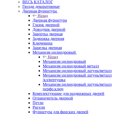
ВЕСЬ КАТАЛОГ
Гвозди декоративные
Дверная фурнитура
Назад
Дверная фурнитура
Глазок дверной
Доводчик дверной
Завертка дверная
Задвижка дверная
Ключевина
Защелка дверная
Механизм цилиндровый
Назад
Механизм цилиндровый
Механизм цилиндровый металл
Механизм цилиндровый латунь/металл
Механизм цилиндровый латунь/металл
/кл/вертушка
Механизм цилиндровый латунь/металл
перфо.ключ
Комплектующие для раздвижных дверей
Ограничитель дверной
Петли
Ригели
Фурнитура для финских дверей