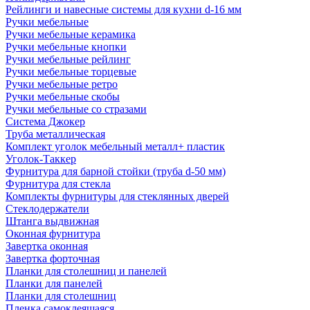
Рейлинги и навесные системы для кухни d-16 мм
Ручки мебельные
Ручки мебельные керамика
Ручки мебельные кнопки
Ручки мебельные рейлинг
Ручки мебельные торцевые
Ручки мебельные ретро
Ручки мебельные скобы
Ручки мебельные со стразами
Система Джокер
Труба металлическая
Комплект уголок мебельный металл+ пластик
Уголок-Таккер
Фурнитура для барной стойки (труба d-50 мм)
Фурнитура для стекла
Комплекты фурнитуры для стеклянных дверей
Стеклодержатели
Штанга выдвижная
Оконная фурнитура
Завертка оконная
Завертка форточная
Планки для столешниц и панелей
Планки для панелей
Планки для столешниц
Пленка самоклеящаяся