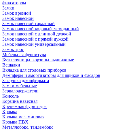
фиксатором
Замки
Замок врезной
Замок навесной
Замок навесной гаражный
Замок навесной кодовый, чемоданный
Замок навесной с длинной дужкой
Замок навесной с прямой дужкой
Замок навесной универсальный
Замок трос
Мебельная фурнитура
Бутылочницы, корзины выдвижные
Вешалки
Вкладка для столовых приборов
Демпферы и амортизаторы для ящиков и фасадов
Заглушка д/конфирмата
Замки мебельные
Зеркалодержатели
Консоль
Корзина навесная
Крепежная фурнитура
Кромка
Кромка меламиновая
Кромка ПВХ
Металлобокс, тандембокс