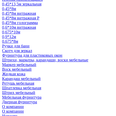
0,45*13,5м зеркальная
0,45*8м
0,45*8м витражная
0,45*8м витражная Р
0,45*8м голограмма
0,6*10м витражная
0,675*10м
0,9*12м
0.675*8м
Ручки для бани
Скотч для зеркал
Фурнитура для пластиковых окон
Штрихи, маркеры, карандаши, воски мебельные
Маркер мебельный
Воск мебельный
Жидкая кожа
Карандаш мебельный
Ретушь мебельная
Шпатлевка мебельная
Штрих мебельный
Мебельная фурнитура
Дверная фурнитура
О компании
О компании
Новости