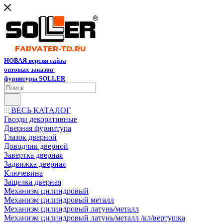
НОВАЯ версия сайта
оптовых заказов
фурнитуры SOLLER
ВЕСЬ КАТАЛОГ
Гвозди декоративные
Дверная фурнитура
Глазок дверной
Доводчик дверной
Завертка дверная
Задвижка дверная
Ключевина
Защелка дверная
Механизм цилиндровый
Механизм цилиндровый металл
Механизм цилиндровый латунь/металл
Механизм цилиндровый латунь/металл /кл/вертушка