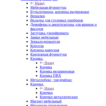
Назад
Мебельная фурнитура
Бутылочницы, корзины выдвижные
Вешалки
Вкладка для столовых приборов
Демпферы и амортизаторы для ящиков и
фасадов
Заглушка д/конфирмата
Замки мебельные
Зеркалодержатели
Консоль
Корзина навесная
Крепежная фурнитура
Кромка
Назад
Кромка
Кромка меламиновая
Кромка ПВХ
Металлобокс, тандембокс
Крючки
Назад
Крючки
Крючки металлические
Магнит мебельный
Механизм открывания