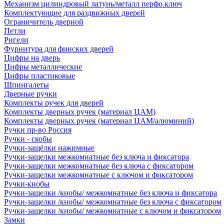
Механизм цилиндровый латунь/металл перфо.ключ
Комплектующие для раздвижных дверей
Ограничитель дверной
Петли
Ригели
Фурнитура для финских дверей
Цифры на дверь
Цифры металлические
Цифры пластиковые
Шпингалеты
Дверные ручки
Комплекты ручек для дверей
Комплекты дверных ручек (материал ЦАМ)
Комплекты дверных ручек (материал ЦАМ/алюминий)
Ручки пр-во Россия
Ручки - скобы
Ручки-защёлки нажимные
Ручки-защелки межкомнатные без ключа и фиксатора
Ручки-защелки межкомнатные без ключа с фиксатором
Ручки-защелки межкомнатные с ключом и фиксатором
Ручки-кнобы
Ручки-защелки /кнобы/ межкомнатные без ключа и фиксатора
Ручки-защелки /кнобы/ межкомнатные без ключа с фиксатором
Ручки-защелки /кнобы/ межкомнатные с ключом и фиксатором
Замки