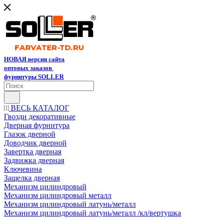
НОВАЯ версия сайта
оптовых заказов
фурнитуры SOLLER
ВЕСЬ КАТАЛОГ
Гвозди декоративные
Дверная фурнитура
Глазок дверной
Доводчик дверной
Завертка дверная
Задвижка дверная
Ключевина
Защелка дверная
Механизм цилиндровый
Механизм цилиндровый металл
Механизм цилиндровый латунь/металл
Механизм цилиндровый латунь/металл /кл/вертушка