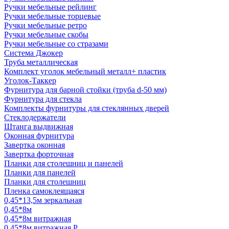
Ручки мебельные рейлинг
Ручки мебельные торцевые
Ручки мебельные ретро
Ручки мебельные скобы
Ручки мебельные со стразами
Система Джокер
Труба металлическая
Комплект уголок мебельный металл+ пластик
Уголок-Таккер
Фурнитура для барной стойки (труба d-50 мм)
Фурнитура для стекла
Комплекты фурнитуры для стеклянных дверей
Стеклодержатели
Штанга выдвижная
Оконная фурнитура
Завертка оконная
Завертка форточная
Планки для столешниц и панелей
Планки для панелей
Планки для столешниц
Пленка самоклеящаяся
0,45*13,5м зеркальная
0,45*8м
0,45*8м витражная
0,45*8м витражная Р