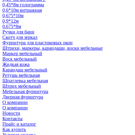
0,45*8м голограмма
0,6*10м витражная
0,675*10м
0,9*12м
0.675*8м
Ручки для бани
Скотч для зеркал
Фурнитура для пластиковых окон
Штрихи, маркеры, карандаши, воски мебельные
Маркер мебельный
Воск мебельный
Жидкая кожа
Карандаш мебельный
Ретушь мебельная
Шпатлевка мебельная
Штрих мебельный
Мебельная фурнитура
Дверная фурнитура
О компании
О компании
Новости
Контакты
Прайс и каталог
Как купить
Условия оплаты