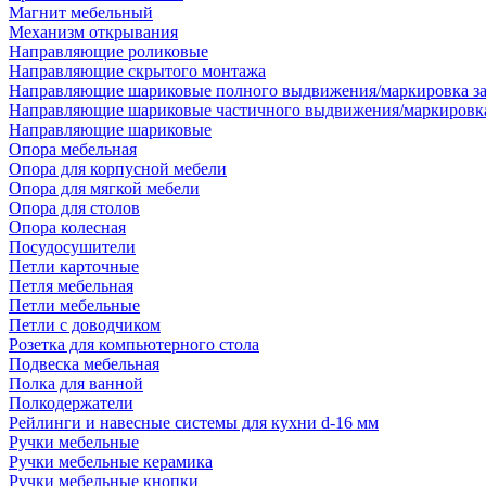
Магнит мебельный
Механизм открывания
Направляющие роликовые
Направляющие скрытого монтажа
Направляющие шариковые полного выдвижения/маркировка за
Направляющие шариковые частичного выдвижения/маркировка
Направляющие шариковые
Опора мебельная
Опора для корпусной мебели
Опора для мягкой мебели
Опора для столов
Опора колесная
Посудосушители
Петли карточные
Петля мебельная
Петли мебельные
Петли с доводчиком
Розетка для компьютерного стола
Подвеска мебельная
Полка для ванной
Полкодержатели
Рейлинги и навесные системы для кухни d-16 мм
Ручки мебельные
Ручки мебельные керамика
Ручки мебельные кнопки