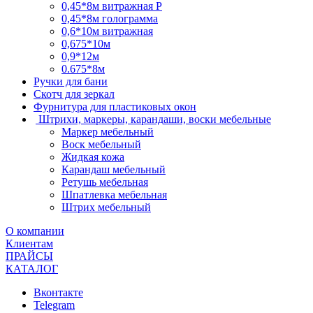
0,45*8м витражная Р
0,45*8м голограмма
0,6*10м витражная
0,675*10м
0,9*12м
0.675*8м
Ручки для бани
Скотч для зеркал
Фурнитура для пластиковых окон
Штрихи, маркеры, карандаши, воски мебельные
Маркер мебельный
Воск мебельный
Жидкая кожа
Карандаш мебельный
Ретушь мебельная
Шпатлевка мебельная
Штрих мебельный
О компании
Клиентам
ПРАЙСЫ
КАТАЛОГ
Вконтакте
Telegram