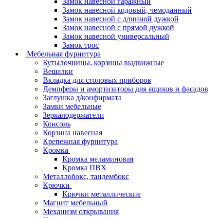
Замок навесной гаражный
Замок навесной кодовый, чемоданный
Замок навесной с длинной дужкой
Замок навесной с прямой дужкой
Замок навесной универсальный
Замок трос
Мебельная фурнитура
Бутылочницы, корзины выдвижные
Вешалки
Вкладка для столовых приборов
Демпферы и амортизаторы для ящиков и фасадов
Заглушка д/конфирмата
Замки мебельные
Зеркалодержатели
Консоль
Корзина навесная
Крепежная фурнитура
Кромка
Кромка меламиновая
Кромка ПВХ
Металлобокс, тандембокс
Крючки
Крючки металлические
Магнит мебельный
Механизм открывания