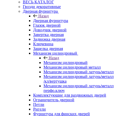
ВЕСЬ КАТАЛОГ
Гвозди декоративные
Дверная фурнитура
Назад
Дверная фурнитура
Глазок дверной
Доводчик дверной
Завертка дверная
Задвижка дверная
Ключевина
Защелка дверная
Механизм цилиндровый
Назад
Механизм цилиндровый
Механизм цилиндровый металл
Механизм цилиндровый латунь/металл
Механизм цилиндровый латунь/металл
/кл/вертушка
Механизм цилиндровый латунь/металл
перфо.ключ
Комплектующие для раздвижных дверей
Ограничитель дверной
Петли
Ригели
Фурнитура для финских дверей