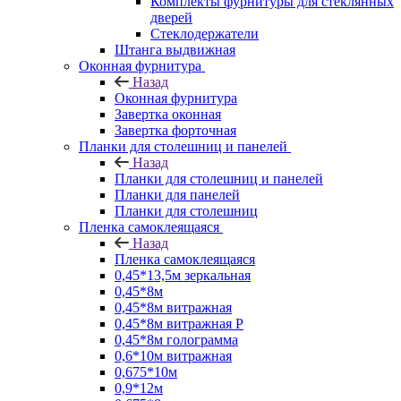
Комплекты фурнитуры для стеклянных
дверей
Стеклодержатели
Штанга выдвижная
Оконная фурнитура
Назад
Оконная фурнитура
Завертка оконная
Завертка форточная
Планки для столешниц и панелей
Назад
Планки для столешниц и панелей
Планки для панелей
Планки для столешниц
Пленка самоклеящаяся
Назад
Пленка самоклеящаяся
0,45*13,5м зеркальная
0,45*8м
0,45*8м витражная
0,45*8м витражная Р
0,45*8м голограмма
0,6*10м витражная
0,675*10м
0,9*12м