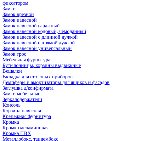
фиксатором
Замки
Замок врезной
Замок навесной
Замок навесной гаражный
Замок навесной кодовый, чемоданный
Замок навесной с длинной дужкой
Замок навесной с прямой дужкой
Замок навесной универсальный
Замок трос
Мебельная фурнитура
Бутылочницы, корзины выдвижные
Вешалки
Вкладка для столовых приборов
Демпферы и амортизаторы для ящиков и фасадов
Заглушка д/конфирмата
Замки мебельные
Зеркалодержатели
Консоль
Корзина навесная
Крепежная фурнитура
Кромка
Кромка меламиновая
Кромка ПВХ
Металлобокс, тандембокс