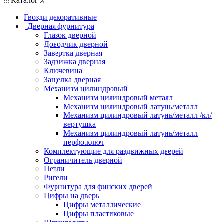
Каталог
Гвозди декоративные
Дверная фурнитура
Глазок дверной
Доводчик дверной
Завертка дверная
Задвижка дверная
Ключевина
Защелка дверная
Механизм цилиндровый
Механизм цилиндровый металл
Механизм цилиндровый латунь/металл
Механизм цилиндровый латунь/металл /кл/
вертушка
Механизм цилиндровый латунь/металл
перфо.ключ
Комплектующие для раздвижных дверей
Ограничитель дверной
Петли
Ригели
Фурнитура для финских дверей
Цифры на дверь
Цифры металлические
Цифры пластиковые