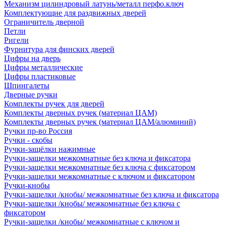
Механизм цилиндровый латунь/металл перфо.ключ
Комплектующие для раздвижных дверей
Ограничитель дверной
Петли
Ригели
Фурнитура для финских дверей
Цифры на дверь
Цифры металлические
Цифры пластиковые
Шпингалеты
Дверные ручки
Комплекты ручек для дверей
Комплекты дверных ручек (материал ЦАМ)
Комплекты дверных ручек (материал ЦАМ/алюминий)
Ручки пр-во Россия
Ручки - скобы
Ручки-защёлки нажимные
Ручки-защелки межкомнатные без ключа и фиксатора
Ручки-защелки межкомнатные без ключа с фиксатором
Ручки-защелки межкомнатные с ключом и фиксатором
Ручки-кнобы
Ручки-защелки /кнобы/ межкомнатные без ключа и фиксатора
Ручки-защелки /кнобы/ межкомнатные без ключа с
фиксатором
Ручки-защелки /кнобы/ межкомнатные с ключом и