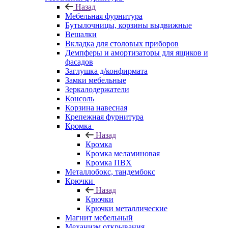
Назад
Мебельная фурнитура
Бутылочницы, корзины выдвижные
Вешалки
Вкладка для столовых приборов
Демпферы и амортизаторы для ящиков и
фасадов
Заглушка д/конфирмата
Замки мебельные
Зеркалодержатели
Консоль
Корзина навесная
Крепежная фурнитура
Кромка
Назад
Кромка
Кромка меламиновая
Кромка ПВХ
Металлобокс, тандембокс
Крючки
Назад
Крючки
Крючки металлические
Магнит мебельный
Механизм открывания