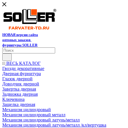
НОВАЯ версия сайта
оптовых заказов
фурнитуры SOLLER
ВЕСЬ КАТАЛОГ
Гвозди декоративные
Дверная фурнитура
Глазок дверной
Доводчик дверной
Завертка дверная
Задвижка дверная
Ключевина
Защелка дверная
Механизм цилиндровый
Механизм цилиндровый металл
Механизм цилиндровый латунь/металл
Механизм цилиндровый латунь/металл /кл/вертушка