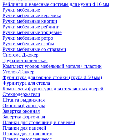
Рейлинги и навесные системы для кухни d-16 мм
Ручки мебельные
Ручки мебельные керамика
Ручки мебельные кнопки
Ручки мебельные рейлинг
Ручки мебельные торцевые
Ручки мебельные ретро
Ручки мебельные скобы
Ручки мебельные со стразами
Система Джокер
Труба металлическая
Комплект уголок мебельный металл+ пластик
Уголок-Таккер
Фурнитура для барной стойки (труба d-50 мм)
Фурнитура для стекла
Комплекты фурнитуры для стеклянных дверей
Стеклодержатели
Штанга выдвижная
Оконная фурнитура
Завертка оконная
Завертка форточная
Планки для столешниц и панелей
Планки для панелей
Планки для столешниц
Пленка самоклеящаяся