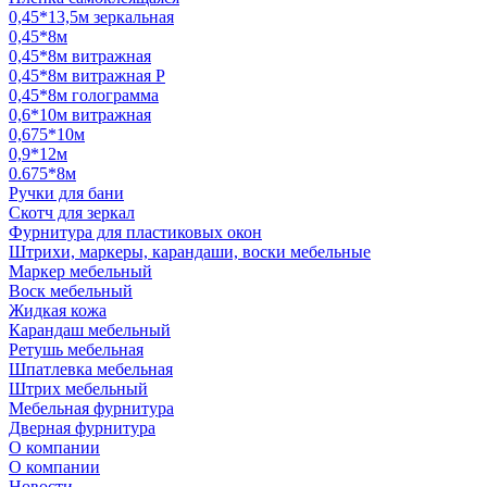
0,45*13,5м зеркальная
0,45*8м
0,45*8м витражная
0,45*8м витражная Р
0,45*8м голограмма
0,6*10м витражная
0,675*10м
0,9*12м
0.675*8м
Ручки для бани
Скотч для зеркал
Фурнитура для пластиковых окон
Штрихи, маркеры, карандаши, воски мебельные
Маркер мебельный
Воск мебельный
Жидкая кожа
Карандаш мебельный
Ретушь мебельная
Шпатлевка мебельная
Штрих мебельный
Мебельная фурнитура
Дверная фурнитура
О компании
О компании
Новости