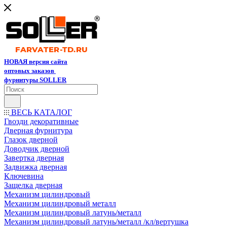
НОВАЯ версия сайта
оптовых заказов
фурнитуры SOLLER
ВЕСЬ КАТАЛОГ
Гвозди декоративные
Дверная фурнитура
Глазок дверной
Доводчик дверной
Завертка дверная
Задвижка дверная
Ключевина
Защелка дверная
Механизм цилиндровый
Механизм цилиндровый металл
Механизм цилиндровый латунь/металл
Механизм цилиндровый латунь/металл /кл/вертушка