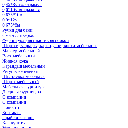
0,45*8м голограмма
0,6*10м витражная
0,675*10м
0,9*12м
0.675*8м
Ручки для бани
Скотч для зеркал
Фурнитура для пластиковых окон
Штрихи, маркеры, карандаши, воски мебельные
Маркер мебельный
Воск мебельный
Жидкая кожа
Карандаш мебельный
Ретушь мебельная
Шпатлевка мебельная
Штрих мебельный
Мебельная фурнитура
Дверная фурнитура
О компании
О компании
Новости
Контакты
Прайс и каталог
Как купить
Условия оплаты