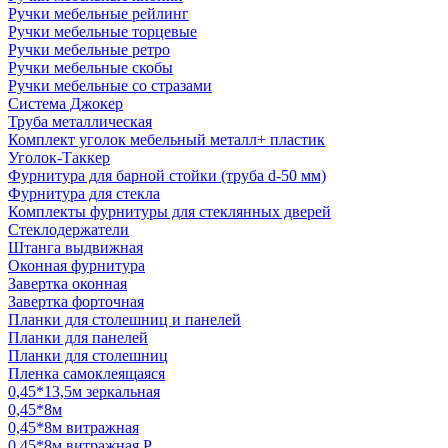
Ручки мебельные рейлинг
Ручки мебельные торцевые
Ручки мебельные ретро
Ручки мебельные скобы
Ручки мебельные со стразами
Система Джокер
Труба металлическая
Комплект уголок мебельный металл+ пластик
Уголок-Таккер
Фурнитура для барной стойки (труба d-50 мм)
Фурнитура для стекла
Комплекты фурнитуры для стеклянных дверей
Стеклодержатели
Штанга выдвижная
Оконная фурнитура
Завертка оконная
Завертка форточная
Планки для столешниц и панелей
Планки для панелей
Планки для столешниц
Пленка самоклеящаяся
0,45*13,5м зеркальная
0,45*8м
0,45*8м витражная
0,45*8м витражная Р