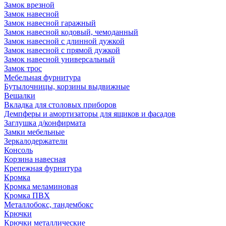
Замок врезной
Замок навесной
Замок навесной гаражный
Замок навесной кодовый, чемоданный
Замок навесной с длинной дужкой
Замок навесной с прямой дужкой
Замок навесной универсальный
Замок трос
Мебельная фурнитура
Бутылочницы, корзины выдвижные
Вешалки
Вкладка для столовых приборов
Демпферы и амортизаторы для ящиков и фасадов
Заглушка д/конфирмата
Замки мебельные
Зеркалодержатели
Консоль
Корзина навесная
Крепежная фурнитура
Кромка
Кромка меламиновая
Кромка ПВХ
Металлобокс, тандембокс
Крючки
Крючки металлические