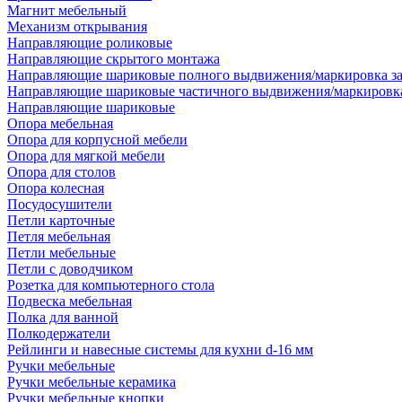
Магнит мебельный
Механизм открывания
Направляющие роликовые
Направляющие скрытого монтажа
Направляющие шариковые полного выдвижения/маркировка за
Направляющие шариковые частичного выдвижения/маркировка
Направляющие шариковые
Опора мебельная
Опора для корпусной мебели
Опора для мягкой мебели
Опора для столов
Опора колесная
Посудосушители
Петли карточные
Петля мебельная
Петли мебельные
Петли с доводчиком
Розетка для компьютерного стола
Подвеска мебельная
Полка для ванной
Полкодержатели
Рейлинги и навесные системы для кухни d-16 мм
Ручки мебельные
Ручки мебельные керамика
Ручки мебельные кнопки