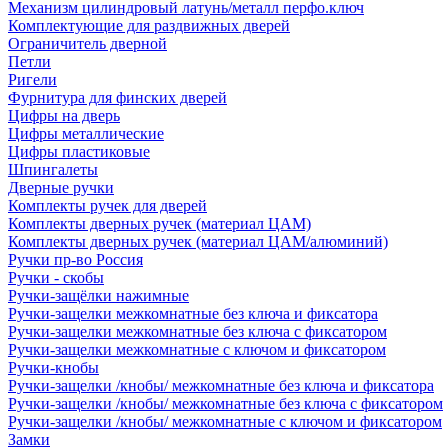
Механизм цилиндровый латунь/металл перфо.ключ
Комплектующие для раздвижных дверей
Ограничитель дверной
Петли
Ригели
Фурнитура для финских дверей
Цифры на дверь
Цифры металлические
Цифры пластиковые
Шпингалеты
Дверные ручки
Комплекты ручек для дверей
Комплекты дверных ручек (материал ЦАМ)
Комплекты дверных ручек (материал ЦАМ/алюминий)
Ручки пр-во Россия
Ручки - скобы
Ручки-защёлки нажимные
Ручки-защелки межкомнатные без ключа и фиксатора
Ручки-защелки межкомнатные без ключа с фиксатором
Ручки-защелки межкомнатные с ключом и фиксатором
Ручки-кнобы
Ручки-защелки /кнобы/ межкомнатные без ключа и фиксатора
Ручки-защелки /кнобы/ межкомнатные без ключа с фиксатором
Ручки-защелки /кнобы/ межкомнатные с ключом и фиксатором
Замки