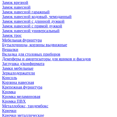
Замок врезной
Замок навесной
Замок навесной гаражный
Замок навесной кодовый, чемоданный
Замок навесной с длинной дужкой
Замок навесной с прямой дужкой
Замок навесной универсальный
Замок трос
Мебельная фурнитура
Бутылочницы, корзины выдвижные
Вешалки
Вкладка для столовых приборов
Демпферы и амортизаторы для ящиков и фасадов
Заглушка д/конфирмата
Замки мебельные
Зеркалодержатели
Консоль
Корзина навесная
Крепежная фурнитура
Кромка
Кромка меламиновая
Кромка ПВХ
Металлобокс, тандембокс
Крючки
Крючки металлические