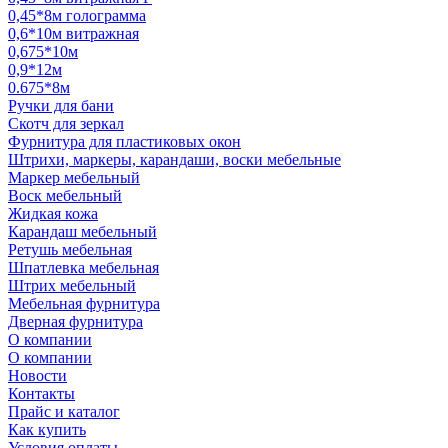
0,45*8м голограмма
0,6*10м витражная
0,675*10м
0,9*12м
0.675*8м
Ручки для бани
Скотч для зеркал
Фурнитура для пластиковых окон
Штрихи, маркеры, карандаши, воски мебельные
Маркер мебельный
Воск мебельный
Жидкая кожа
Карандаш мебельный
Ретушь мебельная
Шпатлевка мебельная
Штрих мебельный
Мебельная фурнитура
Дверная фурнитура
О компании
О компании
Новости
Контакты
Прайс и каталог
Как купить
Условия оплаты