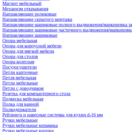
Магнит мебельный
Механизм открывания
Направляющие роликовые
Направляющие скрытого монтажа
Направляющие шариковые полного выдвижения/маркировка за
Направляющие шариковые частичного выдвижения/маркировка
Направляющие шариковые
Опора мебельная
Опора для корпусной мебели
Опора для мягкой мебели
Опора для столов
Опора колесная
Посудосушители
Петли карточные
Петля мебельная
Петли мебельные
Петли с доводчиком
Розетка для компьютерного стола
Подвеска мебельная
Полка для ванной
Полкодержатели
Рейлинги и навесные системы для кухни d-16 мм
Ручки мебельные
Ручки мебельные керамика
Ручки мебельные кнопки