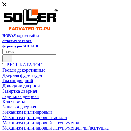
НОВАЯ версия сайта
оптовых заказов
фурнитуры SOLLER
ВЕСЬ КАТАЛОГ
Гвозди декоративные
Дверная фурнитура
Глазок дверной
Доводчик дверной
Завертка дверная
Задвижка дверная
Ключевина
Защелка дверная
Механизм цилиндровый
Механизм цилиндровый металл
Механизм цилиндровый латунь/металл
Механизм цилиндровый латунь/металл /кл/вертушка