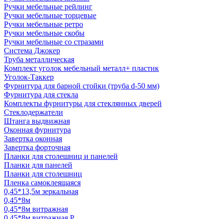
Ручки мебельные рейлинг
Ручки мебельные торцевые
Ручки мебельные ретро
Ручки мебельные скобы
Ручки мебельные со стразами
Система Джокер
Труба металлическая
Комплект уголок мебельный металл+ пластик
Уголок-Таккер
Фурнитура для барной стойки (труба d-50 мм)
Фурнитура для стекла
Комплекты фурнитуры для стеклянных дверей
Стеклодержатели
Штанга выдвижная
Оконная фурнитура
Завертка оконная
Завертка форточная
Планки для столешниц и панелей
Планки для панелей
Планки для столешниц
Пленка самоклеящаяся
0,45*13,5м зеркальная
0,45*8м
0,45*8м витражная
0,45*8м витражная Р