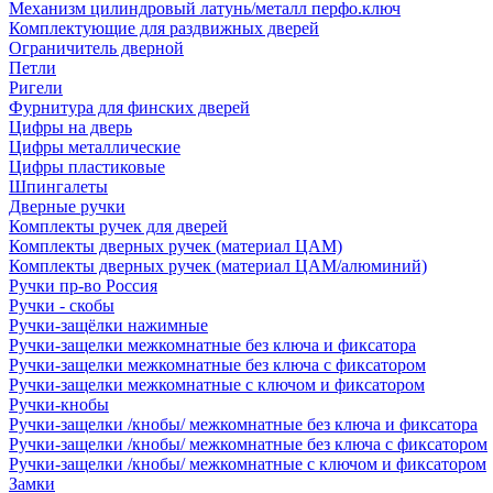
Механизм цилиндровый латунь/металл перфо.ключ
Комплектующие для раздвижных дверей
Ограничитель дверной
Петли
Ригели
Фурнитура для финских дверей
Цифры на дверь
Цифры металлические
Цифры пластиковые
Шпингалеты
Дверные ручки
Комплекты ручек для дверей
Комплекты дверных ручек (материал ЦАМ)
Комплекты дверных ручек (материал ЦАМ/алюминий)
Ручки пр-во Россия
Ручки - скобы
Ручки-защёлки нажимные
Ручки-защелки межкомнатные без ключа и фиксатора
Ручки-защелки межкомнатные без ключа с фиксатором
Ручки-защелки межкомнатные с ключом и фиксатором
Ручки-кнобы
Ручки-защелки /кнобы/ межкомнатные без ключа и фиксатора
Ручки-защелки /кнобы/ межкомнатные без ключа с фиксатором
Ручки-защелки /кнобы/ межкомнатные с ключом и фиксатором
Замки