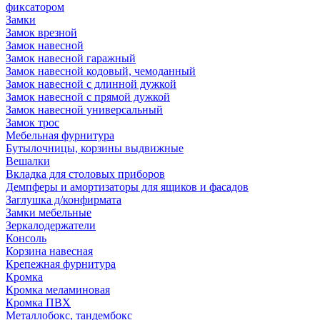
фиксатором
Замки
Замок врезной
Замок навесной
Замок навесной гаражный
Замок навесной кодовый, чемоданный
Замок навесной с длинной дужкой
Замок навесной с прямой дужкой
Замок навесной универсальный
Замок трос
Мебельная фурнитура
Бутылочницы, корзины выдвижные
Вешалки
Вкладка для столовых приборов
Демпферы и амортизаторы для ящиков и фасадов
Заглушка д/конфирмата
Замки мебельные
Зеркалодержатели
Консоль
Корзина навесная
Крепежная фурнитура
Кромка
Кромка меламиновая
Кромка ПВХ
Металлобокс, тандембокс