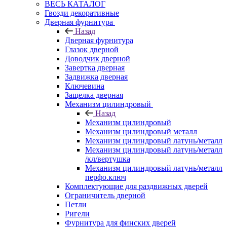
ВЕСЬ КАТАЛОГ
Гвозди декоративные
Дверная фурнитура
Назад
Дверная фурнитура
Глазок дверной
Доводчик дверной
Завертка дверная
Задвижка дверная
Ключевина
Защелка дверная
Механизм цилиндровый
Назад
Механизм цилиндровый
Механизм цилиндровый металл
Механизм цилиндровый латунь/металл
Механизм цилиндровый латунь/металл
/кл/вертушка
Механизм цилиндровый латунь/металл
перфо.ключ
Комплектующие для раздвижных дверей
Ограничитель дверной
Петли
Ригели
Фурнитура для финских дверей