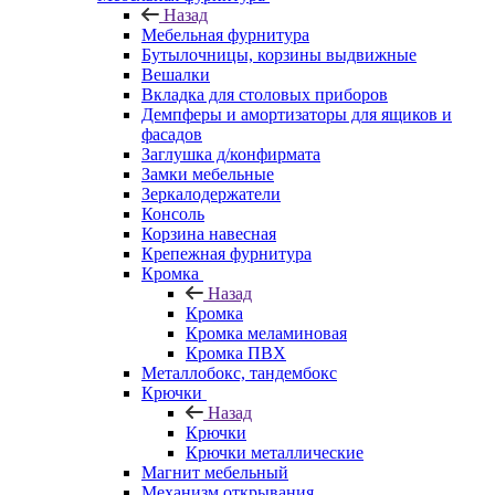
Назад
Мебельная фурнитура
Бутылочницы, корзины выдвижные
Вешалки
Вкладка для столовых приборов
Демпферы и амортизаторы для ящиков и
фасадов
Заглушка д/конфирмата
Замки мебельные
Зеркалодержатели
Консоль
Корзина навесная
Крепежная фурнитура
Кромка
Назад
Кромка
Кромка меламиновая
Кромка ПВХ
Металлобокс, тандембокс
Крючки
Назад
Крючки
Крючки металлические
Магнит мебельный
Механизм открывания