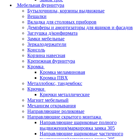
Мебельная фурнитура
Бутылочницы, корзины выдвижные
Вешалки
Вкладка для столовых приборов
Демпферы и амортизаторы для ящиков и фасадов
Заглушка д/конфирмата
Замки мебельные
Зеркалодержатели
Консоль
Корзина навесная
Крепежная фурнитура
Кромка
Кромка меламиновая
Кромка ПВХ
Металлобокс, тандембокс
Крючки
Крючки металлические
Магнит мебельный
Механизм открывания
Направляющие роликовые
Направляющие скрытого монтажа
Направляющие шариковые полного
выдвижения/маркировка замка 305
Направляющие шариковые частичного