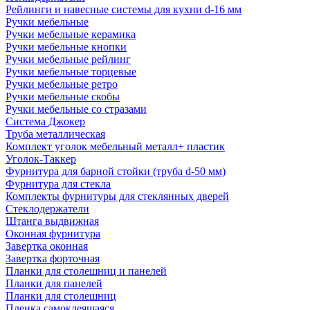
Рейлинги и навесные системы для кухни d-16 мм
Ручки мебельные
Ручки мебельные керамика
Ручки мебельные кнопки
Ручки мебельные рейлинг
Ручки мебельные торцевые
Ручки мебельные ретро
Ручки мебельные скобы
Ручки мебельные со стразами
Система Джокер
Труба металлическая
Комплект уголок мебельный металл+ пластик
Уголок-Таккер
Фурнитура для барной стойки (труба d-50 мм)
Фурнитура для стекла
Комплекты фурнитуры для стеклянных дверей
Стеклодержатели
Штанга выдвижная
Оконная фурнитура
Завертка оконная
Завертка форточная
Планки для столешниц и панелей
Планки для панелей
Планки для столешниц
Пленка самоклеящаяся