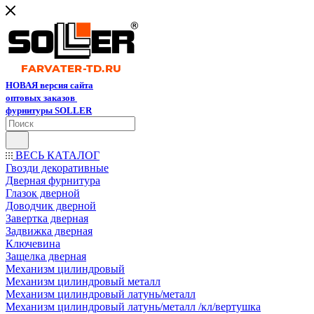
НОВАЯ версия сайта
оптовых заказов
фурнитуры SOLLER
ВЕСЬ КАТАЛОГ
Гвозди декоративные
Дверная фурнитура
Глазок дверной
Доводчик дверной
Завертка дверная
Задвижка дверная
Ключевина
Защелка дверная
Механизм цилиндровый
Механизм цилиндровый металл
Механизм цилиндровый латунь/металл
Механизм цилиндровый латунь/металл /кл/вертушка