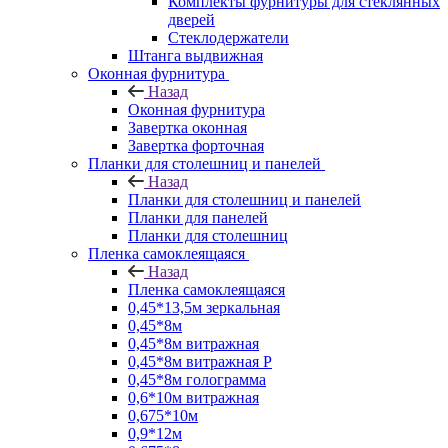
Комплекты фурнитуры для стеклянных
дверей
Стеклодержатели
Штанга выдвижная
Оконная фурнитура
Назад
Оконная фурнитура
Завертка оконная
Завертка форточная
Планки для столешниц и панелей
Назад
Планки для столешниц и панелей
Планки для панелей
Планки для столешниц
Пленка самоклеящаяся
Назад
Пленка самоклеящаяся
0,45*13,5м зеркальная
0,45*8м
0,45*8м витражная
0,45*8м витражная Р
0,45*8м голограмма
0,6*10м витражная
0,675*10м
0,9*12м