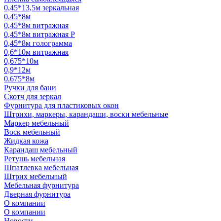
0,45*13,5м зеркальная
0,45*8м
0,45*8м витражная
0,45*8м витражная Р
0,45*8м голограмма
0,6*10м витражная
0,675*10м
0,9*12м
0.675*8м
Ручки для бани
Скотч для зеркал
Фурнитура для пластиковых окон
Штрихи, маркеры, карандаши, воски мебельные
Маркер мебельный
Воск мебельный
Жидкая кожа
Карандаш мебельный
Ретушь мебельная
Шпатлевка мебельная
Штрих мебельный
Мебельная фурнитура
Дверная фурнитура
О компании
О компании
Новости