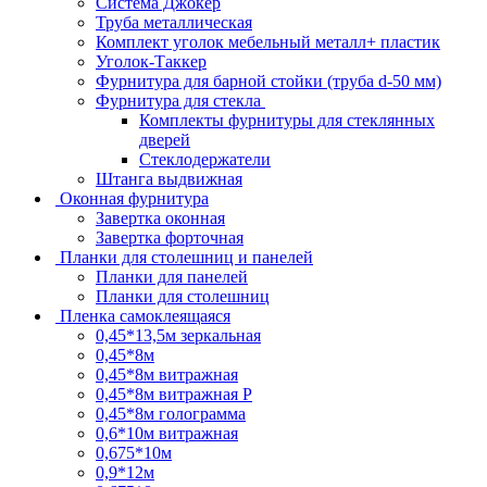
Система Джокер
Труба металлическая
Комплект уголок мебельный металл+ пластик
Уголок-Таккер
Фурнитура для барной стойки (труба d-50 мм)
Фурнитура для стекла
Комплекты фурнитуры для стеклянных
дверей
Стеклодержатели
Штанга выдвижная
Оконная фурнитура
Завертка оконная
Завертка форточная
Планки для столешниц и панелей
Планки для панелей
Планки для столешниц
Пленка самоклеящаяся
0,45*13,5м зеркальная
0,45*8м
0,45*8м витражная
0,45*8м витражная Р
0,45*8м голограмма
0,6*10м витражная
0,675*10м
0,9*12м