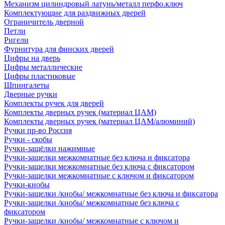
Механизм цилиндровый латунь/металл перфо.ключ
Комплектующие для раздвижных дверей
Ограничитель дверной
Петли
Ригели
Фурнитура для финских дверей
Цифры на дверь
Цифры металлические
Цифры пластиковые
Шпингалеты
Дверные ручки
Комплекты ручек для дверей
Комплекты дверных ручек (материал ЦАМ)
Комплекты дверных ручек (материал ЦАМ/алюминий)
Ручки пр-во Россия
Ручки - скобы
Ручки-защёлки нажимные
Ручки-защелки межкомнатные без ключа и фиксатора
Ручки-защелки межкомнатные без ключа с фиксатором
Ручки-защелки межкомнатные с ключом и фиксатором
Ручки-кнобы
Ручки-защелки /кнобы/ межкомнатные без ключа и фиксатора
Ручки-защелки /кнобы/ межкомнатные без ключа с
фиксатором
Ручки-защелки /кнобы/ межкомнатные с ключом и