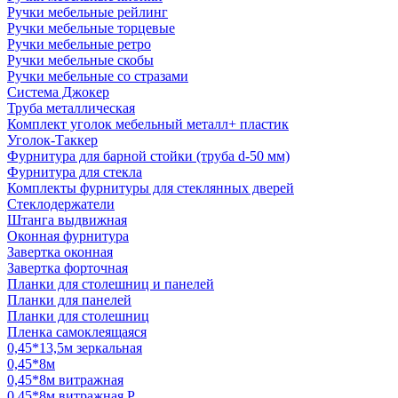
Ручки мебельные рейлинг
Ручки мебельные торцевые
Ручки мебельные ретро
Ручки мебельные скобы
Ручки мебельные со стразами
Система Джокер
Труба металлическая
Комплект уголок мебельный металл+ пластик
Уголок-Таккер
Фурнитура для барной стойки (труба d-50 мм)
Фурнитура для стекла
Комплекты фурнитуры для стеклянных дверей
Стеклодержатели
Штанга выдвижная
Оконная фурнитура
Завертка оконная
Завертка форточная
Планки для столешниц и панелей
Планки для панелей
Планки для столешниц
Пленка самоклеящаяся
0,45*13,5м зеркальная
0,45*8м
0,45*8м витражная
0,45*8м витражная Р