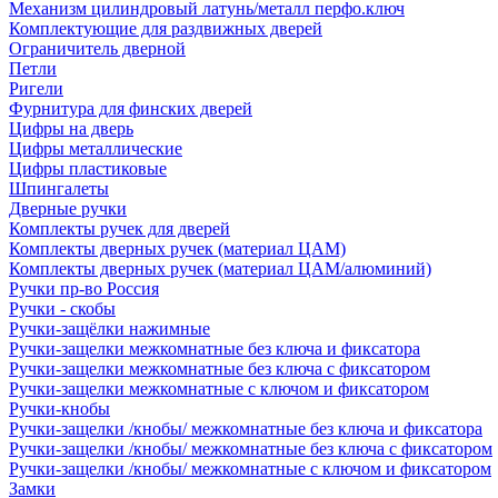
Механизм цилиндровый латунь/металл перфо.ключ
Комплектующие для раздвижных дверей
Ограничитель дверной
Петли
Ригели
Фурнитура для финских дверей
Цифры на дверь
Цифры металлические
Цифры пластиковые
Шпингалеты
Дверные ручки
Комплекты ручек для дверей
Комплекты дверных ручек (материал ЦАМ)
Комплекты дверных ручек (материал ЦАМ/алюминий)
Ручки пр-во Россия
Ручки - скобы
Ручки-защёлки нажимные
Ручки-защелки межкомнатные без ключа и фиксатора
Ручки-защелки межкомнатные без ключа с фиксатором
Ручки-защелки межкомнатные с ключом и фиксатором
Ручки-кнобы
Ручки-защелки /кнобы/ межкомнатные без ключа и фиксатора
Ручки-защелки /кнобы/ межкомнатные без ключа с фиксатором
Ручки-защелки /кнобы/ межкомнатные с ключом и фиксатором
Замки