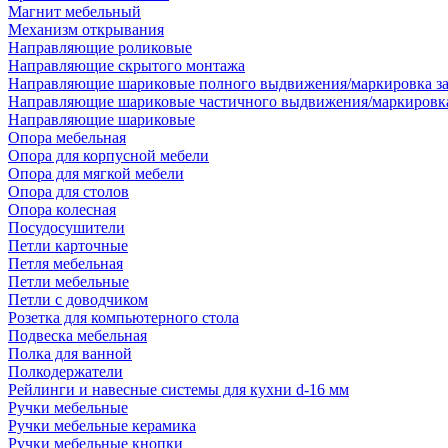
Магнит мебельный
Механизм открывания
Направляющие роликовые
Направляющие скрытого монтажа
Направляющие шариковые полного выдвижения/маркировка за
Направляющие шариковые частичного выдвижения/маркировка
Направляющие шариковые
Опора мебельная
Опора для корпусной мебели
Опора для мягкой мебели
Опора для столов
Опора колесная
Посудосушители
Петли карточные
Петля мебельная
Петли мебельные
Петли с доводчиком
Розетка для компьютерного стола
Подвеска мебельная
Полка для ванной
Полкодержатели
Рейлинги и навесные системы для кухни d-16 мм
Ручки мебельные
Ручки мебельные керамика
Ручки мебельные кнопки