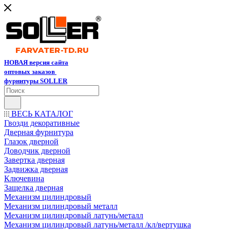
НОВАЯ версия сайта
оптовых заказов
фурнитуры SOLLER
ВЕСЬ КАТАЛОГ
Гвозди декоративные
Дверная фурнитура
Глазок дверной
Доводчик дверной
Завертка дверная
Задвижка дверная
Ключевина
Защелка дверная
Механизм цилиндровый
Механизм цилиндровый металл
Механизм цилиндровый латунь/металл
Механизм цилиндровый латунь/металл /кл/вертушка