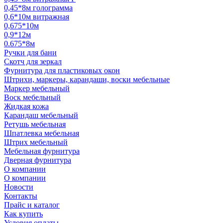
0,45*8м голограмма
0,6*10м витражная
0,675*10м
0,9*12м
0.675*8м
Ручки для бани
Скотч для зеркал
Фурнитура для пластиковых окон
Штрихи, маркеры, карандаши, воски мебельные
Маркер мебельный
Воск мебельный
Жидкая кожа
Карандаш мебельный
Ретушь мебельная
Шпатлевка мебельная
Штрих мебельный
Мебельная фурнитура
Дверная фурнитура
О компании
О компании
Новости
Контакты
Прайс и каталог
Как купить
Условия оплаты