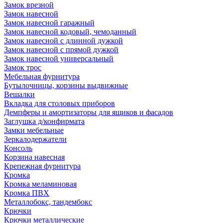
Замок врезной
Замок навесной
Замок навесной гаражный
Замок навесной кодовый, чемоданный
Замок навесной с длинной дужкой
Замок навесной с прямой дужкой
Замок навесной универсальный
Замок трос
Мебельная фурнитура
Бутылочницы, корзины выдвижные
Вешалки
Вкладка для столовых приборов
Демпферы и амортизаторы для ящиков и фасадов
Заглушка д/конфирмата
Замки мебельные
Зеркалодержатели
Консоль
Корзина навесная
Крепежная фурнитура
Кромка
Кромка меламиновая
Кромка ПВХ
Металлобокс, тандембокс
Крючки
Крючки металлические