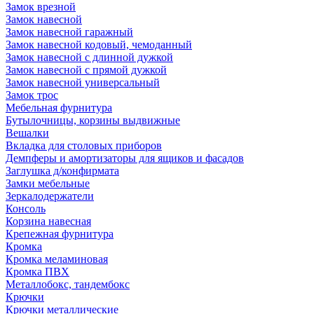
Замок врезной
Замок навесной
Замок навесной гаражный
Замок навесной кодовый, чемоданный
Замок навесной с длинной дужкой
Замок навесной с прямой дужкой
Замок навесной универсальный
Замок трос
Мебельная фурнитура
Бутылочницы, корзины выдвижные
Вешалки
Вкладка для столовых приборов
Демпферы и амортизаторы для ящиков и фасадов
Заглушка д/конфирмата
Замки мебельные
Зеркалодержатели
Консоль
Корзина навесная
Крепежная фурнитура
Кромка
Кромка меламиновая
Кромка ПВХ
Металлобокс, тандембокс
Крючки
Крючки металлические