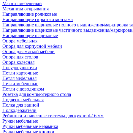
Магнит мебельный
Механизм открывания
Направляющие роликовые
Направляющие скрытого монтажа
Направляющие шариковые полного выдвижения/маркировка за
Направляющие шариковые частичного выдвижения/маркировка
Направляющие шариковые
Опора мебельная
Опора для корпусной мебели
Опора для мягкой мебели
Опора для столов
Опора колесная
Посудосушители
Петли карточные
Петля мебельная
Петли мебельные
Петли с доводчиком
Розетка для компьютерного стола
Подвеска мебельная
Полка для ванной
Полкодержатели
Рейлинги и навесные системы для кухни d-16 мм
Ручки мебельные
Ручки мебельные керамика
Ручки мебельные кнопки