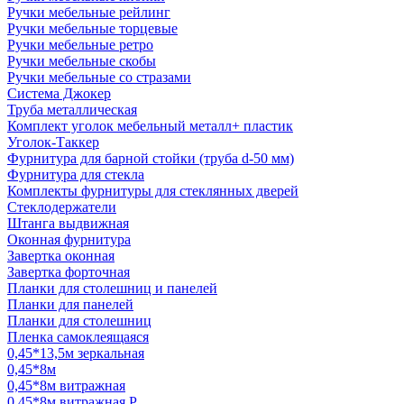
Ручки мебельные рейлинг
Ручки мебельные торцевые
Ручки мебельные ретро
Ручки мебельные скобы
Ручки мебельные со стразами
Система Джокер
Труба металлическая
Комплект уголок мебельный металл+ пластик
Уголок-Таккер
Фурнитура для барной стойки (труба d-50 мм)
Фурнитура для стекла
Комплекты фурнитуры для стеклянных дверей
Стеклодержатели
Штанга выдвижная
Оконная фурнитура
Завертка оконная
Завертка форточная
Планки для столешниц и панелей
Планки для панелей
Планки для столешниц
Пленка самоклеящаяся
0,45*13,5м зеркальная
0,45*8м
0,45*8м витражная
0,45*8м витражная Р