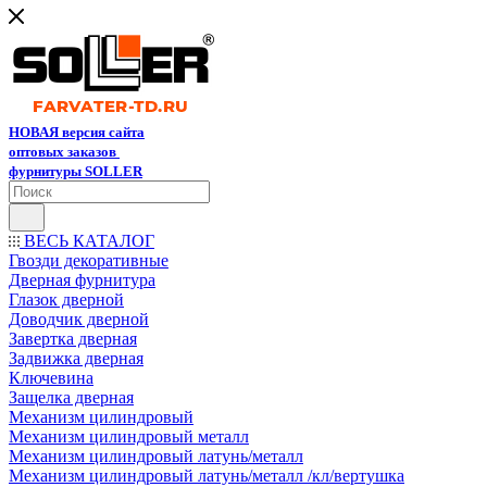
НОВАЯ версия сайта
оптовых заказов
фурнитуры SOLLER
ВЕСЬ КАТАЛОГ
Гвозди декоративные
Дверная фурнитура
Глазок дверной
Доводчик дверной
Завертка дверная
Задвижка дверная
Ключевина
Защелка дверная
Механизм цилиндровый
Механизм цилиндровый металл
Механизм цилиндровый латунь/металл
Механизм цилиндровый латунь/металл /кл/вертушка