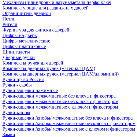
Механизм цилиндровый латунь/металл перфо.ключ
Комплектующие для раздвижных дверей
Ограничитель дверной
Петли
Ригели
Фурнитура для финских дверей
Цифры на дверь
Цифры металлические
Цифры пластиковые
Шпингалеты
Дверные ручки
Комплекты ручек для дверей
Комплекты дверных ручек (материал ЦАМ)
Комплекты дверных ручек (материал ЦАМ/алюминий)
Ручки пр-во Россия
Ручки - скобы
Ручки-защёлки нажимные
Ручки-защелки межкомнатные без ключа и фиксатора
Ручки-защелки межкомнатные без ключа с фиксатором
Ручки-защелки межкомнатные с ключом и фиксатором
Ручки-кнобы
Ручки-защелки /кнобы/ межкомнатные без ключа и фиксатора
Ручки-защелки /кнобы/ межкомнатные без ключа с фиксатором
Ручки-защелки /кнобы/ межкомнатные с ключом и фиксатором
Замки