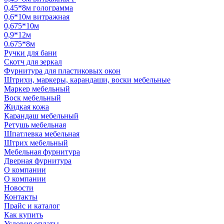
0,45*8м голограмма
0,6*10м витражная
0,675*10м
0,9*12м
0.675*8м
Ручки для бани
Скотч для зеркал
Фурнитура для пластиковых окон
Штрихи, маркеры, карандаши, воски мебельные
Маркер мебельный
Воск мебельный
Жидкая кожа
Карандаш мебельный
Ретушь мебельная
Шпатлевка мебельная
Штрих мебельный
Мебельная фурнитура
Дверная фурнитура
О компании
О компании
Новости
Контакты
Прайс и каталог
Как купить
Условия оплаты