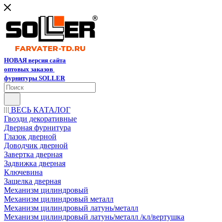
НОВАЯ версия сайта
оптовых заказов
фурнитуры SOLLER
ВЕСЬ КАТАЛОГ
Гвозди декоративные
Дверная фурнитура
Глазок дверной
Доводчик дверной
Завертка дверная
Задвижка дверная
Ключевина
Защелка дверная
Механизм цилиндровый
Механизм цилиндровый металл
Механизм цилиндровый латунь/металл
Механизм цилиндровый латунь/металл /кл/вертушка