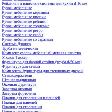
Рейлинги и навесные системы для кухни d-16 мм
Ручки мебельные
Ручки мебельные керамика
Ручки мебельные кнопки
Ручки мебельные рейлинг
Ручки мебельные торцевые
Ручки мебельные ретро
Ручки мебельные скобы
Ручки мебельные со стразами
Система Джокер
Труба металлическая
Комплект уголок мебельный металл+ пластик
Уголок-Таккер
Фурнитура для барной стойки (труба d-50 мм)
Фурнитура для стекла
Комплекты фурнитуры для стеклянных дверей
Стеклодержатели
Штанга выдвижная
Оконная фурнитура
Завертка оконная
Завертка форточная
Планки для столешниц и панелей
Планки для панелей
Планки для столешниц
Пленка самоклеящаяся