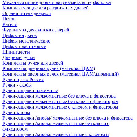
Механизм цилиндровый латунь/металл перфо.ключ
Комплектующие для раздвижных дверей
Ограничитель дверной
Петли
Ригели
Фурнитура для финских дверей
Цифры на дверь
Цифры металлические
Цифры пластиковые
Шпингалеты
Дверные ручки
Комплекты ручек для дверей
Комплекты дверных ручек (материал ЦАМ)
Комплекты дверных ручек (материал ЦАМ/алюминий)
Ручки пр-во Россия
Ручки - скобы
Ручки-защёлки нажимные
Ручки-защелки межкомнатные без ключа и фиксатора
Ручки-защелки межкомнатные без ключа с фиксатором
Ручки-защелки межкомнатные с ключом и фиксатором
Ручки-кнобы
Ручки-защелки /кнобы/ межкомнатные без ключа и фиксатора
Ручки-защелки /кнобы/ межкомнатные без ключа с
фиксатором
Ручки-защелки /кнобы/ межкомнатные с ключом и