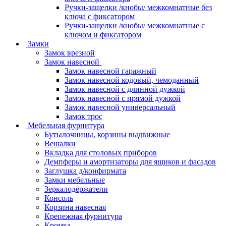
Ручки-защелки /кнобы/ межкомнатные без
ключа с фиксатором
Ручки-защелки /кнобы/ межкомнатные с
ключом и фиксатором
Замки
Замок врезной
Замок навесной
Замок навесной гаражный
Замок навесной кодовый, чемоданный
Замок навесной с длинной дужкой
Замок навесной с прямой дужкой
Замок навесной универсальный
Замок трос
Мебельная фурнитура
Бутылочницы, корзины выдвижные
Вешалки
Вкладка для столовых приборов
Демпферы и амортизаторы для ящиков и фасадов
Заглушка д/конфирмата
Замки мебельные
Зеркалодержатели
Консоль
Корзина навесная
Крепежная фурнитура
Кромка