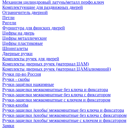
Механизм цилиндровый латунь/металл перфо.ключ
Комплектующие для раздвижных дверей
Ограничитель дверной
Петли
Ригели
Фурнитура для финских дверей
Цифры на дверь
Цифры металлические
Цифры пластиковые
Шпингалеты
Дверные ручки
Комплекты ручек для дверей
Комплекты дверных ручек (материал ЦАМ)
Комплекты дверных ручек (материал ЦАМ/алюминий)
Ручки пр-во Россия
Ручки - скобы
Ручки-защёлки нажимные
Ручки-защелки межкомнатные без ключа и фиксатора
Ручки-защелки межкомнатные без ключа с фиксатором
Ручки-защелки межкомнатные с ключом и фиксатором
Ручки-кнобы
Ручки-защелки /кнобы/ межкомнатные без ключа и фиксатора
Ручки-защелки /кнобы/ межкомнатные без ключа с фиксатором
Ручки-защелки /кнобы/ межкомнатные с ключом и фиксатором
Замки