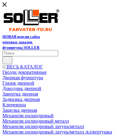
НОВАЯ версия сайта
оптовых заказов
фурнитуры SOLLER
ВЕСЬ КАТАЛОГ
Гвозди декоративные
Дверная фурнитура
Глазок дверной
Доводчик дверной
Завертка дверная
Задвижка дверная
Ключевина
Защелка дверная
Механизм цилиндровый
Механизм цилиндровый металл
Механизм цилиндровый латунь/металл
Механизм цилиндровый латунь/металл /кл/вертушка