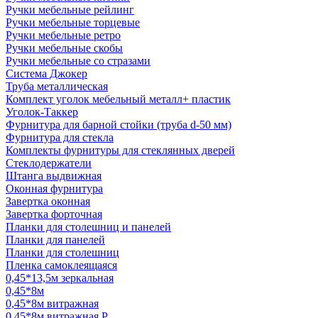
Ручки мебельные рейлинг
Ручки мебельные торцевые
Ручки мебельные ретро
Ручки мебельные скобы
Ручки мебельные со стразами
Система Джокер
Труба металлическая
Комплект уголок мебельный металл+ пластик
Уголок-Таккер
Фурнитура для барной стойки (труба d-50 мм)
Фурнитура для стекла
Комплекты фурнитуры для стеклянных дверей
Стеклодержатели
Штанга выдвижная
Оконная фурнитура
Завертка оконная
Завертка форточная
Планки для столешниц и панелей
Планки для панелей
Планки для столешниц
Пленка самоклеящаяся
0,45*13,5м зеркальная
0,45*8м
0,45*8м витражная
0,45*8м витражная Р