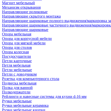
Магнит мебельный
Механизм открывания
Направляющие роликовые
Направляющие скрытого монтажа
Направляющие шариковые полного выдвижения/маркировка за
Направляющие шариковые частичного выдвижения/маркировка
Направляющие шариковые
Опора мебельная
Опора для корпусной мебели
Опора для мягкой мебели
Опора для столов
Опора колесная
Посудосушители
Петли карточные
Петля мебельная
Петли мебельные
Петли с доводчиком
Розетка для компьютерного стола
Подвеска мебельная
Полка для ванной
Полкодержатели
Рейлинги и навесные системы для кухни d-16 мм
Ручки мебельные
Ручки мебельные керамика
Ручки мебельные кнопки