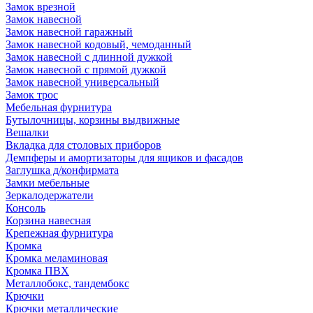
Замок врезной
Замок навесной
Замок навесной гаражный
Замок навесной кодовый, чемоданный
Замок навесной с длинной дужкой
Замок навесной с прямой дужкой
Замок навесной универсальный
Замок трос
Мебельная фурнитура
Бутылочницы, корзины выдвижные
Вешалки
Вкладка для столовых приборов
Демпферы и амортизаторы для ящиков и фасадов
Заглушка д/конфирмата
Замки мебельные
Зеркалодержатели
Консоль
Корзина навесная
Крепежная фурнитура
Кромка
Кромка меламиновая
Кромка ПВХ
Металлобокс, тандембокс
Крючки
Крючки металлические