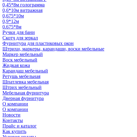
0,45*8м голограмма
0,6*10м витражная
0,675*10м
0,9*12м
0.675*8м
Ручки для бани
Скотч для зеркал
Фурнитура для пластиковых окон
Штрихи, маркеры, карандаши, воски мебельные
Маркер мебельный
Воск мебельный
Жидкая кожа
Карандаш мебельный
Ретушь мебельная
Шпатлевка мебельная
Штрих мебельный
Мебельная фурнитура
Дверная фурнитура
О компании
О компании
Новости
Контакты
Прайс и каталог
Как купить
Условия оплаты