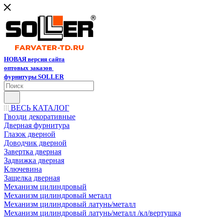
НОВАЯ версия сайта
оптовых заказов
фурнитуры SOLLER
ВЕСЬ КАТАЛОГ
Гвозди декоративные
Дверная фурнитура
Глазок дверной
Доводчик дверной
Завертка дверная
Задвижка дверная
Ключевина
Защелка дверная
Механизм цилиндровый
Механизм цилиндровый металл
Механизм цилиндровый латунь/металл
Механизм цилиндровый латунь/металл /кл/вертушка