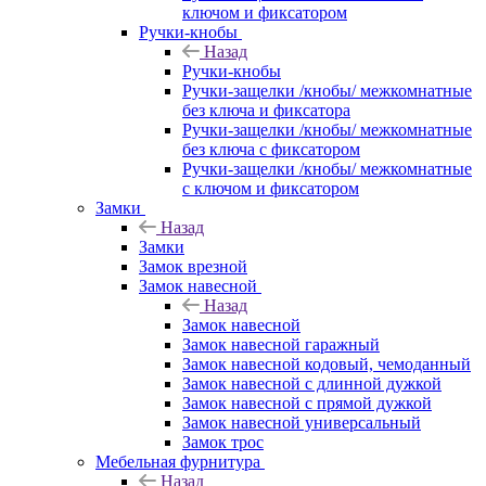
ключом и фиксатором
Ручки-кнобы
Назад
Ручки-кнобы
Ручки-защелки /кнобы/ межкомнатные
без ключа и фиксатора
Ручки-защелки /кнобы/ межкомнатные
без ключа с фиксатором
Ручки-защелки /кнобы/ межкомнатные
с ключом и фиксатором
Замки
Назад
Замки
Замок врезной
Замок навесной
Назад
Замок навесной
Замок навесной гаражный
Замок навесной кодовый, чемоданный
Замок навесной с длинной дужкой
Замок навесной с прямой дужкой
Замок навесной универсальный
Замок трос
Мебельная фурнитура
Назад