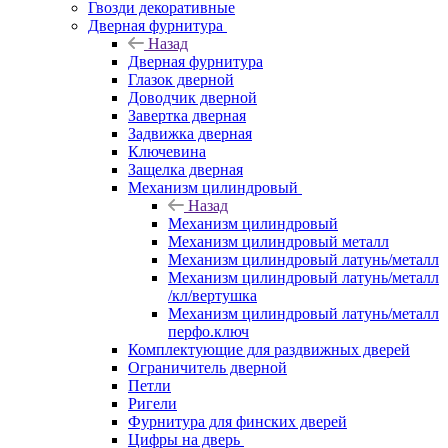
Гвозди декоративные
Дверная фурнитура
Назад
Дверная фурнитура
Глазок дверной
Доводчик дверной
Завертка дверная
Задвижка дверная
Ключевина
Защелка дверная
Механизм цилиндровый
Назад
Механизм цилиндровый
Механизм цилиндровый металл
Механизм цилиндровый латунь/металл
Механизм цилиндровый латунь/металл
/кл/вертушка
Механизм цилиндровый латунь/металл
перфо.ключ
Комплектующие для раздвижных дверей
Ограничитель дверной
Петли
Ригели
Фурнитура для финских дверей
Цифры на дверь