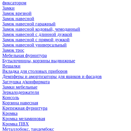
фиксатором
Замки
Замок врезной
Замок навесной
Замок навесной гаражный
Замок навесной кодовый, чемоданный
Замок навесной с длинной дужкой
Замок навесной с прямой дужкой
Замок навесной универсальный
Замок трос
Мебельная фурнитура
Бутылочницы, корзины выдвижные
Вешалки
Вкладка для столовых приборов
Демпферы и амортизаторы для ящиков и фасадов
Заглушка д/конфирмата
Замки мебельные
Зеркалодержатели
Консоль
Корзина навесная
Крепежная фурнитура
Кромка
Кромка меламиновая
Кромка ПВХ
Металлобокс, тандембокс