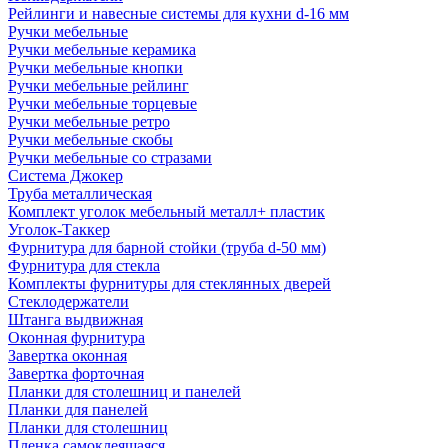
Рейлинги и навесные системы для кухни d-16 мм
Ручки мебельные
Ручки мебельные керамика
Ручки мебельные кнопки
Ручки мебельные рейлинг
Ручки мебельные торцевые
Ручки мебельные ретро
Ручки мебельные скобы
Ручки мебельные со стразами
Система Джокер
Труба металлическая
Комплект уголок мебельный металл+ пластик
Уголок-Таккер
Фурнитура для барной стойки (труба d-50 мм)
Фурнитура для стекла
Комплекты фурнитуры для стеклянных дверей
Стеклодержатели
Штанга выдвижная
Оконная фурнитура
Завертка оконная
Завертка форточная
Планки для столешниц и панелей
Планки для панелей
Планки для столешниц
Пленка самоклеящаяся