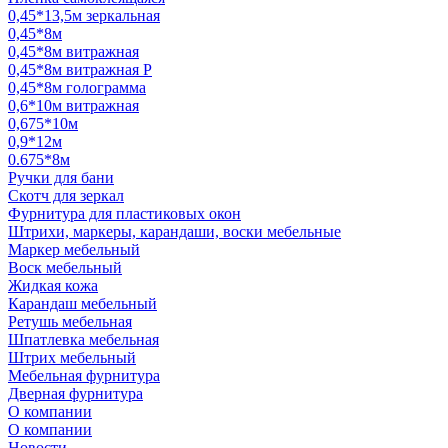
0,45*13,5м зеркальная
0,45*8м
0,45*8м витражная
0,45*8м витражная Р
0,45*8м голограмма
0,6*10м витражная
0,675*10м
0,9*12м
0.675*8м
Ручки для бани
Скотч для зеркал
Фурнитура для пластиковых окон
Штрихи, маркеры, карандаши, воски мебельные
Маркер мебельный
Воск мебельный
Жидкая кожа
Карандаш мебельный
Ретушь мебельная
Шпатлевка мебельная
Штрих мебельный
Мебельная фурнитура
Дверная фурнитура
О компании
О компании
Новости