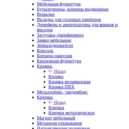
Мебельная фурнитура
Бутылочницы, корзины выдвижные
Вешалки
Вкладка для столовых приборов
Демпферы и амортизаторы для ящиков и
фасадов
Заглушка д/конфирмата
Замки мебельные
Зеркалодержатели
Консоль
Корзина навесная
Крепежная фурнитура
Кромка
Назад
Кромка
Кромка меламиновая
Кромка ПВХ
Металлобокс, тандембокс
Крючки
Назад
Крючки
Крючки металлические
Магнит мебельный
Механизм открывания
Направляющие роликовые