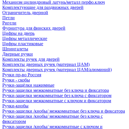
Механизм цилиндровый латунь/металл перфо.ключ
Комплектующие для раздвижных дверей
Ограничитель дверной
Петли
Ригели
Фурнитура для финских дверей
Цифры на дверь
Цифры металлические
Цифры пластиковые
Шпингалеты
Дверные ручки
Комплекты ручек для дверей
Комплекты дверных ручек (материал ЦАМ)
Комплекты дверных ручек (материал ЦАМ/алюминий)
Ручки пр-во Россия
Ручки - скобы
Ручки-защёлки нажимные
Ручки-защелки межкомнатные без ключа и фиксатора
Ручки-защелки межкомнатные без ключа с фиксатором
Ручки-защелки межкомнатные с ключом и фиксатором
Ручки-кнобы
Ручки-защелки /кнобы/ межкомнатные без ключа и фиксатора
Ручки-защелки /кнобы/ межкомнатные без ключа с
фиксатором
Ручки-защелки /кнобы/ межкомнатные с ключом и