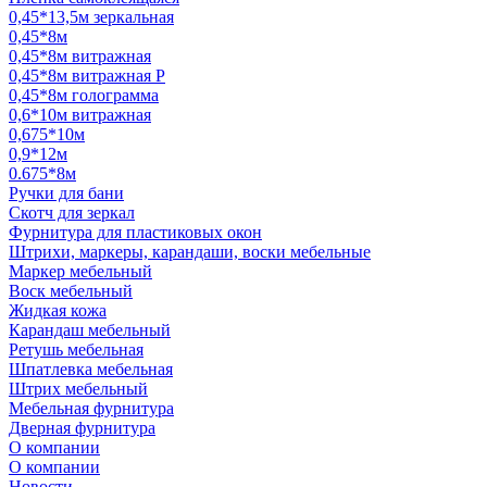
0,45*13,5м зеркальная
0,45*8м
0,45*8м витражная
0,45*8м витражная Р
0,45*8м голограмма
0,6*10м витражная
0,675*10м
0,9*12м
0.675*8м
Ручки для бани
Скотч для зеркал
Фурнитура для пластиковых окон
Штрихи, маркеры, карандаши, воски мебельные
Маркер мебельный
Воск мебельный
Жидкая кожа
Карандаш мебельный
Ретушь мебельная
Шпатлевка мебельная
Штрих мебельный
Мебельная фурнитура
Дверная фурнитура
О компании
О компании
Новости