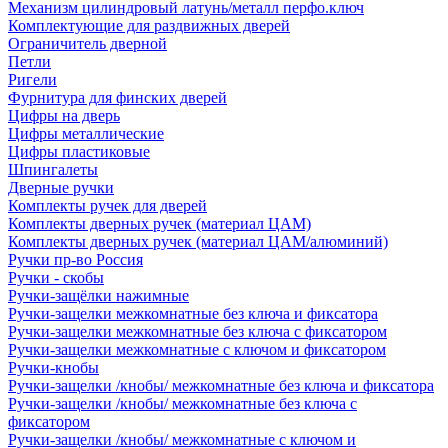
Механизм цилиндровый латунь/металл перфо.ключ
Комплектующие для раздвижных дверей
Ограничитель дверной
Петли
Ригели
Фурнитура для финских дверей
Цифры на дверь
Цифры металлические
Цифры пластиковые
Шпингалеты
Дверные ручки
Комплекты ручек для дверей
Комплекты дверных ручек (материал ЦАМ)
Комплекты дверных ручек (материал ЦАМ/алюминий)
Ручки пр-во Россия
Ручки - скобы
Ручки-защёлки нажимные
Ручки-защелки межкомнатные без ключа и фиксатора
Ручки-защелки межкомнатные без ключа с фиксатором
Ручки-защелки межкомнатные с ключом и фиксатором
Ручки-кнобы
Ручки-защелки /кнобы/ межкомнатные без ключа и фиксатора
Ручки-защелки /кнобы/ межкомнатные без ключа с
фиксатором
Ручки-защелки /кнобы/ межкомнатные с ключом и