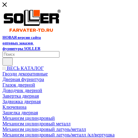
НОВАЯ версия сайта
оптовых заказов
фурнитуры SOLLER
ВЕСЬ КАТАЛОГ
Гвозди декоративные
Дверная фурнитура
Глазок дверной
Доводчик дверной
Завертка дверная
Задвижка дверная
Ключевина
Защелка дверная
Механизм цилиндровый
Механизм цилиндровый металл
Механизм цилиндровый латунь/металл
Механизм цилиндровый латунь/металл /кл/вертушка