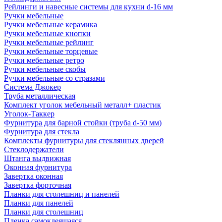
Рейлинги и навесные системы для кухни d-16 мм
Ручки мебельные
Ручки мебельные керамика
Ручки мебельные кнопки
Ручки мебельные рейлинг
Ручки мебельные торцевые
Ручки мебельные ретро
Ручки мебельные скобы
Ручки мебельные со стразами
Система Джокер
Труба металлическая
Комплект уголок мебельный металл+ пластик
Уголок-Таккер
Фурнитура для барной стойки (труба d-50 мм)
Фурнитура для стекла
Комплекты фурнитуры для стеклянных дверей
Стеклодержатели
Штанга выдвижная
Оконная фурнитура
Завертка оконная
Завертка форточная
Планки для столешниц и панелей
Планки для панелей
Планки для столешниц
Пленка самоклеящаяся