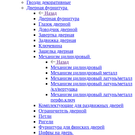
Гвозди декоративные
Дверная фурнитура
Назад
Дверная фурнитура
Глазок дверной
Доводчик дверной
Завертка дверная
Задвижка дверная
Ключевина
Защелка дверная
Механизм цилиндровый
Назад
Механизм цилиндровый
Механизм цилиндровый металл
Механизм цилиндровый латунь/металл
Механизм цилиндровый латунь/металл
/кл/вертушка
Механизм цилиндровый латунь/металл
перфо.ключ
Комплектующие для раздвижных дверей
Ограничитель дверной
Петли
Ригели
Фурнитура для финских дверей
Цифры на дверь