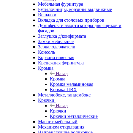
Мебельная фурнитура
Бутылочницы, корзины выдвижные
Вешалки
Вкладка для столовых приборов
Демпферы и амортизаторы для ящиков и
фасадов
Заглушка д/конфирмата
Замки мебельные
Зеркалодержатели
Консоль
Корзина навесная
Крепежная фурнитура
Кромка
Назад
Кромка
Кромка меламиновая
Кромка ПВХ
Металлобокс, тандембокс
Крючки
Назад
Крючки
Крючки металлические
Магнит мебельный
Механизм открывания
Направляющие роликовые