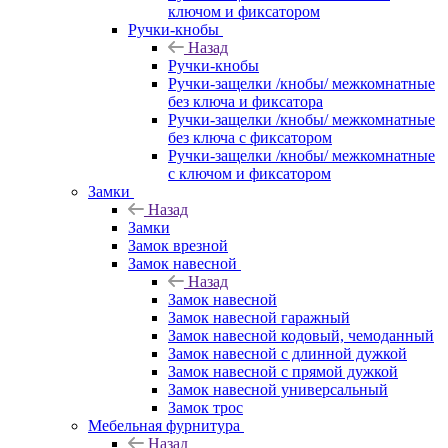
ключом и фиксатором
Ручки-кнобы
Назад
Ручки-кнобы
Ручки-защелки /кнобы/ межкомнатные
без ключа и фиксатора
Ручки-защелки /кнобы/ межкомнатные
без ключа с фиксатором
Ручки-защелки /кнобы/ межкомнатные
с ключом и фиксатором
Замки
Назад
Замки
Замок врезной
Замок навесной
Назад
Замок навесной
Замок навесной гаражный
Замок навесной кодовый, чемоданный
Замок навесной с длинной дужкой
Замок навесной с прямой дужкой
Замок навесной универсальный
Замок трос
Мебельная фурнитура
Назад