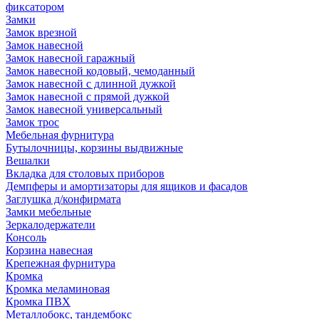
фиксатором
Замки
Замок врезной
Замок навесной
Замок навесной гаражный
Замок навесной кодовый, чемоданный
Замок навесной с длинной дужкой
Замок навесной с прямой дужкой
Замок навесной универсальный
Замок трос
Мебельная фурнитура
Бутылочницы, корзины выдвижные
Вешалки
Вкладка для столовых приборов
Демпферы и амортизаторы для ящиков и фасадов
Заглушка д/конфирмата
Замки мебельные
Зеркалодержатели
Консоль
Корзина навесная
Крепежная фурнитура
Кромка
Кромка меламиновая
Кромка ПВХ
Металлобокс, тандембокс