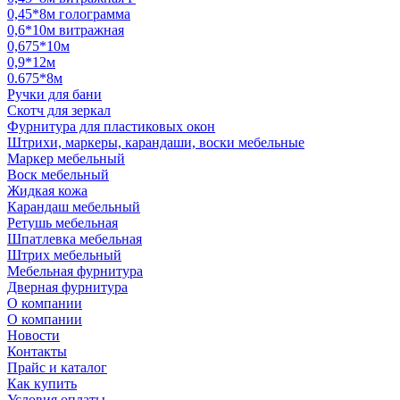
0,45*8м голограмма
0,6*10м витражная
0,675*10м
0,9*12м
0.675*8м
Ручки для бани
Скотч для зеркал
Фурнитура для пластиковых окон
Штрихи, маркеры, карандаши, воски мебельные
Маркер мебельный
Воск мебельный
Жидкая кожа
Карандаш мебельный
Ретушь мебельная
Шпатлевка мебельная
Штрих мебельный
Мебельная фурнитура
Дверная фурнитура
О компании
О компании
Новости
Контакты
Прайс и каталог
Как купить
Условия оплаты