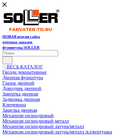
НОВАЯ версия сайта
оптовых заказов
фурнитуры SOLLER
ВЕСЬ КАТАЛОГ
Гвозди декоративные
Дверная фурнитура
Глазок дверной
Доводчик дверной
Завертка дверная
Задвижка дверная
Ключевина
Защелка дверная
Механизм цилиндровый
Механизм цилиндровый металл
Механизм цилиндровый латунь/металл
Механизм цилиндровый латунь/металл /кл/вертушка