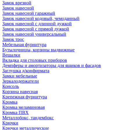
Замок врезной
Замок навесной
Замок навесной гаражный
Замок навесной кодовый, чемоданный
Замок навесной с длинной дужкой
Замок навесной с прямой дужкой
Замок навесной универсальный
Замок трос
Мебельная фурнитура
Бутылочницы, корзины выдвижные
Вешалки
Вкладка для столовых приборов
Демпферы и амортизаторы для ящиков и фасадов
Заглушка д/конфирмата
Замки мебельные
Зеркалодержатели
Консоль
Корзина навесная
Крепежная фурнитура
Кромка
Кромка меламиновая
Кромка ПВХ
Металлобокс, тандембокс
Крючки
Крючки металлические