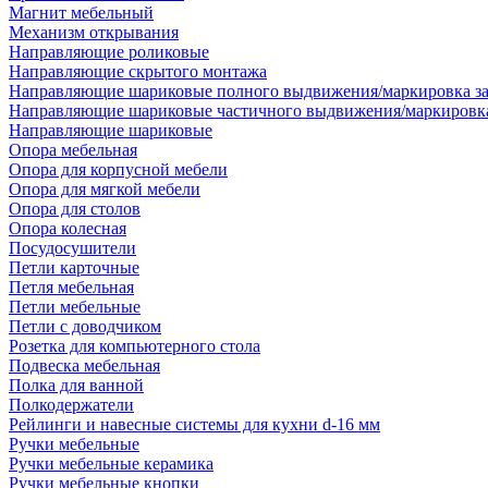
Магнит мебельный
Механизм открывания
Направляющие роликовые
Направляющие скрытого монтажа
Направляющие шариковые полного выдвижения/маркировка за
Направляющие шариковые частичного выдвижения/маркировка
Направляющие шариковые
Опора мебельная
Опора для корпусной мебели
Опора для мягкой мебели
Опора для столов
Опора колесная
Посудосушители
Петли карточные
Петля мебельная
Петли мебельные
Петли с доводчиком
Розетка для компьютерного стола
Подвеска мебельная
Полка для ванной
Полкодержатели
Рейлинги и навесные системы для кухни d-16 мм
Ручки мебельные
Ручки мебельные керамика
Ручки мебельные кнопки