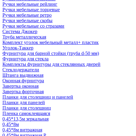
Ручки мебельные рейлинг
Ручки мебельные торцевые
Ручки мебельные ретро
Ручки мебельные скобы
Ручки мебельные со стразами
Система Джокер
Труба металлическая
Комплект уголок мебельный металл+ пластик
Уголок-Таккер
Фурнитура для барной стойки (труба d-50 мм)
Фурнитура для стекла
Комплекты фурнитуры для стеклянных дверей
Стеклодержатели
Штанга выдвижная
Оконная фурнитура
Завертка оконная
Завертка форточная
Планки для столешниц и панелей
Планки для панелей
Планки для столешниц
Пленка самоклеящаяся
0,45*13,5м зеркальная
0,45*8м
0,45*8м витражная
0,45*8м витражная Р