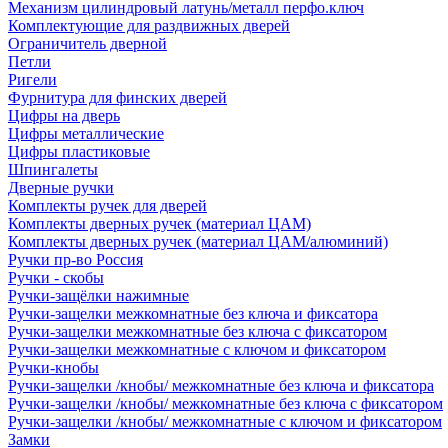
Механизм цилиндровый латунь/металл перфо.ключ
Комплектующие для раздвижных дверей
Ограничитель дверной
Петли
Ригели
Фурнитура для финских дверей
Цифры на дверь
Цифры металлические
Цифры пластиковые
Шпингалеты
Дверные ручки
Комплекты ручек для дверей
Комплекты дверных ручек (материал ЦАМ)
Комплекты дверных ручек (материал ЦАМ/алюминий)
Ручки пр-во Россия
Ручки - скобы
Ручки-защёлки нажимные
Ручки-защелки межкомнатные без ключа и фиксатора
Ручки-защелки межкомнатные без ключа с фиксатором
Ручки-защелки межкомнатные с ключом и фиксатором
Ручки-кнобы
Ручки-защелки /кнобы/ межкомнатные без ключа и фиксатора
Ручки-защелки /кнобы/ межкомнатные без ключа с фиксатором
Ручки-защелки /кнобы/ межкомнатные с ключом и фиксатором
Замки